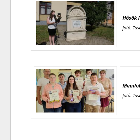
Hősök N
fotó: Tüs
Mendöl 
fotó: Tüs