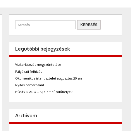
Legutóbbi bejegyzések
Vízkorlátozás megszüntetése
Pályázati felhívás
Ökumenikus istentisztelet augusztus 20-án
Nyitás hamarosan!
HŐSÉGRIADÓ – Kijelölt hűsölőhelyek
Archívum