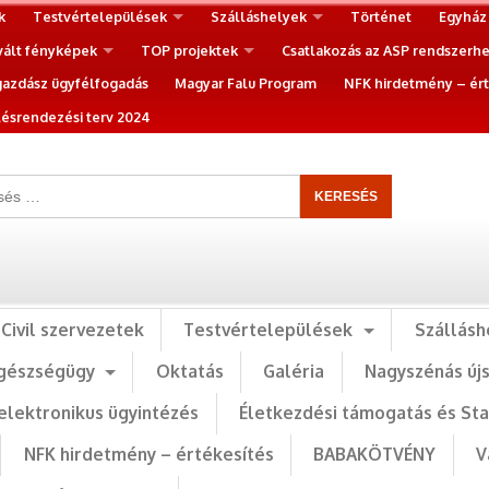
k
Testvértelepülések
Szálláshelyek
Történet
Egyház
vált fényképek
TOP projektek
Csatlakozás az ASP rendszerh
gazdász ügyfélfogadás
Magyar Falu Program
NFK hirdetmény – ért
ésrendezési terv 2024
Civil szervezetek
Testvértelepülések
Szállásh
gészségügy
Oktatás
Galéria
Nagyszénás új
elektronikus ügyintézés
Életkezdési támogatás és St
NFK hirdetmény – értékesítés
BABAKÖTVÉNY
V