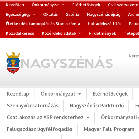
Kezdőlap
Önkormányzat
Elérhetőségek
Civil szervezete
Egészségügy
Oktatás
Galéria
Nagyszénás újság
Archi
Életkezdési támogatás és Start-számla
Hulladékszállítás
Falu
Közadatkereső
Közérdekű adatok
Hirdetmények
Települ
Kezdőlap
Önkormányzat
Elérhetőségek
Szennyvízcsatornázás
Nagyszénási Parkfürdő
E
Csatlakozás az ASP rendszerhez
Önkormányzati 
Falugazdász ügyfélfogadás
Magyar Falu Program