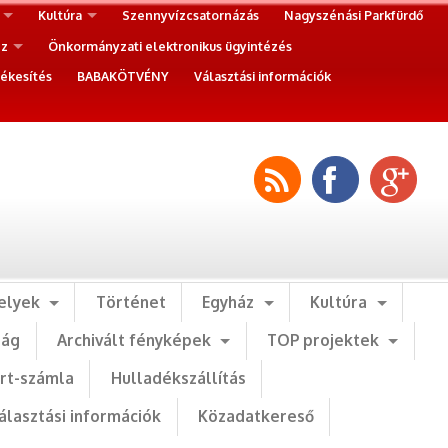
Kultúra
Szennyvízcsatornázás
Nagyszénási Parkfürdő
ez
Önkormányzati elektronikus ügyintézés
ékesítés
BABAKÖTVÉNY
Választási információk
elyek
Történet
Egyház
Kultúra
ság
Archivált fényképek
TOP projektek
art-számla
Hulladékszállítás
álasztási információk
Közadatkereső