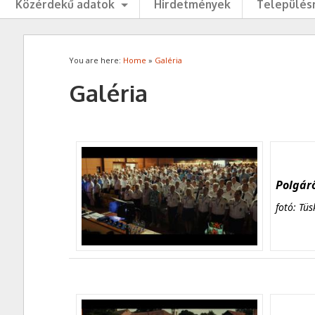
Közérdekű adatok
Hirdetmények
Településr
You are here:
Home
»
Galéria
Galéria
Polgárő
fotó: Tüs