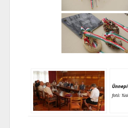
Ünnepi 
fotó: Tüs