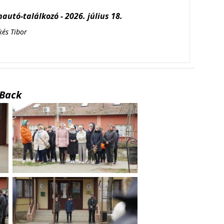
autó-találkozó - 2026. július 18.
kés Tibor
Back