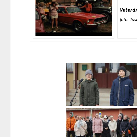
Veterán
fotó: Tüs