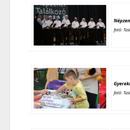
Népzene
fotó: Tüs
Gyerekn
fotó: Tüs