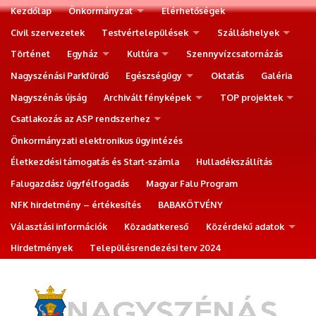
Kezdőlap
Önkormányzat
Elérhetőségek
Civil szervezetek
Testvértelepülések
Szálláshelyek
Történet
Egyház
Kultúra
Szennyvízcsatornázás
Nagyszénási Parkfürdő
Egészségügy
Oktatás
Galéria
Nagyszénás újság
Archivált fényképek
TOP projektek
Csatlakozás az ASP rendszerhez
Önkormányzati elektronikus ügyintézés
Életkezdési támogatás és Start-számla
Hulladékszállítás
Falugazdász ügyfélfogadás
Magyar Falu Program
NFK hirdetmény – értékesítés
BABAKÖTVÉNY
Választási információk
Közadatkereső
Közérdekű adatok
Hirdetmények
Településrendezési terv 2024