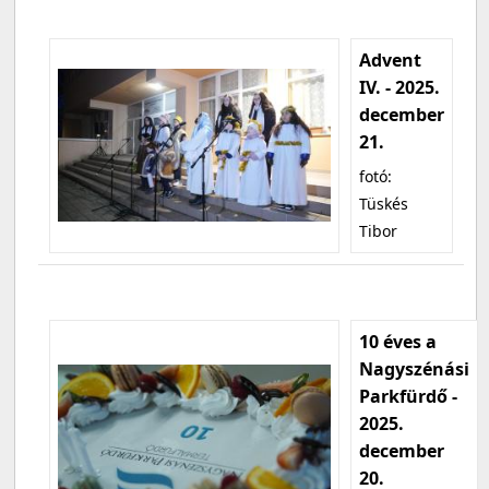
Advent
IV. - 2025.
december
21.
fotó:
Tüskés
Tibor
10 éves a
Nagyszénási
Parkfürdő -
2025.
december
20.