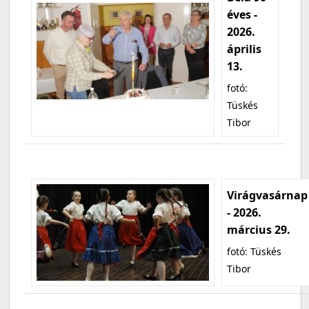
éves -
2026.
április
13.
fotó:
Tüskés
Tibor
Virágvasárnap
- 2026.
március 29.
fotó: Tüskés
Tibor