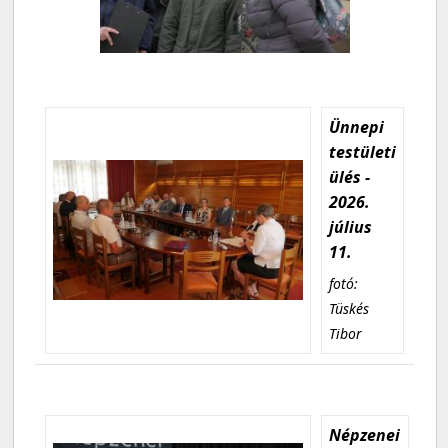
Ünnepi
testületi
ülés -
2026.
július
11.
fotó:
Tüskés
Tibor
Népzenei