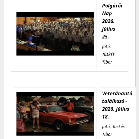
Polgárőr
Nap -
2026.
július
25.
fotó:
Tüskés
Tibor
Veteránautó-
találkozó -
2026. július
18.
fotó: Tüskés
Tibor