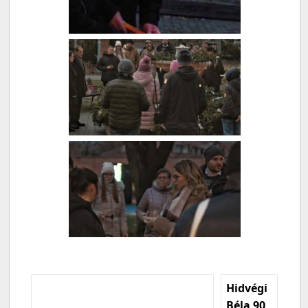
Hidvégi
Béla 90