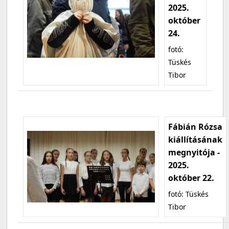
2025.
október
24.
fotó:
Tüskés
Tibor
Fábián Rózsa
kiállításának
megnyitója -
2025.
október 22.
fotó: Tüskés
Tibor