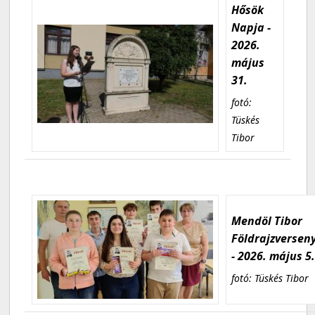
Hősök
Napja -
2026.
május
31.
fotó:
Tüskés
Tibor
Mendöl Tibor
Földrajzversen
- 2026. május 5
fotó: Tüskés Tibor