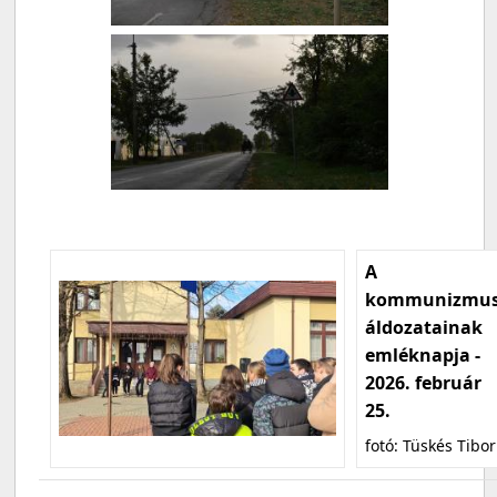
A
kommunizmu
áldozatainak
emléknapja -
2026. február
25.
fotó: Tüskés Tibor