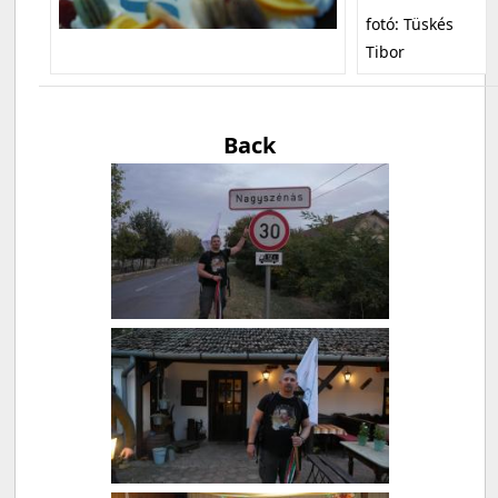
fotó: Tüskés
Tibor
Back