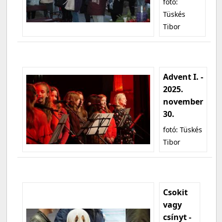
fotó:
Tüskés
Tibor
Advent I. -
2025.
november
30.
fotó: Tüskés
Tibor
Csokit
vagy
csínyt -