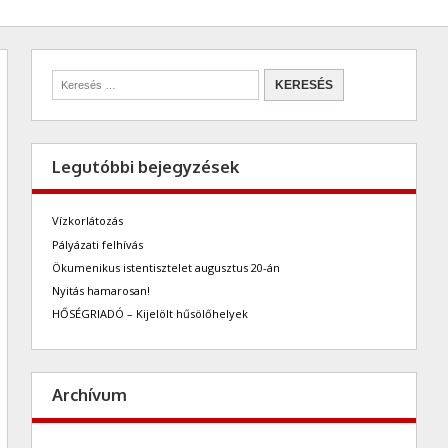
Legutóbbi bejegyzések
Vízkorlátozás
Pályázati felhívás
Ökumenikus istentisztelet augusztus 20-án
Nyitás hamarosan!
HŐSÉGRIADÓ – Kijelölt hűsölőhelyek
Archívum