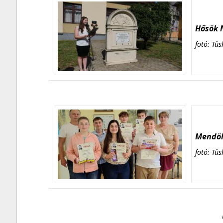
Hősök N
fotó: Tüs
Mendöl 
fotó: Tüs