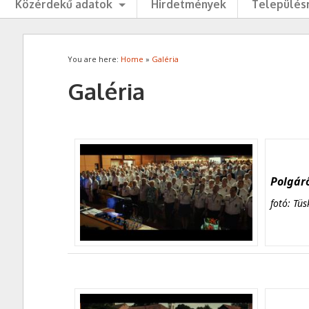
Közérdekű adatok
Hirdetmények
Településr
You are here:
Home
»
Galéria
Galéria
Polgárő
fotó: Tüs