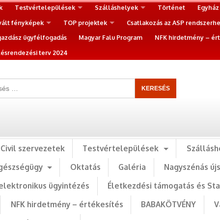
k
Testvértelepülések
Szálláshelyek
Történet
Egyház
vált fényképek
TOP projektek
Csatlakozás az ASP rendszerh
gazdász ügyfélfogadás
Magyar Falu Program
NFK hirdetmény – ért
ésrendezési terv 2024
Civil szervezetek
Testvértelepülések
Szállásh
gészségügy
Oktatás
Galéria
Nagyszénás új
elektronikus ügyintézés
Életkezdési támogatás és St
NFK hirdetmény – értékesítés
BABAKÖTVÉNY
V