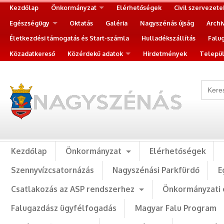
Kezdőlap
Önkormányzat
Elérhetőségek
Civil szervezete
Egészségügy
Oktatás
Galéria
Nagyszénás újság
Archi
Életkezdési támogatás és Start-számla
Hulladékszállítás
Falu
Közadatkereső
Közérdekű adatok
Hirdetmények
Települ
Kezdőlap
Önkormányzat
Elérhetőségek
Szennyvízcsatornázás
Nagyszénási Parkfürdő
E
Csatlakozás az ASP rendszerhez
Önkormányzati 
Falugazdász ügyfélfogadás
Magyar Falu Program