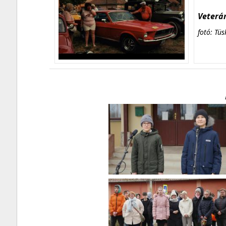
Veterán
fotó: Tüs