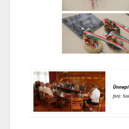
Ünnepi 
fotó: Tüs