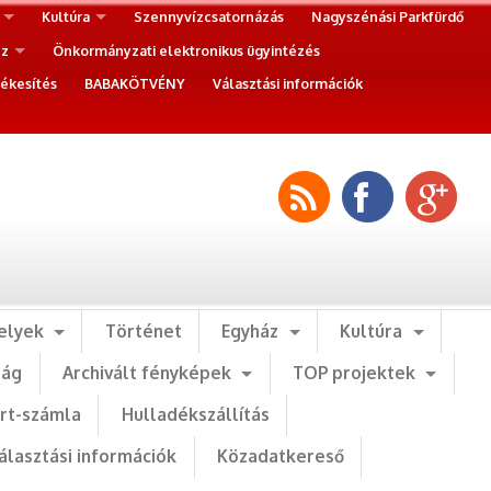
Kultúra
Szennyvízcsatornázás
Nagyszénási Parkfürdő
ez
Önkormányzati elektronikus ügyintézés
ékesítés
BABAKÖTVÉNY
Választási információk
elyek
Történet
Egyház
Kultúra
ság
Archivált fényképek
TOP projektek
art-számla
Hulladékszállítás
álasztási információk
Közadatkereső