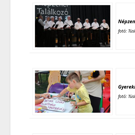
Népzene
fotó: Tüs
Gyerekn
fotó: Tüs