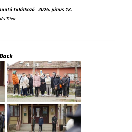
autó-találkozó - 2026. július 18.
kés Tibor
Back