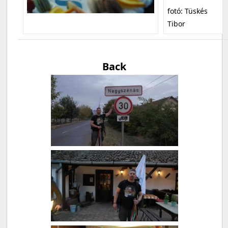
fotó: Tüskés
Tibor
Back