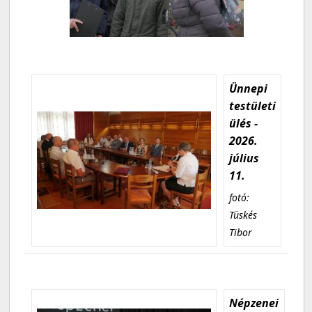
Ünnepi
testületi
ülés -
2026.
július
11.
fotó:
Tüskés
Tibor
Népzenei