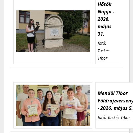
Hősök
Napja -
2026.
május
31.
fotó:
Tüskés
Tibor
Mendöl Tibor
Földrajzversen
- 2026. május 5
fotó: Tüskés Tibor