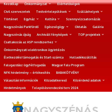
Kezdőlap
Önkormányzat
Elérhetőségek
Civil szervezetek
Testvértelepülések
Szálláshelyek
Történet
Egyház
Kultúra
Szennyvízcsatornázás
Nagyszénási Parkfürdő
Egészségügy
Oktatás
Galéria
Nagyszénás újság
Archivált fényképek
TOP projektek
Csatlakozás az ASP rendszerhez
Önkormányzati elektronikus ügyintézés
Életkezdési támogatás és Start-számla
Hulladékszállítás
Falugazdász ügyfélfogadás
Magyar Falu Program
NFK hirdetmény – értékesítés
BABAKÖTVÉNY
Választási információk
Közadatkereső
Közérdekű adatok
Hirdetmények
Településrendezési terv 2024