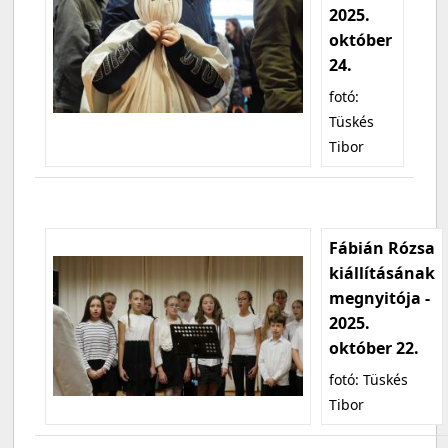
2025.
október
24.
fotó:
Tüskés
Tibor
Fábián Rózsa
kiállításának
megnyitója -
2025.
október 22.
fotó: Tüskés
Tibor