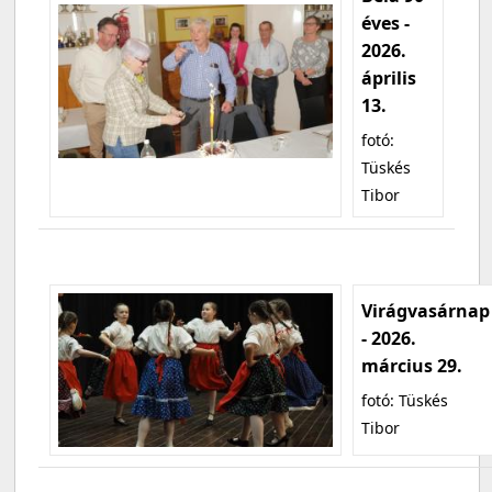
éves -
2026.
április
13.
fotó:
Tüskés
Tibor
Virágvasárnap
- 2026.
március 29.
fotó: Tüskés
Tibor