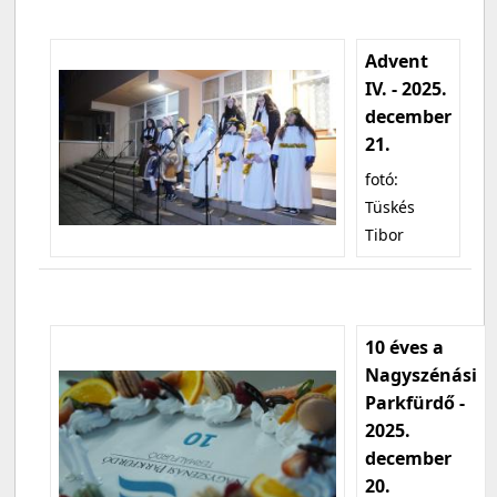
Advent
IV. - 2025.
december
21.
fotó:
Tüskés
Tibor
10 éves a
Nagyszénási
Parkfürdő -
2025.
december
20.