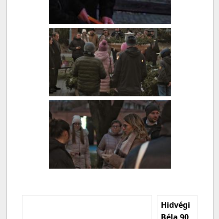
Hidvégi
Béla 90