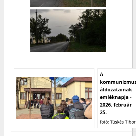
A
kommunizmu
áldozatainak
emléknapja -
2026. február
25.
fotó: Tüskés Tibor