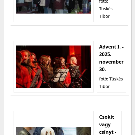
fotó:
Tüskés
Tibor
Advent I. -
2025.
november
30.
fotó: Tüskés
Tibor
Csokit
vagy
csínyt -