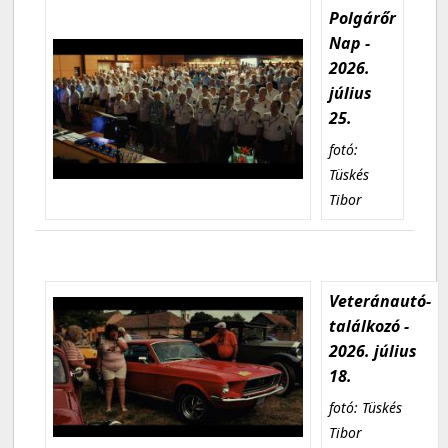
Polgárőr
Nap -
2026.
július
25.
fotó:
Tüskés
Tibor
Veteránautó-
találkozó -
2026. július
18.
fotó: Tüskés
Tibor