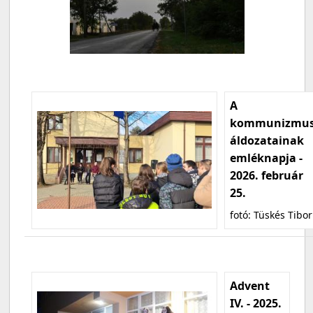
A
kommunizmu
áldozatainak
emléknapja -
2026. február
25.
fotó: Tüskés Tibor
Advent
IV. - 2025.