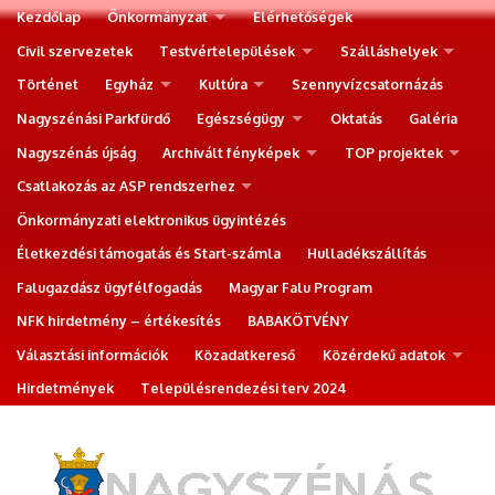
Kezdőlap
Önkormányzat
Elérhetőségek
Civil szervezetek
Testvértelepülések
Szálláshelyek
Történet
Egyház
Kultúra
Szennyvízcsatornázás
Nagyszénási Parkfürdő
Egészségügy
Oktatás
Galéria
Nagyszénás újság
Archivált fényképek
TOP projektek
Csatlakozás az ASP rendszerhez
Önkormányzati elektronikus ügyintézés
Életkezdési támogatás és Start-számla
Hulladékszállítás
Falugazdász ügyfélfogadás
Magyar Falu Program
NFK hirdetmény – értékesítés
BABAKÖTVÉNY
Választási információk
Közadatkereső
Közérdekű adatok
Hirdetmények
Településrendezési terv 2024