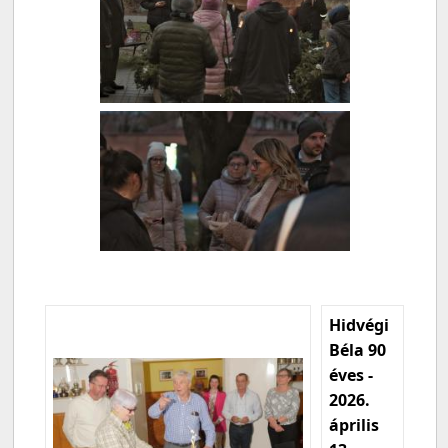
Hidvégi
Béla 90
éves -
2026.
április