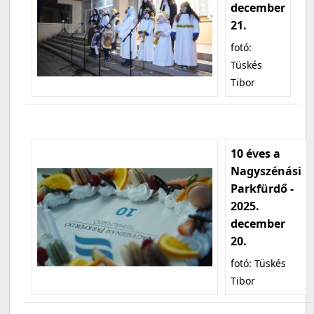
december
21.
fotó:
Tüskés
Tibor
10 éves a
Nagyszénási
Parkfürdő -
2025.
december
20.
fotó: Tüskés
Tibor