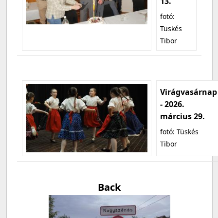
13.
fotó:
Tüskés
Tibor
Virágvasárnap
- 2026.
március 29.
fotó: Tüskés
Tibor
Back