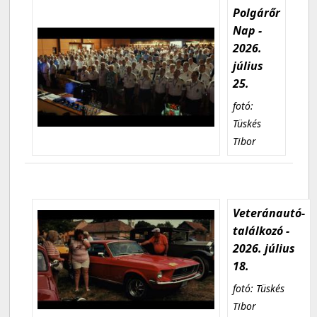
Polgárőr
Nap -
2026.
július
25.
fotó:
Tüskés
Tibor
Veteránautó-
találkozó -
2026. július
18.
fotó: Tüskés
Tibor