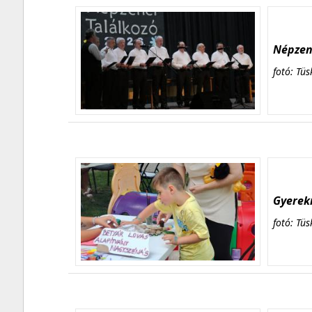
Népzene
fotó: Tüs
Gyerekn
fotó: Tüs