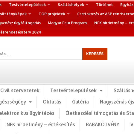
k
Testvértelepülések
Szálláshelyek
Történet
Egyház
vált fényképek
TOP projektek
Csatlakozás az ASP rendszerh
gazdász ügyfélfogadás
Magyar Falu Program
NFK hirdetmény – ért
ésrendezési terv 2024
Civil szervezetek
Testvértelepülések
Szállásh
gészségügy
Oktatás
Galéria
Nagyszénás új
elektronikus ügyintézés
Életkezdési támogatás és St
NFK hirdetmény – értékesítés
BABAKÖTVÉNY
V