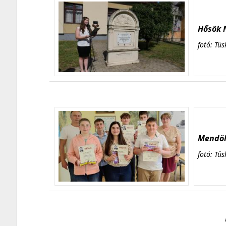
Hősök N
fotó: Tüs
Mendöl 
fotó: Tüs