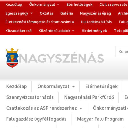
Kezdőlap
Önkormányzat
Elérhetőségek
Civil szervezete
Egészségügy
Oktatás
Galéria
Nagyszénás újság
Archi
Életkezdési támogatás és Start-számla
Hulladékszállítás
Falu
Közadatkereső
Közérdekű adatok
Hirdetmények
Települ
Kezdőlap
Önkormányzat
Elérhetőségek
Szennyvízcsatornázás
Nagyszénási Parkfürdő
E
Csatlakozás az ASP rendszerhez
Önkormányzati 
Falugazdász ügyfélfogadás
Magyar Falu Program