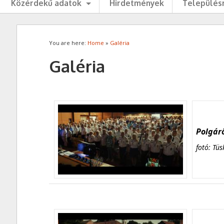
Közérdekű adatok
Hirdetmények
Településr
You are here:
Home
»
Galéria
Galéria
Polgárő
fotó: Tüs