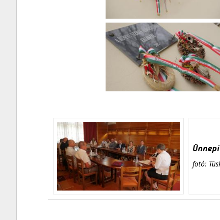
Ünnepi 
fotó: Tüs