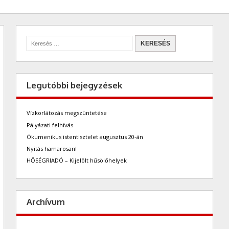
Legutóbbi bejegyzések
Vízkorlátozás megszüntetése
Pályázati felhívás
Ökumenikus istentisztelet augusztus 20-án
Nyitás hamarosan!
HŐSÉGRIADÓ – Kijelölt hűsölőhelyek
Archívum