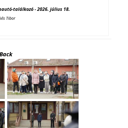
autó-találkozó - 2026. július 18.
kés Tibor
Back