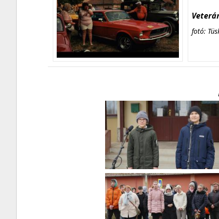
Veterán
fotó: Tüs