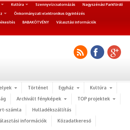
Kultúra
Szennyvízcsatornázás
Nagyszénási Parkfürdő
ez
Önkormányzati elektronikus ügyintézés
ékesítés
BABAKÖTVÉNY
Választási információk
elyek
Történet
Egyház
Kultúra
ság
Archivált fényképek
TOP projektek
art-számla
Hulladékszállítás
álasztási információk
Közadatkereső