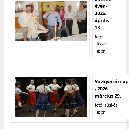
éves -
2026.
április
13.
fotó:
Tüskés
Tibor
Virágvasárnap
- 2026.
március 29.
fotó: Tüskés
Tibor