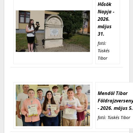
Hősök
Napja -
2026.
május
31.
fotó:
Tüskés
Tibor
Mendöl Tibor
Földrajzversen
- 2026. május 5
fotó: Tüskés Tibor