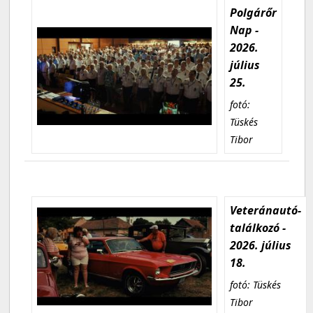
Polgárőr
Nap -
2026.
július
25.
fotó:
Tüskés
Tibor
Veteránautó-
találkozó -
2026. július
18.
fotó: Tüskés
Tibor