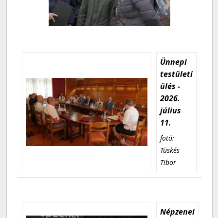
Ünnepi
testületi
ülés -
2026.
július
11.
fotó:
Tüskés
Tibor
Népzenei