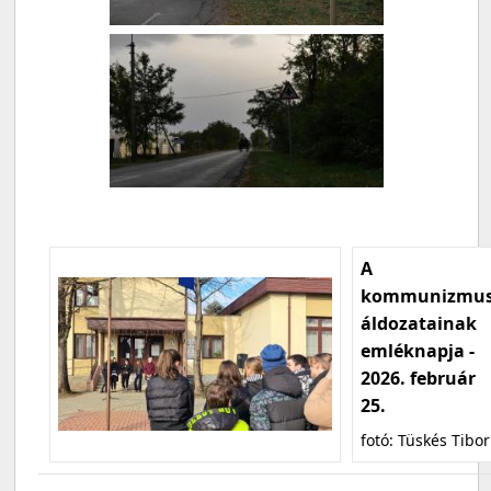
A
kommunizmu
áldozatainak
emléknapja -
2026. február
25.
fotó: Tüskés Tibor