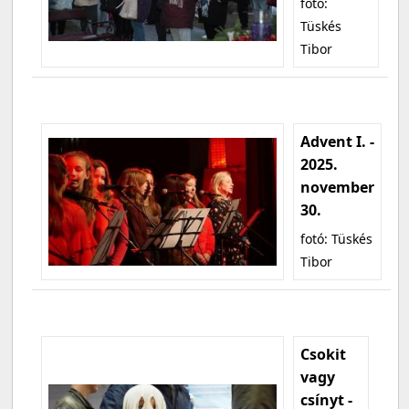
fotó:
Tüskés
Tibor
Advent I. -
2025.
november
30.
fotó: Tüskés
Tibor
Csokit
vagy
csínyt -