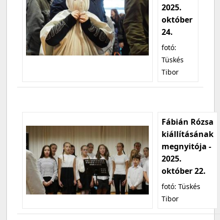
2025.
október
24.
fotó:
Tüskés
Tibor
Fábián Rózsa
kiállításának
megnyitója -
2025.
október 22.
fotó: Tüskés
Tibor