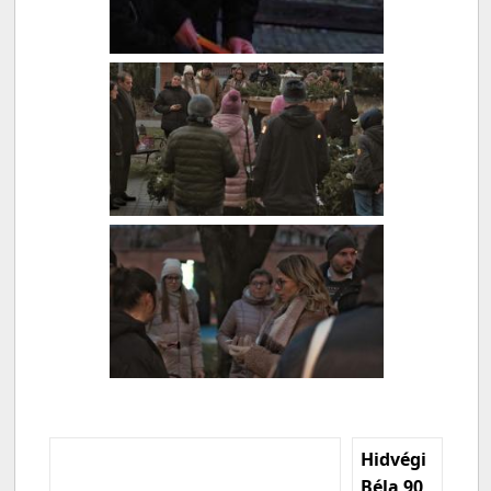
Hidvégi
Béla 90