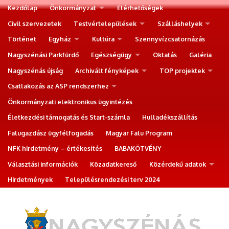
Kezdőlap
Önkormányzat
Elérhetőségek
Civil szervezetek
Testvértelepülések
Szálláshelyek
Történet
Egyház
Kultúra
Szennyvízcsatornázás
Nagyszénási Parkfürdő
Egészségügy
Oktatás
Galéria
Nagyszénás újság
Archivált fényképek
TOP projektek
Csatlakozás az ASP rendszerhez
Önkormányzati elektronikus ügyintézés
Életkezdési támogatás és Start-számla
Hulladékszállítás
Falugazdász ügyfélfogadás
Magyar Falu Program
NFK hirdetmény – értékesítés
BABAKÖTVÉNY
Választási információk
Közadatkereső
Közérdekű adatok
Hirdetmények
Településrendezési terv 2024