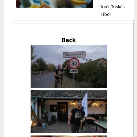
fotó: Tüskés
Tibor
Back