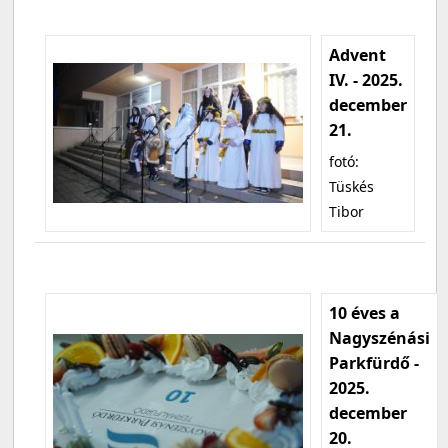
Advent
IV. - 2025.
december
21.
fotó:
Tüskés
Tibor
10 éves a
Nagyszénási
Parkfürdő -
2025.
december
20.