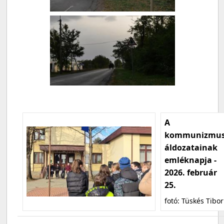
A
kommunizmu
áldozatainak
emléknapja -
2026. február
25.
fotó: Tüskés Tibor