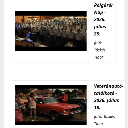
Polgárőr
Nap -
2026.
július
25.
fotó:
Tüskés
Tibor
Veteránautó-
találkozó -
2026. július
18.
fotó: Tüskés
Tibor