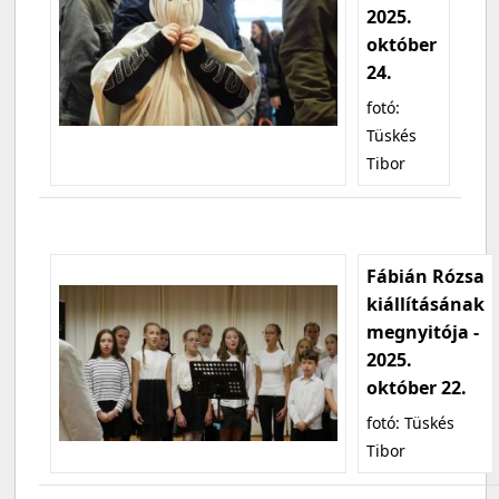
2025.
október
24.
fotó:
Tüskés
Tibor
Fábián Rózsa
kiállításának
megnyitója -
2025.
október 22.
fotó: Tüskés
Tibor