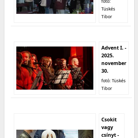
fotó:
Tüskés
Tibor
Advent I. -
2025.
november
30.
fotó: Tüskés
Tibor
Csokit
vagy
csínyt -