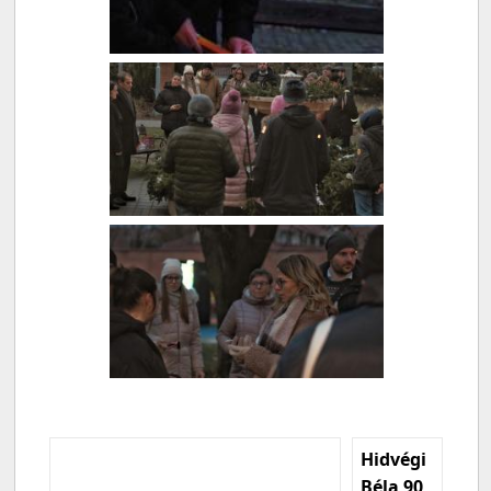
Hidvégi
Béla 90