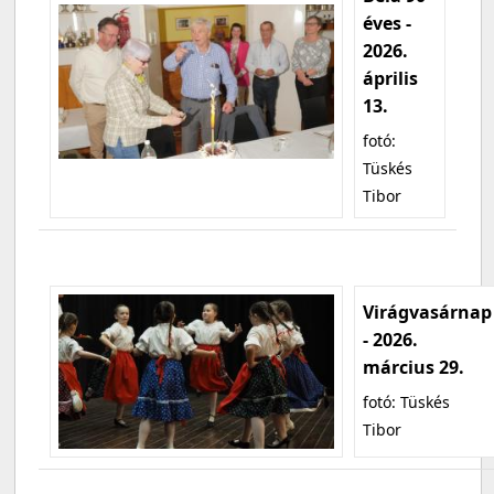
éves -
2026.
április
13.
fotó:
Tüskés
Tibor
Virágvasárnap
- 2026.
március 29.
fotó: Tüskés
Tibor