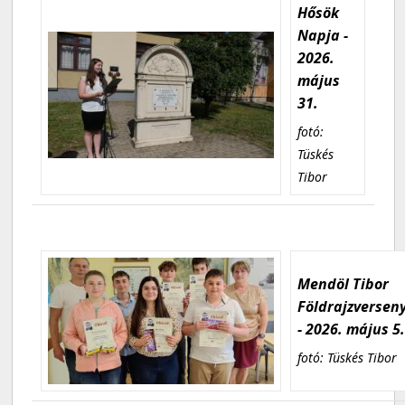
Hősök
Napja -
2026.
május
31.
fotó:
Tüskés
Tibor
Mendöl Tibor
Földrajzversen
- 2026. május 5
fotó: Tüskés Tibor