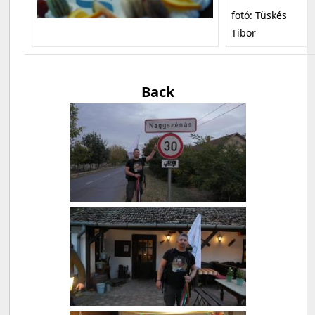
fotó: Tüskés
Tibor
Back