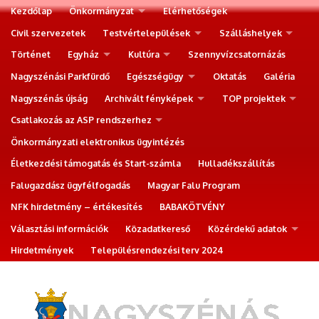
Kezdőlap
Önkormányzat
Elérhetőségek
Civil szervezetek
Testvértelepülések
Szálláshelyek
Történet
Egyház
Kultúra
Szennyvízcsatornázás
Nagyszénási Parkfürdő
Egészségügy
Oktatás
Galéria
Nagyszénás újság
Archivált fényképek
TOP projektek
Csatlakozás az ASP rendszerhez
Önkormányzati elektronikus ügyintézés
Életkezdési támogatás és Start-számla
Hulladékszállítás
Falugazdász ügyfélfogadás
Magyar Falu Program
NFK hirdetmény – értékesítés
BABAKÖTVÉNY
Választási információk
Közadatkereső
Közérdekű adatok
Hirdetmények
Településrendezési terv 2024