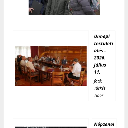
Ünnepi
testületi
ülés -
2026.
július
11.
fotó:
Tüskés
Tibor
Népzenei