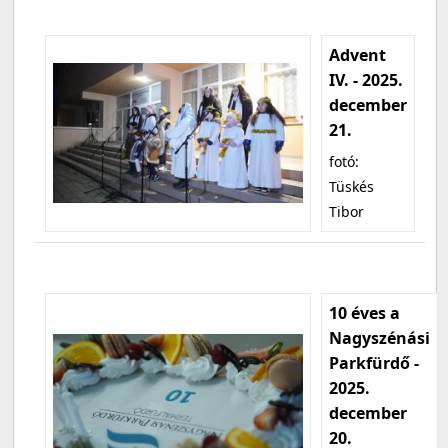
Advent
IV. - 2025.
december
21.
fotó:
Tüskés
Tibor
10 éves a
Nagyszénási
Parkfürdő -
2025.
december
20.