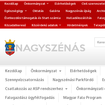
Kezdőlap
Önkormányzat
Elérhetőségek
Civil szervezete
Egészségügy
Oktatás
Galéria
Nagyszénás újság
Archi
Életkezdési támogatás és Start-számla
Hulladékszállítás
Falu
Közadatkereső
Közérdekű adatok
Hirdetmények
Települ
Kezdőlap
Önkormányzat
Elérhetőségek
Szennyvízcsatornázás
Nagyszénási Parkfürdő
E
Csatlakozás az ASP rendszerhez
Önkormányzati 
Falugazdász ügyfélfogadás
Magyar Falu Program