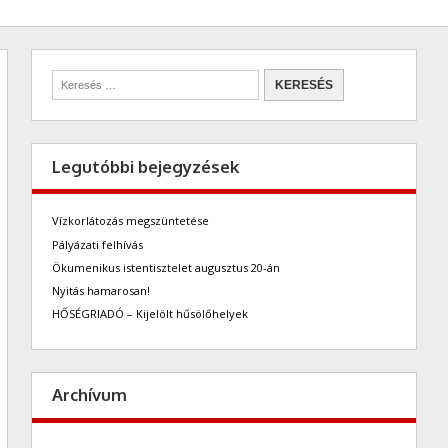
Legutóbbi bejegyzések
Vízkorlátozás megszüntetése
Pályázati felhívás
Ökumenikus istentisztelet augusztus 20-án
Nyitás hamarosan!
HŐSÉGRIADÓ – Kijelölt hűsölőhelyek
Archívum