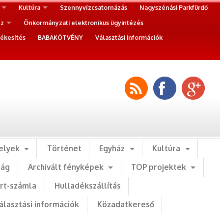
Kultúra
Szennyvízcsatornázás
Nagyszénási Parkfürdő
ez
Önkormányzati elektronikus ügyintézés
ékesítés
BABAKÖTVÉNY
Választási információk
elyek
Történet
Egyház
Kultúra
ság
Archivált fényképek
TOP projektek
art-számla
Hulladékszállítás
álasztási információk
Közadatkereső