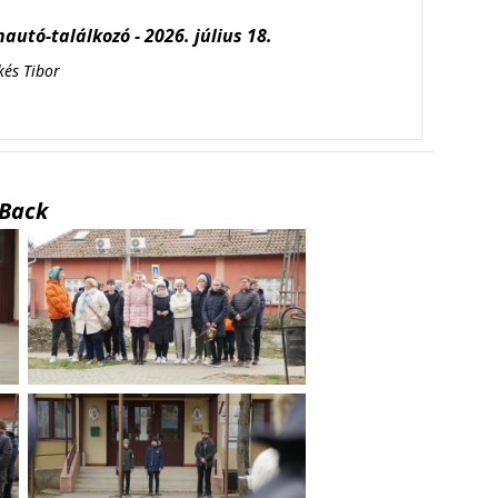
autó-találkozó - 2026. július 18.
kés Tibor
Back