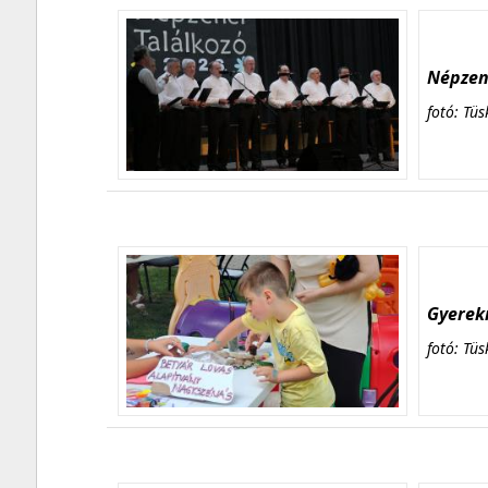
Népzene
fotó: Tüs
Gyerekn
fotó: Tüs