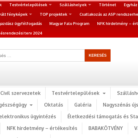
k
Testvértelepülések
Szálláshelyek
Történet
Egyház
vált fényképek
TOP projektek
Csatlakozás az ASP rendszerh
gazdász ügyfélfogadás
Magyar Falu Program
NFK hirdetmény – ért
ésrendezési terv 2024
Civil szervezetek
Testvértelepülések
Szállásh
gészségügy
Oktatás
Galéria
Nagyszénás új
elektronikus ügyintézés
Életkezdési támogatás és St
NFK hirdetmény – értékesítés
BABAKÖTVÉNY
V