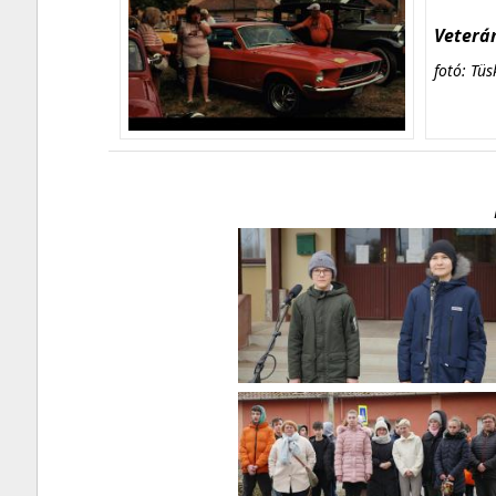
Veterán
fotó: Tüs