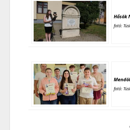
Hősök N
fotó: Tüs
Mendöl 
fotó: Tüs