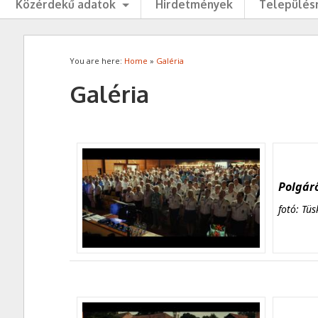
Közérdekű adatok
Hirdetmények
Településr
You are here:
Home
»
Galéria
Galéria
Polgárő
fotó: Tüs