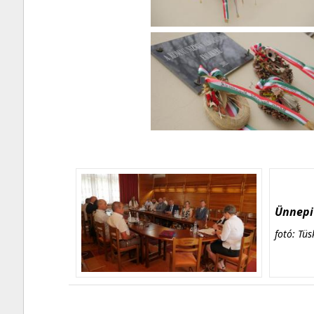
Ünnepi 
fotó: Tüs