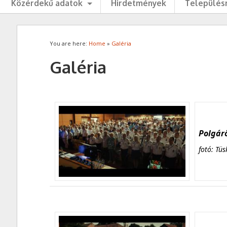
Közérdekű adatok
Hirdetmények
Településr
You are here:
Home
»
Galéria
Galéria
Polgárő
fotó: Tüs