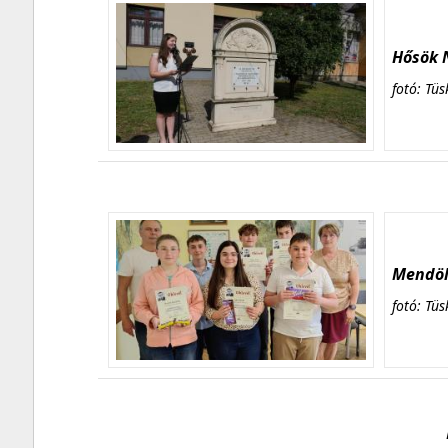
Hősök N
fotó: Tüs
Mendöl 
fotó: Tüs