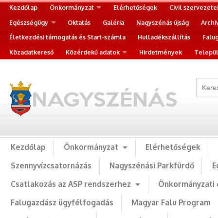
Kezdőlap
Önkormányzat
Elérhetőségek
Civil szervezete
Egészségügy
Oktatás
Galéria
Nagyszénás újság
Archi
Életkezdési támogatás és Start-számla
Hulladékszállítás
Falu
Közadatkereső
Közérdekű adatok
Hirdetmények
Települ
Kezdőlap
Önkormányzat
Elérhetőségek
Szennyvízcsatornázás
Nagyszénási Parkfürdő
E
Csatlakozás az ASP rendszerhez
Önkormányzati 
Falugazdász ügyfélfogadás
Magyar Falu Program