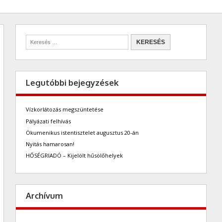
Legutóbbi bejegyzések
Vízkorlátozás megszüntetése
Pályázati felhívás
Ökumenikus istentisztelet augusztus 20-án
Nyitás hamarosan!
HŐSÉGRIADÓ – Kijelölt hűsölőhelyek
Archívum