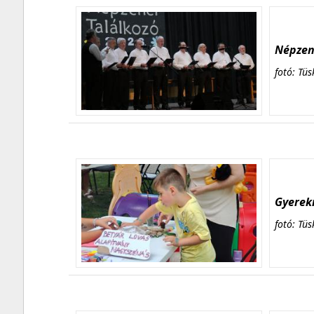
Népzene
fotó: Tüs
Gyerekn
fotó: Tüs