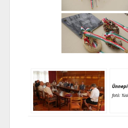
Ünnepi 
fotó: Tüs