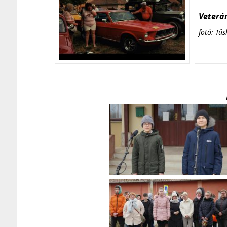
Veterán
fotó: Tüs