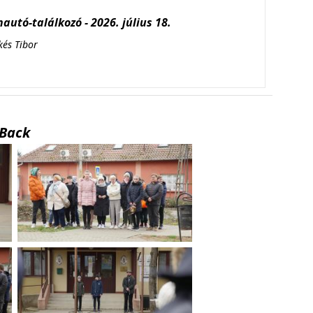
autó-találkozó - 2026. július 18.
kés Tibor
Back