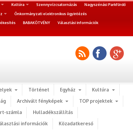
Kultúra
Szennyvízcsatornázás
Nagyszénási Parkfürdő
ez
Önkormányzati elektronikus ügyintézés
ékesítés
BABAKÖTVÉNY
Választási információk
elyek
Történet
Egyház
Kultúra
ság
Archivált fényképek
TOP projektek
art-számla
Hulladékszállítás
álasztási információk
Közadatkereső