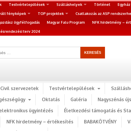
k
Testvértelepülések
Szálláshelyek
Történet
Egyház
vált fényképek
TOP projektek
Csatlakozás az ASP rendszerh
gazdász ügyfélfogadás
Magyar Falu Program
NFK hirdetmény – ért
ésrendezési terv 2024
Civil szervezetek
Testvértelepülések
Szállásh
gészségügy
Oktatás
Galéria
Nagyszénás új
elektronikus ügyintézés
Életkezdési támogatás és St
NFK hirdetmény – értékesítés
BABAKÖTVÉNY
V