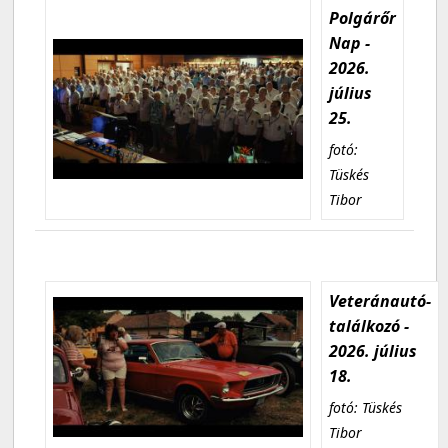
Polgárőr
Nap -
2026.
július
25.
fotó:
Tüskés
Tibor
Veteránautó-
találkozó -
2026. július
18.
fotó: Tüskés
Tibor