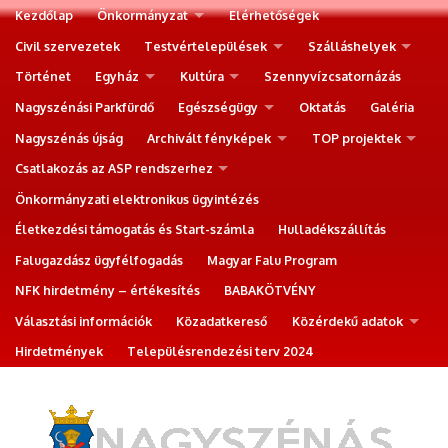
Kezdőlap
Önkormányzat
Elérhetőségek
Civil szervezetek
Testvértelepülések
Szálláshelyek
Történet
Egyház
Kultúra
Szennyvízcsatornázás
Nagyszénási Parkfürdő
Egészségügy
Oktatás
Galéria
Nagyszénás újság
Archivált fényképek
TOP projektek
Csatlakozás az ASP rendszerhez
Önkormányzati elektronikus ügyintézés
Életkezdési támogatás és Start-számla
Hulladékszállítás
Falugazdász ügyfélfogadás
Magyar Falu Program
NFK hirdetmény – értékesítés
BABAKÖTVÉNY
Választási információk
Közadatkereső
Közérdekű adatok
Hirdetmények
Településrendezési terv 2024