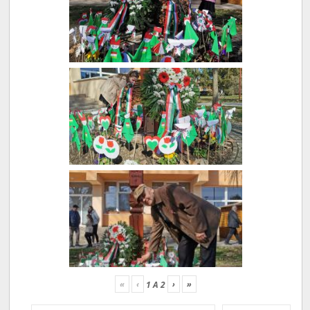
«
‹
›
»
1
A
2