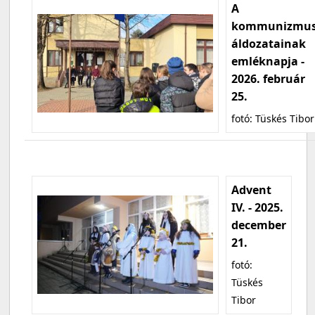
A
kommunizmu
áldozatainak
emléknapja -
2026. február
25.
fotó: Tüskés Tibor
Advent
IV. - 2025.
december
21.
fotó:
Tüskés
Tibor