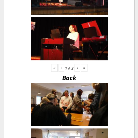
«
‹
›
»
1
A
2
Back