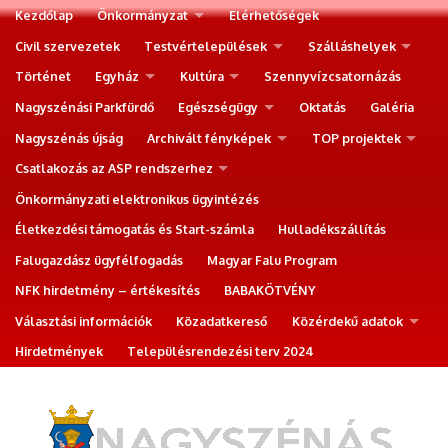
Kezdőlap
Önkormányzat
Elérhetőségek
Civil szervezetek
Testvértelepülések
Szálláshelyek
Történet
Egyház
Kultúra
Szennyvízcsatornázás
Nagyszénási Parkfürdő
Egészségügy
Oktatás
Galéria
Nagyszénás újság
Archivált fényképek
TOP projektek
Csatlakozás az ASP rendszerhez
Önkormányzati elektronikus ügyintézés
Életkezdési támogatás és Start-számla
Hulladékszállítás
Falugazdász ügyfélfogadás
Magyar Falu Program
NFK hirdetmény – értékesítés
BABAKÖTVÉNY
Választási információk
Közadatkereső
Közérdekű adatok
Hirdetmények
Településrendezési terv 2024