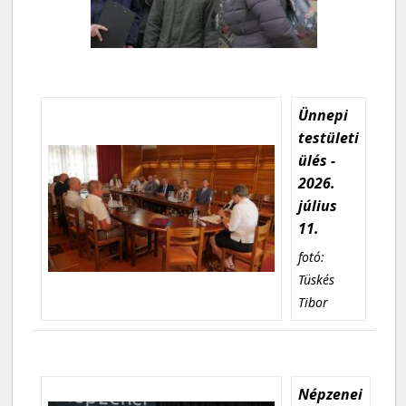
Ünnepi
testületi
ülés -
2026.
július
11.
fotó:
Tüskés
Tibor
Népzenei