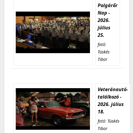
Polgárőr
Nap -
2026.
július
25.
fotó:
Tüskés
Tibor
Veteránautó-
találkozó -
2026. július
18.
fotó: Tüskés
Tibor