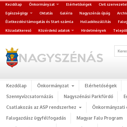
Kezdőlap
Önkormányzat
Elérhetőségek
Civil szervezete
Egészségügy
Oktatás
Galéria
Nagyszénás újság
Archi
Életkezdési támogatás és Start-számla
Hulladékszállítás
Falu
Közadatkereső
Közérdekű adatok
Hirdetmények
Települ
Kezdőlap
Önkormányzat
Elérhetőségek
Szennyvízcsatornázás
Nagyszénási Parkfürdő
E
Csatlakozás az ASP rendszerhez
Önkormányzati 
Falugazdász ügyfélfogadás
Magyar Falu Program