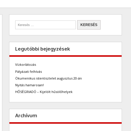
Legutóbbi bejegyzések
Vízkorlátozás
Pályázati felhívás
Ökumenikus istentisztelet augusztus 20-án
Nyitás hamarosan!
HŐSÉGRIADÓ – Kijelölt hűsölőhelyek
Archívum