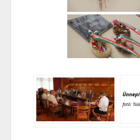
Ünnepi 
fotó: Tüs