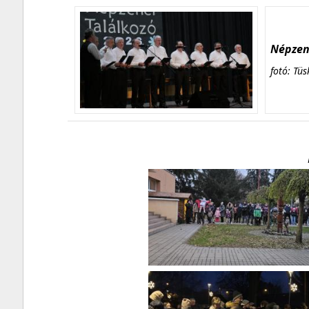
Népzene
fotó: Tüs