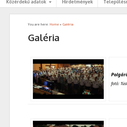
Közérdekű adatok
Hirdetmények
Településr
You are here:
Home
»
Galéria
Galéria
Polgárő
fotó: Tüs