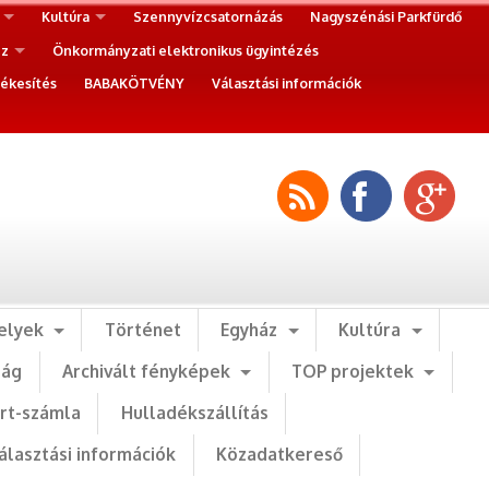
Kultúra
Szennyvízcsatornázás
Nagyszénási Parkfürdő
ez
Önkormányzati elektronikus ügyintézés
ékesítés
BABAKÖTVÉNY
Választási információk
elyek
Történet
Egyház
Kultúra
ság
Archivált fényképek
TOP projektek
art-számla
Hulladékszállítás
álasztási információk
Közadatkereső