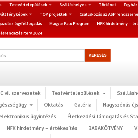
k
Testvértelepülések
Szálláshelyek
Történet
Egyház
vált fényképek
TOP projektek
Csatlakozás az ASP rendszerh
gazdász ügyfélfogadás
Magyar Falu Program
NFK hirdetmény – ért
ésrendezési terv 2024
Civil szervezetek
Testvértelepülések
Szállásh
gészségügy
Oktatás
Galéria
Nagyszénás új
elektronikus ügyintézés
Életkezdési támogatás és St
NFK hirdetmény – értékesítés
BABAKÖTVÉNY
V