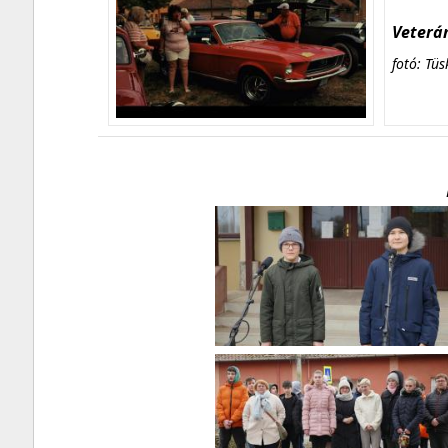
Veterán
fotó: Tüs