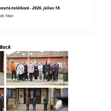
autó-találkozó - 2026. július 18.
kés Tibor
Back