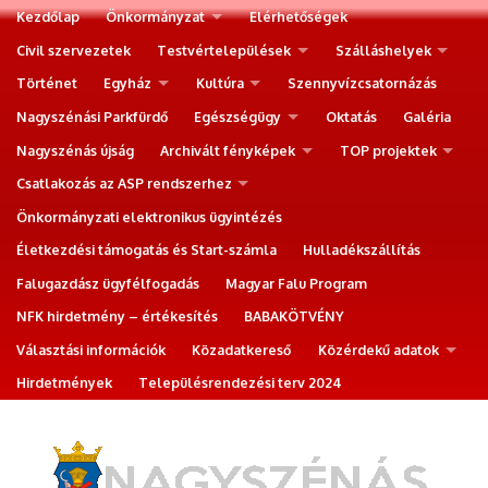
Kezdőlap
Önkormányzat
Elérhetőségek
Civil szervezetek
Testvértelepülések
Szálláshelyek
Történet
Egyház
Kultúra
Szennyvízcsatornázás
Nagyszénási Parkfürdő
Egészségügy
Oktatás
Galéria
Nagyszénás újság
Archivált fényképek
TOP projektek
Csatlakozás az ASP rendszerhez
Önkormányzati elektronikus ügyintézés
Életkezdési támogatás és Start-számla
Hulladékszállítás
Falugazdász ügyfélfogadás
Magyar Falu Program
NFK hirdetmény – értékesítés
BABAKÖTVÉNY
Választási információk
Közadatkereső
Közérdekű adatok
Hirdetmények
Településrendezési terv 2024