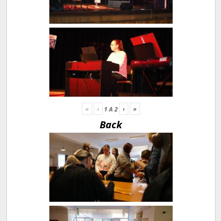
«
‹
›
»
1
A
2
Back