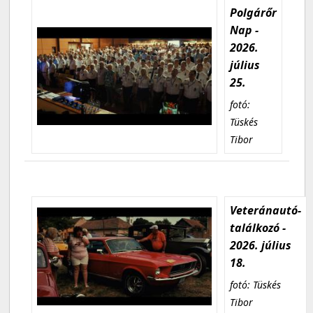
Polgárőr
Nap -
2026.
július
25.
fotó:
Tüskés
Tibor
Veteránautó-
találkozó -
2026. július
18.
fotó: Tüskés
Tibor