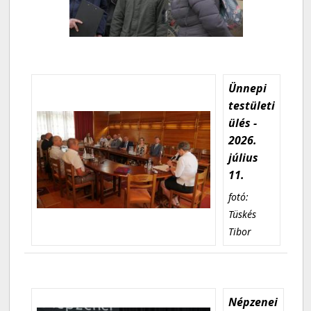
Ünnepi
testületi
ülés -
2026.
július
11.
fotó:
Tüskés
Tibor
Népzenei