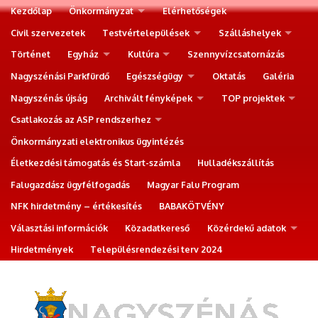
Kezdőlap
Önkormányzat
Elérhetőségek
Civil szervezetek
Testvértelepülések
Szálláshelyek
Történet
Egyház
Kultúra
Szennyvízcsatornázás
Nagyszénási Parkfürdő
Egészségügy
Oktatás
Galéria
Nagyszénás újság
Archivált fényképek
TOP projektek
Csatlakozás az ASP rendszerhez
Önkormányzati elektronikus ügyintézés
Életkezdési támogatás és Start-számla
Hulladékszállítás
Falugazdász ügyfélfogadás
Magyar Falu Program
NFK hirdetmény – értékesítés
BABAKÖTVÉNY
Választási információk
Közadatkereső
Közérdekű adatok
Hirdetmények
Településrendezési terv 2024