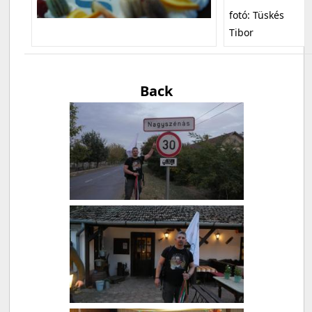
fotó: Tüskés
Tibor
Back