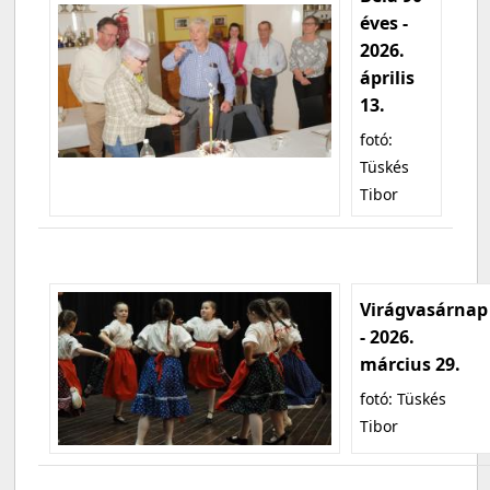
éves -
2026.
április
13.
fotó:
Tüskés
Tibor
Virágvasárnap
- 2026.
március 29.
fotó: Tüskés
Tibor