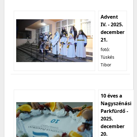
Advent
IV. - 2025.
december
21.
fotó:
Tüskés
Tibor
10 éves a
Nagyszénási
Parkfürdő -
2025.
december
20.