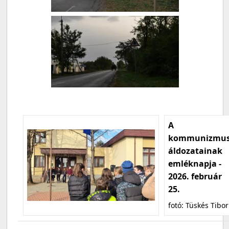
A
kommunizmu
áldozatainak
emléknapja -
2026. február
25.
fotó: Tüskés Tibor