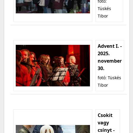
fotó:
Tüskés
Tibor
Advent I. -
2025.
november
30.
fotó: Tüskés
Tibor
Csokit
vagy
csínyt -