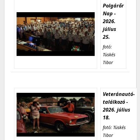
Polgárőr
Nap -
2026.
július
25.
fotó:
Tüskés
Tibor
Veteránautó-
találkozó -
2026. július
18.
fotó: Tüskés
Tibor