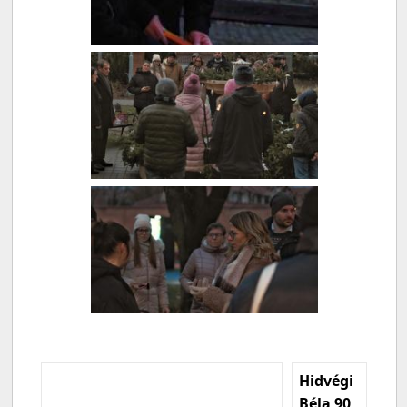
Hidvégi
Béla 90