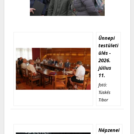
Ünnepi
testületi
ülés -
2026.
július
11.
fotó:
Tüskés
Tibor
Népzenei