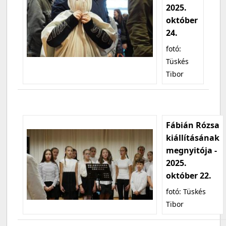
2025.
október
24.
fotó:
Tüskés
Tibor
Fábián Rózsa
kiállításának
megnyitója -
2025.
október 22.
fotó: Tüskés
Tibor