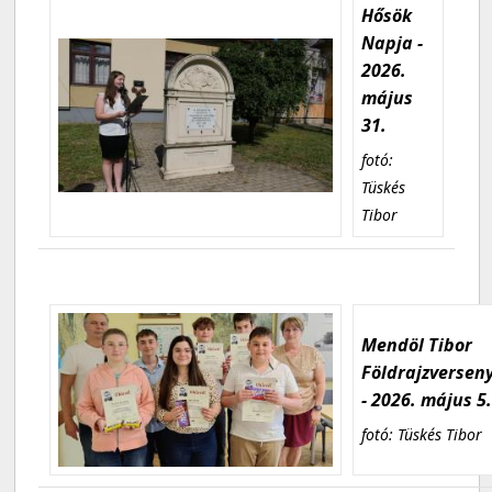
Hősök
Napja -
2026.
május
31.
fotó:
Tüskés
Tibor
Mendöl Tibor
Földrajzversen
- 2026. május 5
fotó: Tüskés Tibor