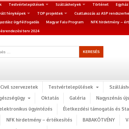
k
Testvértelepülések
Szálláshelyek
Történet
Egyház
vált fényképek
TOP projektek
Csatlakozás az ASP rendszerh
gazdász ügyfélfogadás
Magyar Falu Program
NFK hirdetmény – ért
ésrendezési terv 2024
Civil szervezetek
Testvértelepülések
Szállásh
gészségügy
Oktatás
Galéria
Nagyszénás új
elektronikus ügyintézés
Életkezdési támogatás és St
NFK hirdetmény – értékesítés
BABAKÖTVÉNY
V