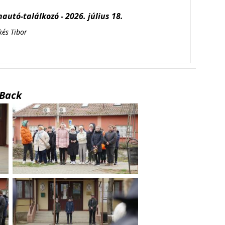
autó-találkozó - 2026. július 18.
kés Tibor
Back