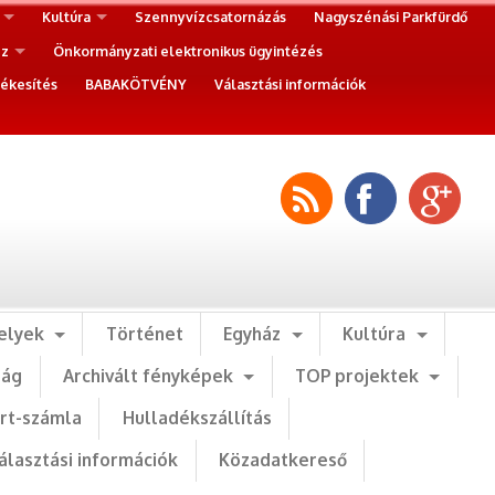
Kultúra
Szennyvízcsatornázás
Nagyszénási Parkfürdő
ez
Önkormányzati elektronikus ügyintézés
ékesítés
BABAKÖTVÉNY
Választási információk
elyek
Történet
Egyház
Kultúra
ság
Archivált fényképek
TOP projektek
art-számla
Hulladékszállítás
álasztási információk
Közadatkereső