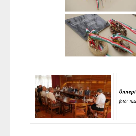
Ünnepi 
fotó: Tüs