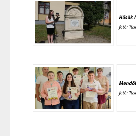
Hősök N
fotó: Tüs
Mendöl 
fotó: Tüs