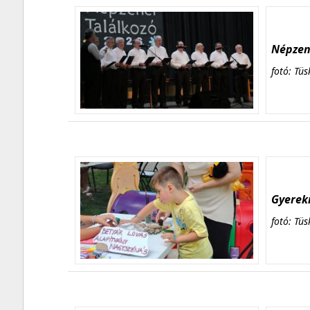
Népzene
fotó: Tüs
Gyerekn
fotó: Tüs