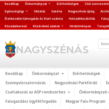
Kezdőlap
Önkormányzat
Elérhetőségek
Civil szervezete
Egészségügy
Oktatás
Galéria
Nagyszénás újság
Archi
Életkezdési támogatás és Start-számla
Hulladékszállítás
Falu
Közadatkereső
Közérdekű adatok
Hirdetmények
Települ
Kezdőlap
Önkormányzat
Elérhetőségek
Szennyvízcsatornázás
Nagyszénási Parkfürdő
E
Csatlakozás az ASP rendszerhez
Önkormányzati 
Falugazdász ügyfélfogadás
Magyar Falu Program