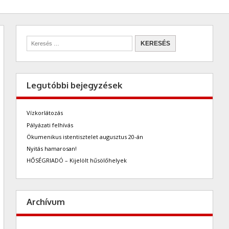
Legutóbbi bejegyzések
Vízkorlátozás
Pályázati felhívás
Ökumenikus istentisztelet augusztus 20-án
Nyitás hamarosan!
HŐSÉGRIADÓ – Kijelölt hűsölőhelyek
Archívum