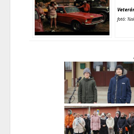
Veterán
fotó: Tüs