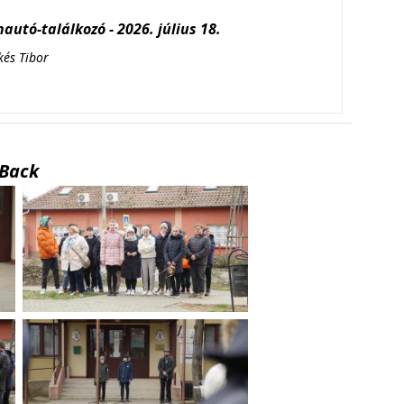
autó-találkozó - 2026. július 18.
kés Tibor
Back