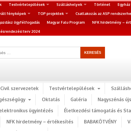
k
Testvértelepülések
Szálláshelyek
Történet
Egyház
vált fényképek
TOP projektek
Csatlakozás az ASP rendszerh
gazdász ügyfélfogadás
Magyar Falu Program
NFK hirdetmény – ért
ésrendezési terv 2024
Civil szervezetek
Testvértelepülések
Szállásh
gészségügy
Oktatás
Galéria
Nagyszénás új
elektronikus ügyintézés
Életkezdési támogatás és St
NFK hirdetmény – értékesítés
BABAKÖTVÉNY
V