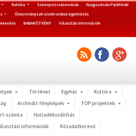
Kultúra
Szennyvízcsatornázás
Nagyszénási Parkfürdő
ez
Önkormányzati elektronikus ügyintézés
ékesítés
BABAKÖTVÉNY
Választási információk
elyek
Történet
Egyház
Kultúra
ság
Archivált fényképek
TOP projektek
art-számla
Hulladékszállítás
álasztási információk
Közadatkereső