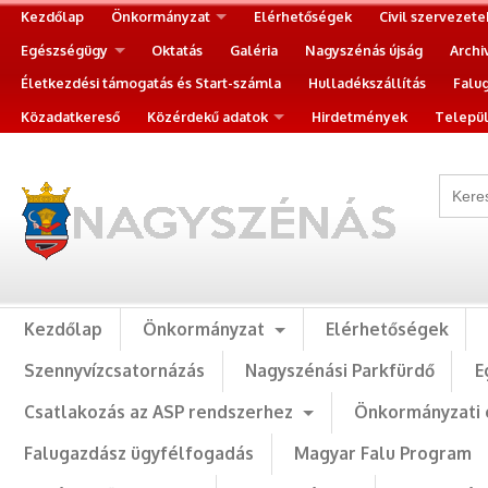
Kezdőlap
Önkormányzat
Elérhetőségek
Civil szervezete
Egészségügy
Oktatás
Galéria
Nagyszénás újság
Archi
Életkezdési támogatás és Start-számla
Hulladékszállítás
Falu
Közadatkereső
Közérdekű adatok
Hirdetmények
Települ
Kezdőlap
Önkormányzat
Elérhetőségek
Szennyvízcsatornázás
Nagyszénási Parkfürdő
E
Csatlakozás az ASP rendszerhez
Önkormányzati 
Falugazdász ügyfélfogadás
Magyar Falu Program