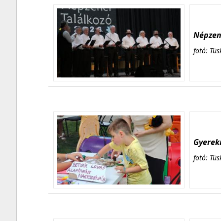
Népzene
fotó: Tüs
Gyerekn
fotó: Tüs