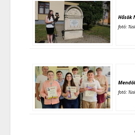
Hősök N
fotó: Tüs
Mendöl 
fotó: Tüs