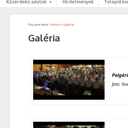
Közérdekű adatok
Hirdetmények
Településr
You are here:
Home
»
Galéria
Galéria
Polgárő
fotó: Tüs