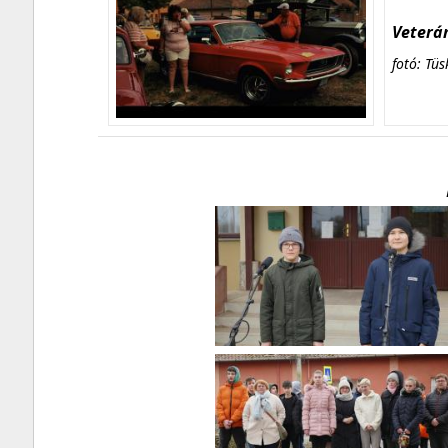
Veterán
fotó: Tüs