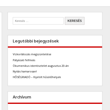
Legutóbbi bejegyzések
Vízkorlátozás megszüntetése
Pályázati felhívás
Ökumenikus istentisztelet augusztus 20-án
Nyitás hamarosan!
HŐSÉGRIADÓ – Kijelölt hűsölőhelyek
Archívum