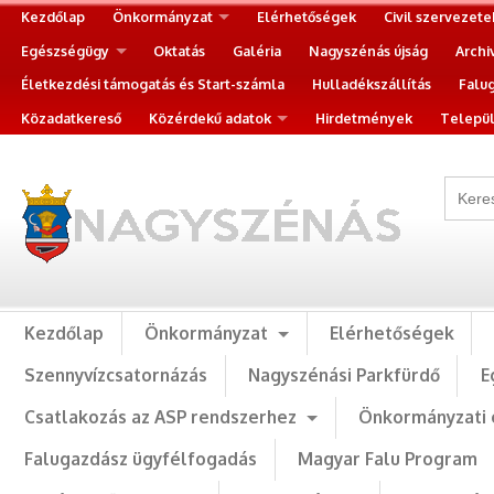
Kezdőlap
Önkormányzat
Elérhetőségek
Civil szervezete
Egészségügy
Oktatás
Galéria
Nagyszénás újság
Archi
Életkezdési támogatás és Start-számla
Hulladékszállítás
Falu
Közadatkereső
Közérdekű adatok
Hirdetmények
Települ
Kezdőlap
Önkormányzat
Elérhetőségek
Szennyvízcsatornázás
Nagyszénási Parkfürdő
E
Csatlakozás az ASP rendszerhez
Önkormányzati 
Falugazdász ügyfélfogadás
Magyar Falu Program