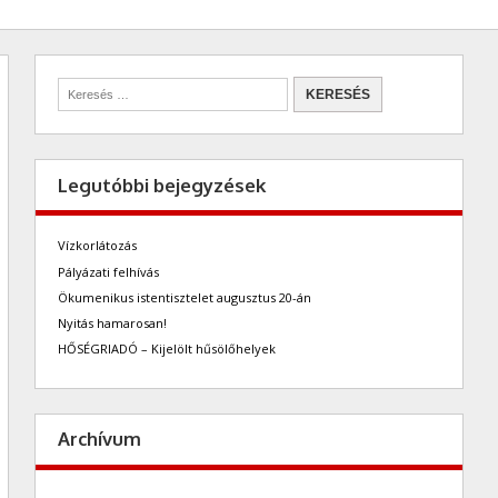
Legutóbbi bejegyzések
Vízkorlátozás
Pályázati felhívás
Ökumenikus istentisztelet augusztus 20-án
Nyitás hamarosan!
HŐSÉGRIADÓ – Kijelölt hűsölőhelyek
Archívum