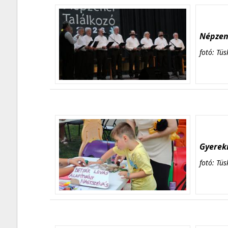
Népzene
fotó: Tüs
Gyerekn
fotó: Tüs