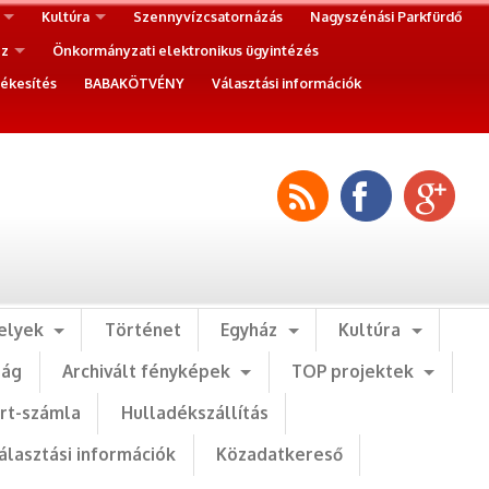
Kultúra
Szennyvízcsatornázás
Nagyszénási Parkfürdő
ez
Önkormányzati elektronikus ügyintézés
ékesítés
BABAKÖTVÉNY
Választási információk
elyek
Történet
Egyház
Kultúra
ság
Archivált fényképek
TOP projektek
art-számla
Hulladékszállítás
álasztási információk
Közadatkereső