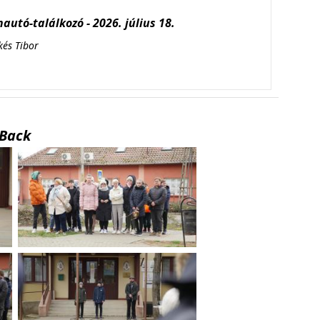
autó-találkozó - 2026. július 18.
kés Tibor
Back