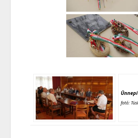
Ünnepi 
fotó: Tüs