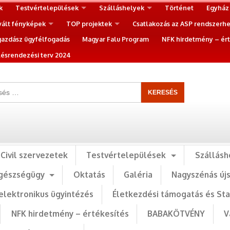
k
Testvértelepülések
Szálláshelyek
Történet
Egyház
vált fényképek
TOP projektek
Csatlakozás az ASP rendszerh
gazdász ügyfélfogadás
Magyar Falu Program
NFK hirdetmény – ért
ésrendezési terv 2024
Civil szervezetek
Testvértelepülések
Szállásh
gészségügy
Oktatás
Galéria
Nagyszénás új
elektronikus ügyintézés
Életkezdési támogatás és St
NFK hirdetmény – értékesítés
BABAKÖTVÉNY
V