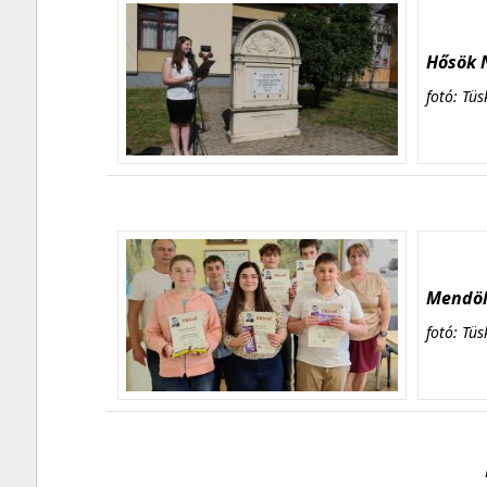
Hősök N
fotó: Tüs
Mendöl 
fotó: Tüs