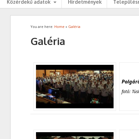
Közérdekű adatok
Hirdetmények
Településr
You are here:
Home
»
Galéria
Galéria
Polgárő
fotó: Tüs