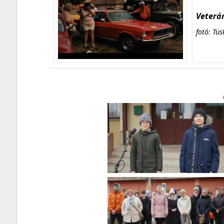
Veterán
fotó: Tüs