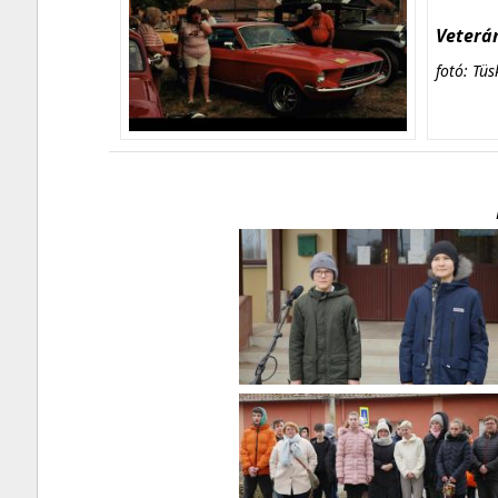
Veterán
fotó: Tüs