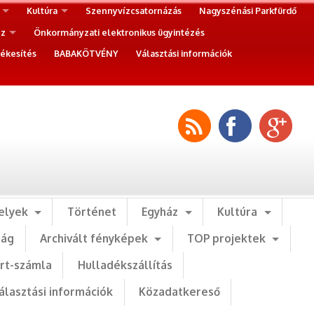
Kultúra
Szennyvízcsatornázás
Nagyszénási Parkfürdő
ez
Önkormányzati elektronikus ügyintézés
ékesítés
BABAKÖTVÉNY
Választási információk
elyek
Történet
Egyház
Kultúra
ság
Archivált fényképek
TOP projektek
art-számla
Hulladékszállítás
álasztási információk
Közadatkereső