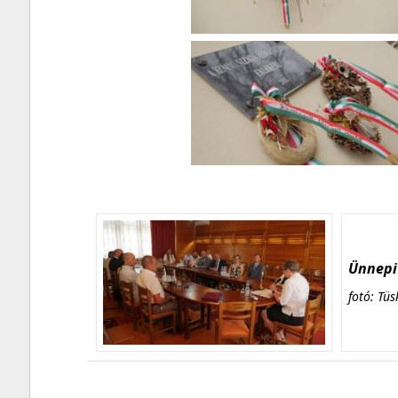
Ünnepi 
fotó: Tüs