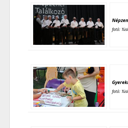
Népzene
fotó: Tüs
Gyerekn
fotó: Tüs