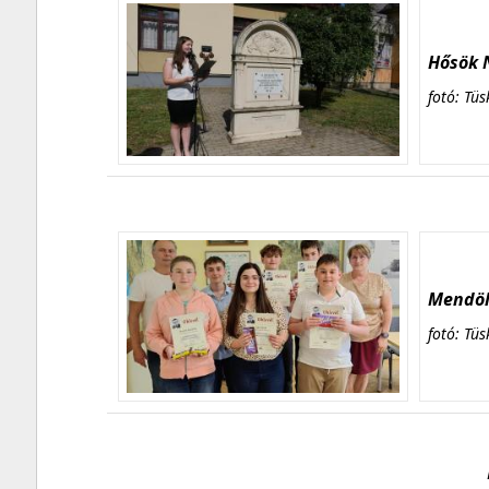
Hősök N
fotó: Tüs
Mendöl 
fotó: Tüs