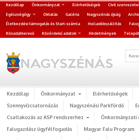
Kezdőlap
Önkormányzat
Elérhetőségek
Civil szervezete
Egészségügy
Oktatás
Galéria
Nagyszénás újság
Archi
Életkezdési támogatás és Start-számla
Hulladékszállítás
Falu
Közadatkereső
Közérdekű adatok
Hirdetmények
Települ
Kezdőlap
Önkormányzat
Elérhetőségek
Szennyvízcsatornázás
Nagyszénási Parkfürdő
E
Csatlakozás az ASP rendszerhez
Önkormányzati 
Falugazdász ügyfélfogadás
Magyar Falu Program