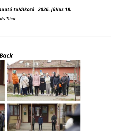
autó-találkozó - 2026. július 18.
kés Tibor
Back