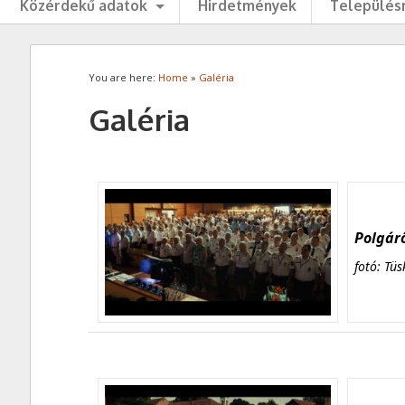
Közérdekű adatok
Hirdetmények
Településr
You are here:
Home
»
Galéria
Galéria
Polgárő
fotó: Tüs