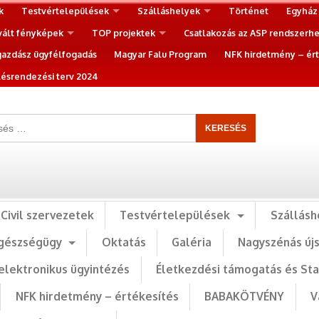
k
Testvértelepülések
Szálláshelyek
Történet
Egyház
vált fényképek
TOP projektek
Csatlakozás az ASP rendszerh
gazdász ügyfélfogadás
Magyar Falu Program
NFK hirdetmény – ért
ésrendezési terv 2024
Civil szervezetek
Testvértelepülések
Szállásh
gészségügy
Oktatás
Galéria
Nagyszénás új
elektronikus ügyintézés
Életkezdési támogatás és St
NFK hirdetmény – értékesítés
BABAKÖTVÉNY
V