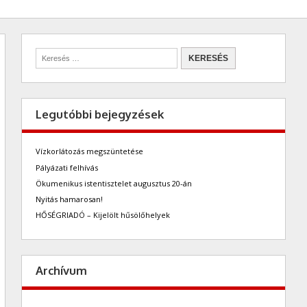
Legutóbbi bejegyzések
Vízkorlátozás megszüntetése
Pályázati felhívás
Ökumenikus istentisztelet augusztus 20-án
Nyitás hamarosan!
HŐSÉGRIADÓ – Kijelölt hűsölőhelyek
Archívum