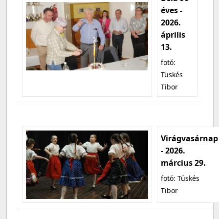
éves -
2026.
április
13.
fotó:
Tüskés
Tibor
Virágvasárnap
- 2026.
március 29.
fotó: Tüskés
Tibor