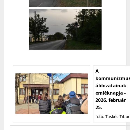
A
kommunizmu
áldozatainak
emléknapja -
2026. február
25.
fotó: Tüskés Tibor