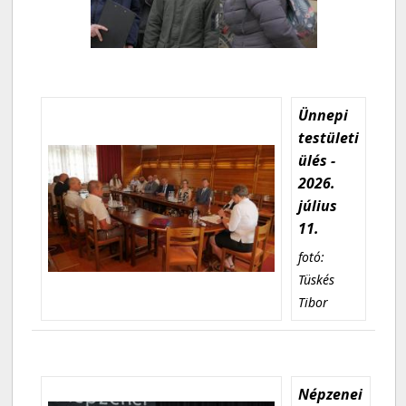
Ünnepi
testületi
ülés -
2026.
július
11.
fotó:
Tüskés
Tibor
Népzenei