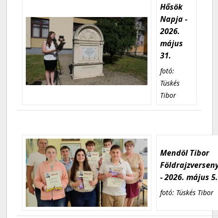
Hősök
Napja -
2026.
május
31.
fotó:
Tüskés
Tibor
Mendöl Tibor
Földrajzversen
- 2026. május 5
fotó: Tüskés Tibor