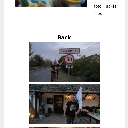
fotó: Tüskés
Tibor
Back