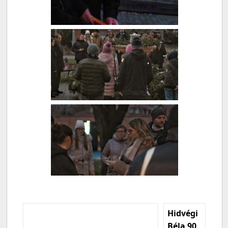
Hidvégi
Béla 90