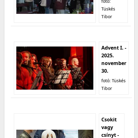
fotó:
Tüskés
Tibor
Advent I. -
2025.
november
30.
fotó: Tüskés
Tibor
Csokit
vagy
csínyt -