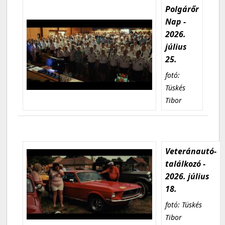
Polgárőr
Nap -
2026.
július
25.
fotó:
Tüskés
Tibor
Veteránautó-
találkozó -
2026. július
18.
fotó: Tüskés
Tibor