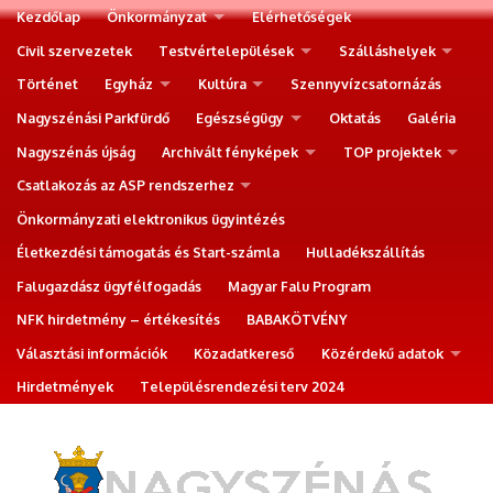
Kezdőlap
Önkormányzat
Elérhetőségek
Civil szervezetek
Testvértelepülések
Szálláshelyek
Történet
Egyház
Kultúra
Szennyvízcsatornázás
Nagyszénási Parkfürdő
Egészségügy
Oktatás
Galéria
Nagyszénás újság
Archivált fényképek
TOP projektek
Csatlakozás az ASP rendszerhez
Önkormányzati elektronikus ügyintézés
Életkezdési támogatás és Start-számla
Hulladékszállítás
Falugazdász ügyfélfogadás
Magyar Falu Program
NFK hirdetmény – értékesítés
BABAKÖTVÉNY
Választási információk
Közadatkereső
Közérdekű adatok
Hirdetmények
Településrendezési terv 2024