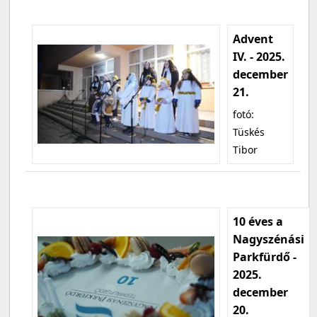
Advent
IV. - 2025.
december
21.
fotó:
Tüskés
Tibor
10 éves a
Nagyszénási
Parkfürdő -
2025.
december
20.