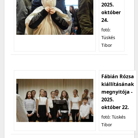
2025.
október
24.
fotó:
Tüskés
Tibor
Fábián Rózsa
kiállításának
megnyitója -
2025.
október 22.
fotó: Tüskés
Tibor