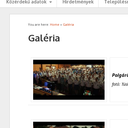
Közérdekű adatok
Hirdetmények
Településr
You are here:
Home
»
Galéria
Galéria
Polgárő
fotó: Tüs