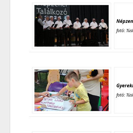
Népzene
fotó: Tüs
Gyerekn
fotó: Tüs