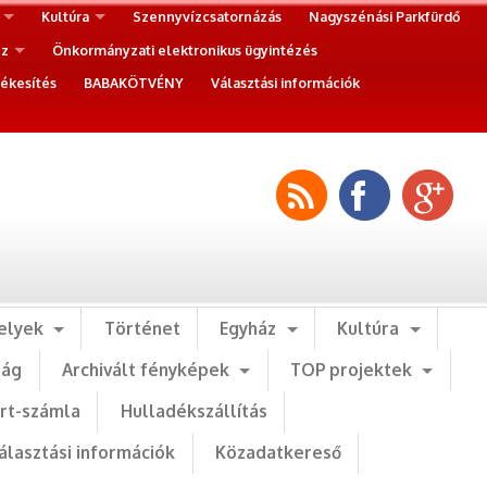
Kultúra
Szennyvízcsatornázás
Nagyszénási Parkfürdő
ez
Önkormányzati elektronikus ügyintézés
ékesítés
BABAKÖTVÉNY
Választási információk
elyek
Történet
Egyház
Kultúra
ság
Archivált fényképek
TOP projektek
art-számla
Hulladékszállítás
álasztási információk
Közadatkereső