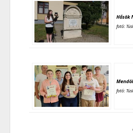
Hősök N
fotó: Tüs
Mendöl 
fotó: Tüs