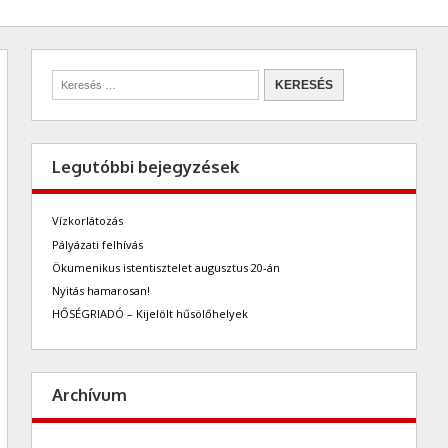
Legutóbbi bejegyzések
Vízkorlátozás
Pályázati felhívás
Ökumenikus istentisztelet augusztus 20-án
Nyitás hamarosan!
HŐSÉGRIADÓ – Kijelölt hűsölőhelyek
Archívum