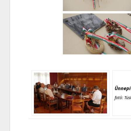
Ünnepi 
fotó: Tüs