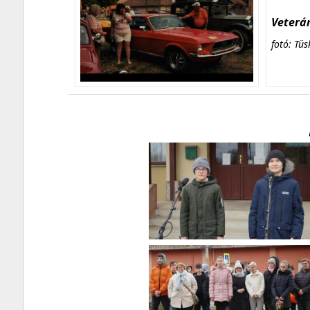
Veterán
fotó: Tüs