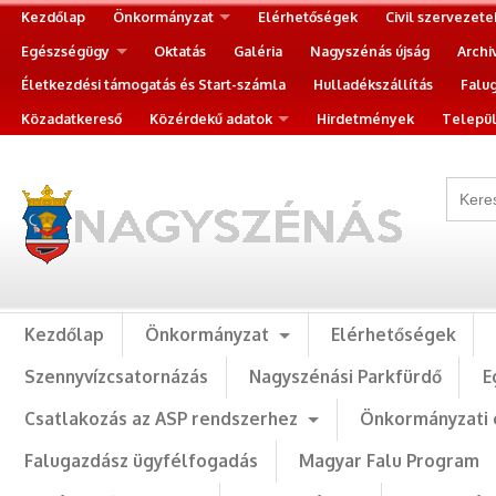
Kezdőlap
Önkormányzat
Elérhetőségek
Civil szervezete
Egészségügy
Oktatás
Galéria
Nagyszénás újság
Archi
Életkezdési támogatás és Start-számla
Hulladékszállítás
Falu
Közadatkereső
Közérdekű adatok
Hirdetmények
Települ
Kezdőlap
Önkormányzat
Elérhetőségek
Szennyvízcsatornázás
Nagyszénási Parkfürdő
E
Csatlakozás az ASP rendszerhez
Önkormányzati 
Falugazdász ügyfélfogadás
Magyar Falu Program