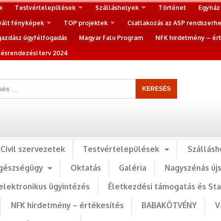
k
Testvértelepülések
Szálláshelyek
Történet
Egyház
vált fényképek
TOP projektek
Csatlakozás az ASP rendszerh
gazdász ügyfélfogadás
Magyar Falu Program
NFK hirdetmény – ért
ésrendezési terv 2024
Civil szervezetek
Testvértelepülések
Szállásh
gészségügy
Oktatás
Galéria
Nagyszénás új
elektronikus ügyintézés
Életkezdési támogatás és St
NFK hirdetmény – értékesítés
BABAKÖTVÉNY
V