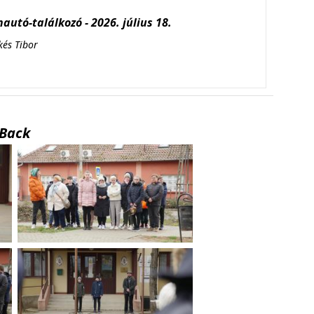
autó-találkozó - 2026. július 18.
kés Tibor
Back