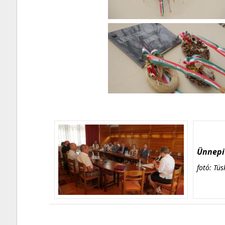
Ünnepi 
fotó: Tüs