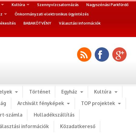
Kultúra
Szennyvízcsatornázás
Nagyszénási Parkfürdő
ez
Önkormányzati elektronikus ügyintézés
ékesítés
BABAKÖTVÉNY
Választási információk
elyek
Történet
Egyház
Kultúra
ság
Archivált fényképek
TOP projektek
art-számla
Hulladékszállítás
álasztási információk
Közadatkereső