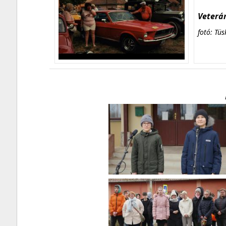
Veterán
fotó: Tüs