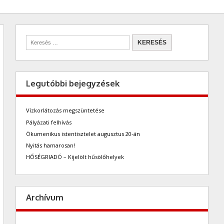
Legutóbbi bejegyzések
Vízkorlátozás megszüntetése
Pályázati felhívás
Ökumenikus istentisztelet augusztus 20-án
Nyitás hamarosan!
HŐSÉGRIADÓ – Kijelölt hűsölőhelyek
Archívum