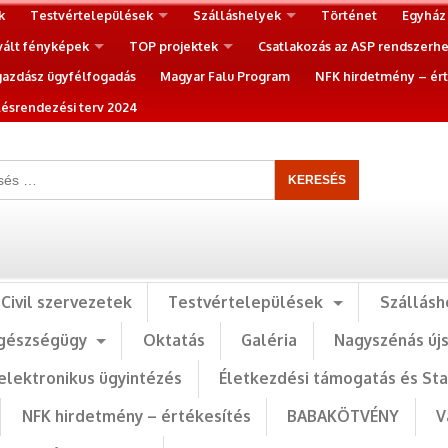
k
Testvértelepülések
Szálláshelyek
Történet
Egyház
vált fényképek
TOP projektek
Csatlakozás az ASP rendszerh
gazdász ügyfélfogadás
Magyar Falu Program
NFK hirdetmény – ért
ésrendezési terv 2024
Civil szervezetek
Testvértelepülések
Szállásh
gészségügy
Oktatás
Galéria
Nagyszénás új
elektronikus ügyintézés
Életkezdési támogatás és St
NFK hirdetmény – értékesítés
BABAKÖTVÉNY
V