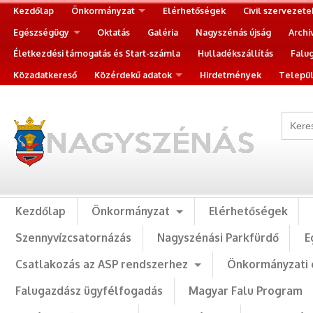
Kezdőlap
Önkormányzat
Elérhetőségek
Civil szervezete
Egészségügy
Oktatás
Galéria
Nagyszénás újság
Archi
Életkezdési támogatás és Start-számla
Hulladékszállítás
Falu
Közadatkereső
Közérdekű adatok
Hirdetmények
Települ
Kezdőlap
Önkormányzat
Elérhetőségek
Szennyvízcsatornázás
Nagyszénási Parkfürdő
E
Csatlakozás az ASP rendszerhez
Önkormányzati 
Falugazdász ügyfélfogadás
Magyar Falu Program