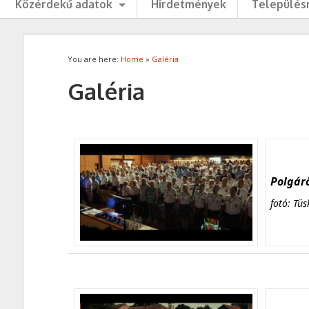
Közérdekű adatok
Hirdetmények
Településr
You are here:
Home
»
Galéria
Galéria
Polgárő
fotó: Tüs