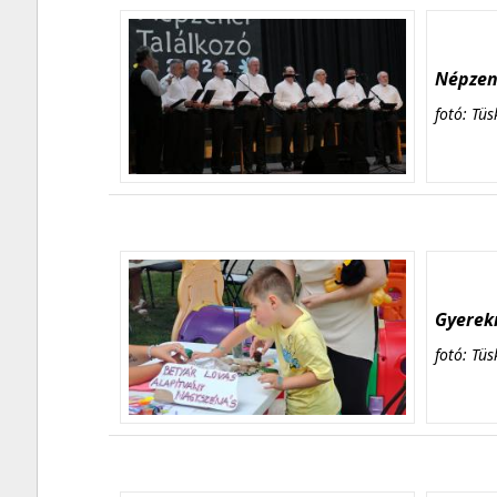
Népzene
fotó: Tüs
Gyerekn
fotó: Tüs