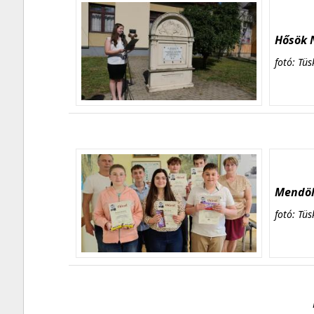
Hősök N
fotó: Tüs
Mendöl 
fotó: Tüs