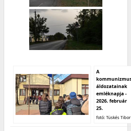
A
kommunizmu
áldozatainak
emléknapja -
2026. február
25.
fotó: Tüskés Tibor