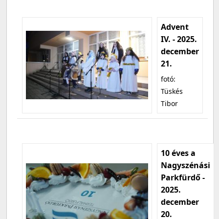
Advent
IV. - 2025.
december
21.
fotó:
Tüskés
Tibor
10 éves a
Nagyszénási
Parkfürdő -
2025.
december
20.