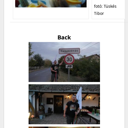
fotó: Tüskés
Tibor
Back