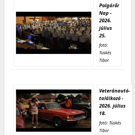
Polgárőr
Nap -
2026.
július
25.
fotó:
Tüskés
Tibor
Veteránautó-
találkozó -
2026. július
18.
fotó: Tüskés
Tibor