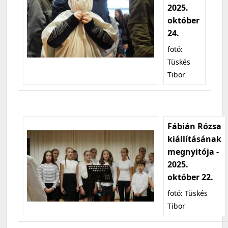
2025.
október
24.
fotó:
Tüskés
Tibor
Fábián Rózsa
kiállításának
megnyitója -
2025.
október 22.
fotó: Tüskés
Tibor