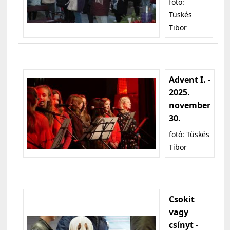
fotó:
Tüskés
Tibor
Advent I. -
2025.
november
30.
fotó: Tüskés
Tibor
Csokit
vagy
csínyt -