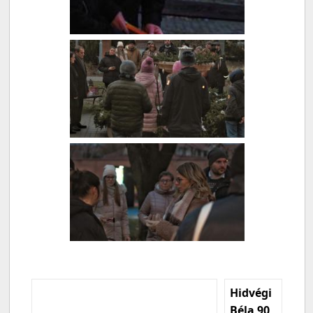
Hidvégi
Béla 90