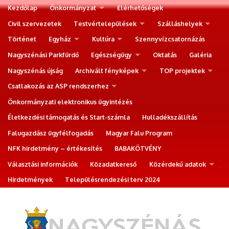
Kezdőlap
Önkormányzat
Elérhetőségek
Civil szervezetek
Testvértelepülések
Szálláshelyek
Történet
Egyház
Kultúra
Szennyvízcsatornázás
Nagyszénási Parkfürdő
Egészségügy
Oktatás
Galéria
Nagyszénás újság
Archivált fényképek
TOP projektek
Csatlakozás az ASP rendszerhez
Önkormányzati elektronikus ügyintézés
Életkezdési támogatás és Start-számla
Hulladékszállítás
Falugazdász ügyfélfogadás
Magyar Falu Program
NFK hirdetmény – értékesítés
BABAKÖTVÉNY
Választási információk
Közadatkereső
Közérdekű adatok
Hirdetmények
Településrendezési terv 2024