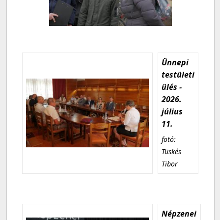
Ünnepi
testületi
ülés -
2026.
július
11.
fotó:
Tüskés
Tibor
Népzenei