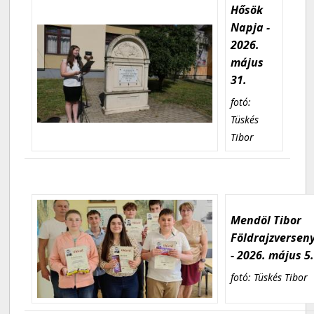
Hősök
Napja -
2026.
május
31.
fotó:
Tüskés
Tibor
Mendöl Tibor
Földrajzversen
- 2026. május 5
fotó: Tüskés Tibor