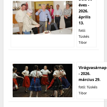
éves -
2026.
április
13.
fotó:
Tüskés
Tibor
Virágvasárnap
- 2026.
március 29.
fotó: Tüskés
Tibor