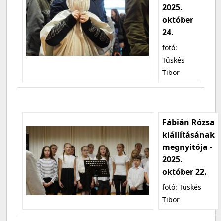
2025.
október
24.
fotó:
Tüskés
Tibor
Fábián Rózsa
kiállításának
megnyitója -
2025.
október 22.
fotó: Tüskés
Tibor