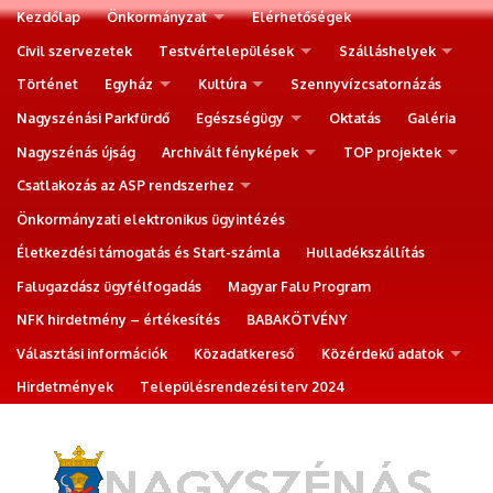
Kezdőlap
Önkormányzat
Elérhetőségek
Civil szervezetek
Testvértelepülések
Szálláshelyek
Történet
Egyház
Kultúra
Szennyvízcsatornázás
Nagyszénási Parkfürdő
Egészségügy
Oktatás
Galéria
Nagyszénás újság
Archivált fényképek
TOP projektek
Csatlakozás az ASP rendszerhez
Önkormányzati elektronikus ügyintézés
Életkezdési támogatás és Start-számla
Hulladékszállítás
Falugazdász ügyfélfogadás
Magyar Falu Program
NFK hirdetmény – értékesítés
BABAKÖTVÉNY
Választási információk
Közadatkereső
Közérdekű adatok
Hirdetmények
Településrendezési terv 2024