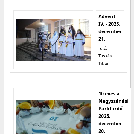
Advent
IV. - 2025.
december
21.
fotó:
Tüskés
Tibor
10 éves a
Nagyszénási
Parkfürdő -
2025.
december
20.