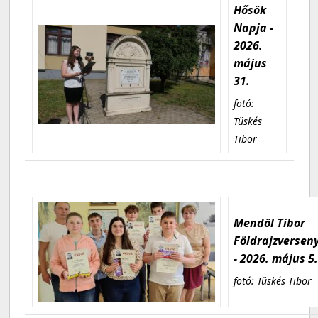
Hősök
Napja -
2026.
május
31.
fotó:
Tüskés
Tibor
Mendöl Tibor
Földrajzversen
- 2026. május 5
fotó: Tüskés Tibor