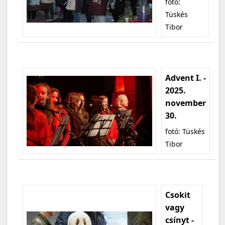
fotó:
Tüskés
Tibor
Advent I. -
2025.
november
30.
fotó: Tüskés
Tibor
Csokit
vagy
csínyt -