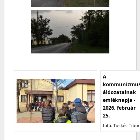
A
kommunizmu
áldozatainak
emléknapja -
2026. február
25.
fotó: Tüskés Tibor