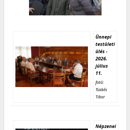
Ünnepi
testületi
ülés -
2026.
július
11.
fotó:
Tüskés
Tibor
Népzenei