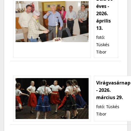
éves -
2026.
április
13.
fotó:
Tüskés
Tibor
Virágvasárnap
- 2026.
március 29.
fotó: Tüskés
Tibor