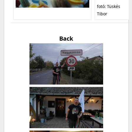
fotó: Tüskés
Tibor
Back