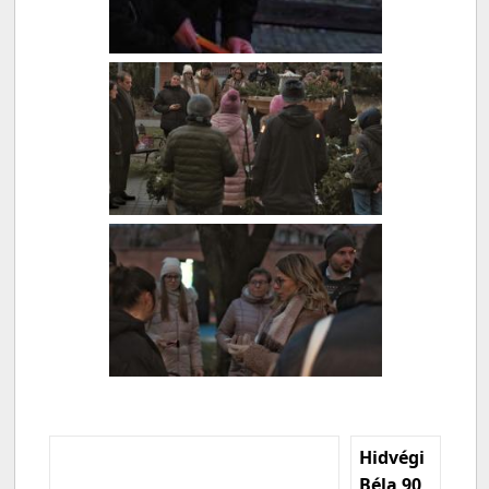
Hidvégi
Béla 90