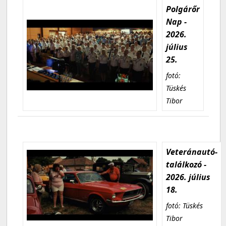
Polgárőr
Nap -
2026.
július
25.
fotó:
Tüskés
Tibor
Veteránautó-
találkozó -
2026. július
18.
fotó: Tüskés
Tibor