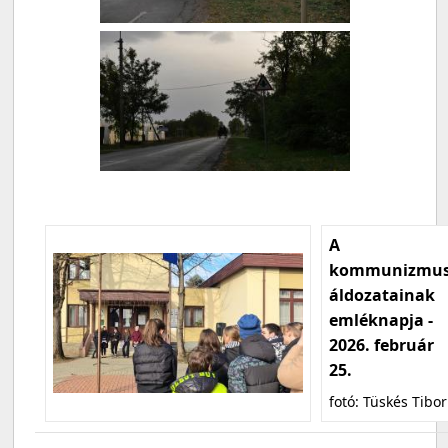
A
kommunizmu
áldozatainak
emléknapja -
2026. február
25.
fotó: Tüskés Tibor