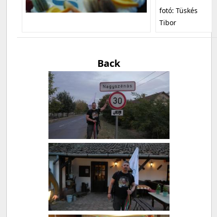
fotó: Tüskés
Tibor
Back