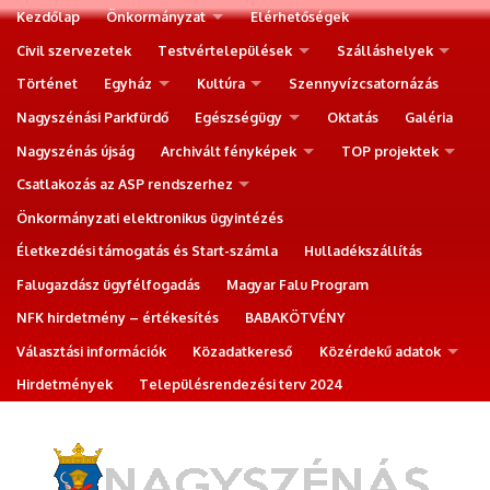
Kezdőlap
Önkormányzat
Elérhetőségek
Civil szervezetek
Testvértelepülések
Szálláshelyek
Történet
Egyház
Kultúra
Szennyvízcsatornázás
Nagyszénási Parkfürdő
Egészségügy
Oktatás
Galéria
Nagyszénás újság
Archivált fényképek
TOP projektek
Csatlakozás az ASP rendszerhez
Önkormányzati elektronikus ügyintézés
Életkezdési támogatás és Start-számla
Hulladékszállítás
Falugazdász ügyfélfogadás
Magyar Falu Program
NFK hirdetmény – értékesítés
BABAKÖTVÉNY
Választási információk
Közadatkereső
Közérdekű adatok
Hirdetmények
Településrendezési terv 2024