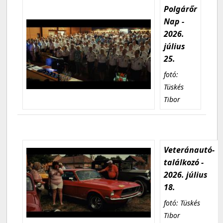
Polgárőr
Nap -
2026.
július
25.
fotó:
Tüskés
Tibor
Veteránautó-
találkozó -
2026. július
18.
fotó: Tüskés
Tibor