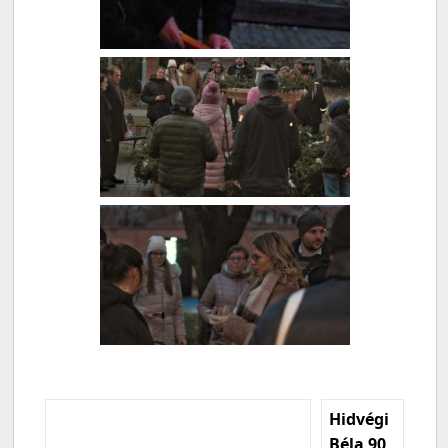
Hidvégi
Béla 90