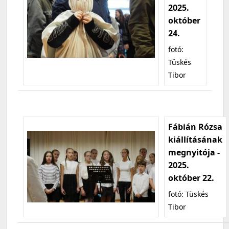
2025.
október
24.
fotó:
Tüskés
Tibor
Fábián Rózsa
kiállításának
megnyitója -
2025.
október 22.
fotó: Tüskés
Tibor