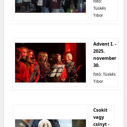
fotó:
Tüskés
Tibor
Advent I. -
2025.
november
30.
fotó: Tüskés
Tibor
Csokit
vagy
csínyt -