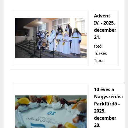
Advent
IV. - 2025.
december
21.
fotó:
Tüskés
Tibor
10 éves a
Nagyszénási
Parkfürdő -
2025.
december
20.