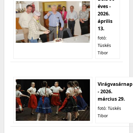
éves -
2026.
április
13.
fotó:
Tüskés
Tibor
Virágvasárnap
- 2026.
március 29.
fotó: Tüskés
Tibor