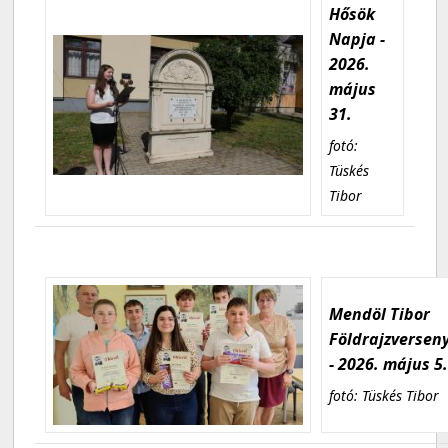
Hősök
Napja -
2026.
május
31.
fotó:
Tüskés
Tibor
Mendöl Tibor
Földrajzversen
- 2026. május 5
fotó: Tüskés Tibor