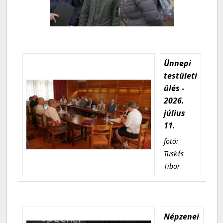
Ünnepi
testületi
ülés -
2026.
július
11.
fotó:
Tüskés
Tibor
Népzenei