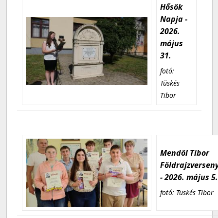
Hősök
Napja -
2026.
május
31.
fotó:
Tüskés
Tibor
Mendöl Tibor
Földrajzversen
- 2026. május 5
fotó: Tüskés Tibor