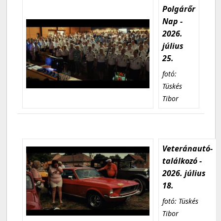
Polgárőr
Nap -
2026.
július
25.
fotó:
Tüskés
Tibor
Veteránautó-
találkozó -
2026. július
18.
fotó: Tüskés
Tibor