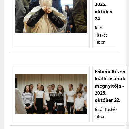
2025.
október
24.
fotó:
Tüskés
Tibor
Fábián Rózsa
kiállításának
megnyitója -
2025.
október 22.
fotó: Tüskés
Tibor