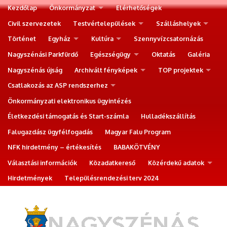
Kezdőlap
Önkormányzat
Elérhetőségek
Civil szervezetek
Testvértelepülések
Szálláshelyek
Történet
Egyház
Kultúra
Szennyvízcsatornázás
Nagyszénási Parkfürdő
Egészségügy
Oktatás
Galéria
Nagyszénás újság
Archivált fényképek
TOP projektek
Csatlakozás az ASP rendszerhez
Önkormányzati elektronikus ügyintézés
Életkezdési támogatás és Start-számla
Hulladékszállítás
Falugazdász ügyfélfogadás
Magyar Falu Program
NFK hirdetmény – értékesítés
BABAKÖTVÉNY
Választási információk
Közadatkereső
Közérdekű adatok
Hirdetmények
Településrendezési terv 2024