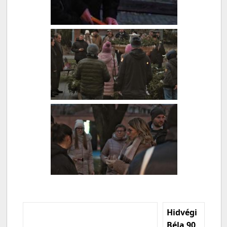
Hidvégi
Béla 90