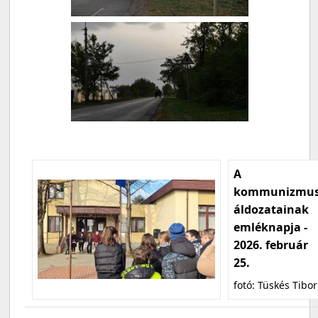
A
kommunizmu
áldozatainak
emléknapja -
2026. február
25.
fotó: Tüskés Tibor