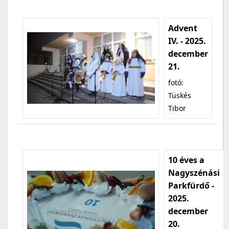
Advent
IV. - 2025.
december
21.
fotó:
Tüskés
Tibor
10 éves a
Nagyszénási
Parkfürdő -
2025.
december
20.