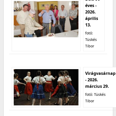
éves -
2026.
április
13.
fotó:
Tüskés
Tibor
Virágvasárnap
- 2026.
március 29.
fotó: Tüskés
Tibor