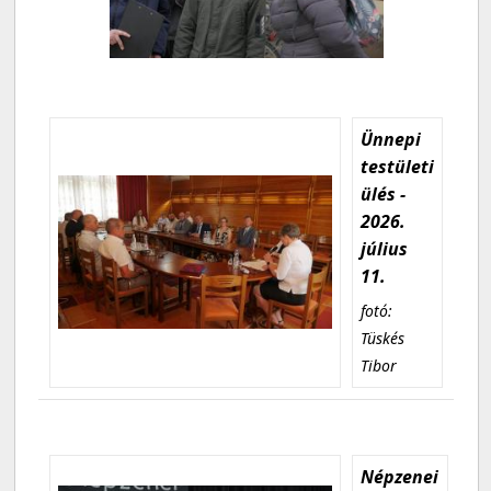
Ünnepi
testületi
ülés -
2026.
július
11.
fotó:
Tüskés
Tibor
Népzenei