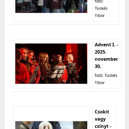
fotó:
Tüskés
Tibor
Advent I. -
2025.
november
30.
fotó: Tüskés
Tibor
Csokit
vagy
csínyt -