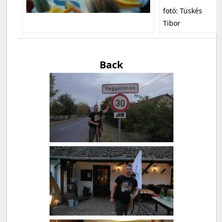
fotó: Tüskés
Tibor
Back