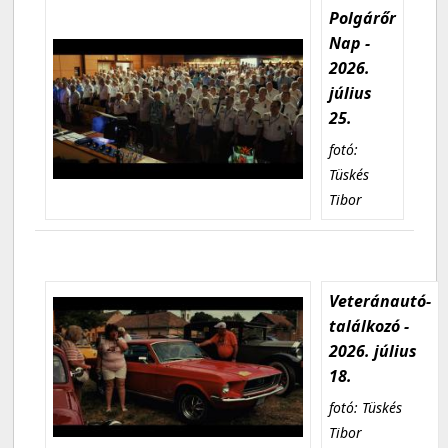
Polgárőr
Nap -
2026.
július
25.
fotó:
Tüskés
Tibor
Veteránautó-
találkozó -
2026. július
18.
fotó: Tüskés
Tibor