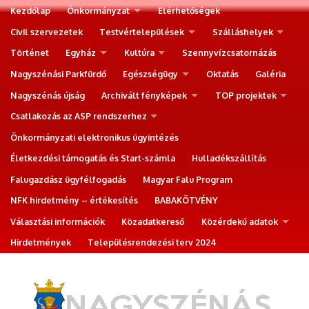
Kezdőlap
Önkormányzat
Elérhetőségek
Civil szervezetek
Testvértelepülések
Szálláshelyek
Történet
Egyház
Kultúra
Szennyvízcsatornázás
Nagyszénási Parkfürdő
Egészségügy
Oktatás
Galéria
Nagyszénás újság
Archivált fényképek
TOP projektek
Csatlakozás az ASP rendszerhez
Önkormányzati elektronikus ügyintézés
Életkezdési támogatás és Start-számla
Hulladékszállítás
Falugazdász ügyfélfogadás
Magyar Falu Program
NFK hirdetmény – értékesítés
BABAKÖTVÉNY
Választási információk
Közadatkereső
Közérdekű adatok
Hirdetmények
Településrendezési terv 2024