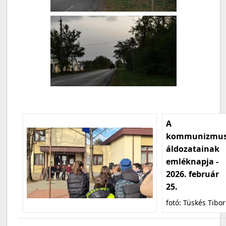
A
kommunizmu
áldozatainak
emléknapja -
2026. február
25.
fotó: Tüskés Tibor