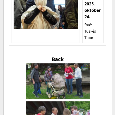
2025.
október
24.
fotó:
Tüskés
Tibor
Back