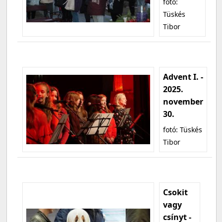
fotó:
Tüskés
Tibor
Advent I. -
2025.
november
30.
fotó: Tüskés
Tibor
Csokit
vagy
csínyt -