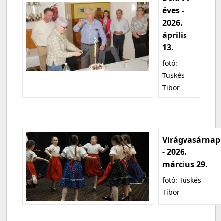
éves -
2026.
április
13.
fotó:
Tüskés
Tibor
Virágvasárnap
- 2026.
március 29.
fotó: Tüskés
Tibor