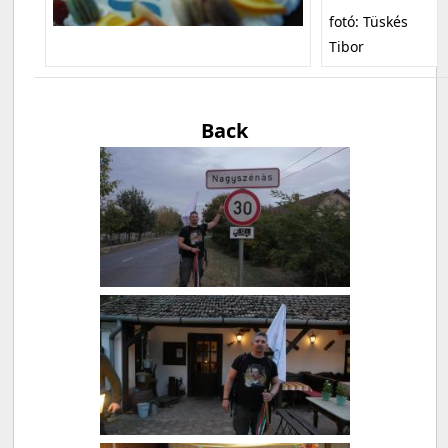
fotó: Tüskés
Tibor
Back