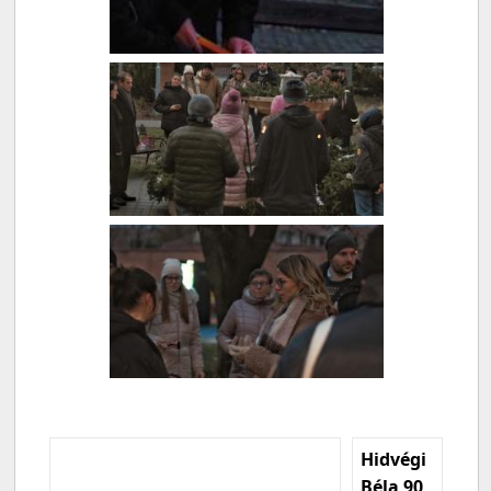
Hidvégi
Béla 90