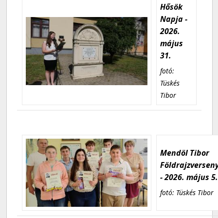
Hősök
Napja -
2026.
május
31.
fotó:
Tüskés
Tibor
Mendöl Tibor
Földrajzversen
- 2026. május 5
fotó: Tüskés Tibor