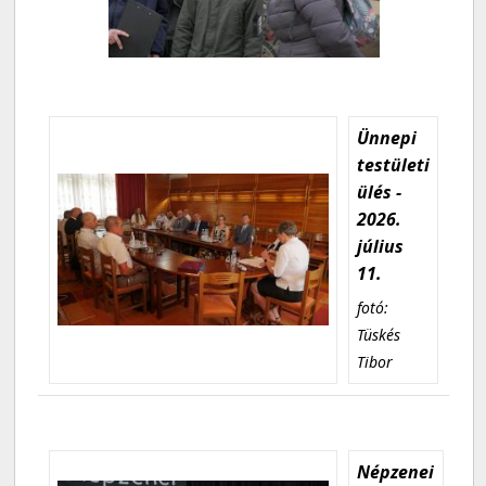
Ünnepi
testületi
ülés -
2026.
július
11.
fotó:
Tüskés
Tibor
Népzenei