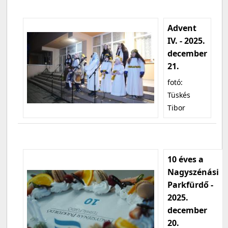
Advent
IV. - 2025.
december
21.
fotó:
Tüskés
Tibor
10 éves a
Nagyszénási
Parkfürdő -
2025.
december
20.