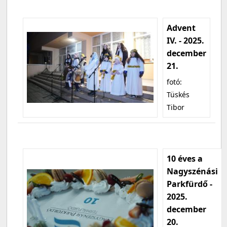
Advent
IV. - 2025.
december
21.
fotó:
Tüskés
Tibor
10 éves a
Nagyszénási
Parkfürdő -
2025.
december
20.