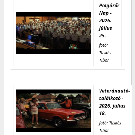
Polgárőr
Nap -
2026.
július
25.
fotó:
Tüskés
Tibor
Veteránautó-
találkozó -
2026. július
18.
fotó: Tüskés
Tibor