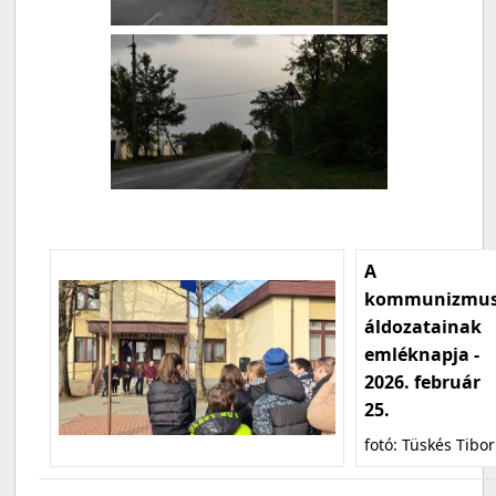
A
kommunizmu
áldozatainak
emléknapja -
2026. február
25.
fotó: Tüskés Tibor