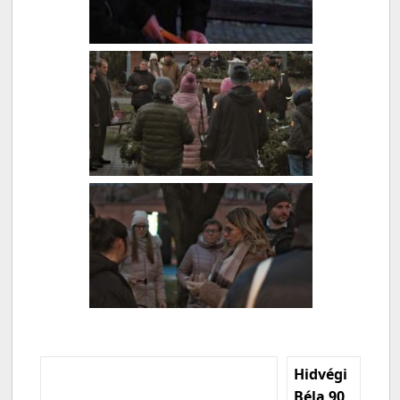
Hidvégi
Béla 90