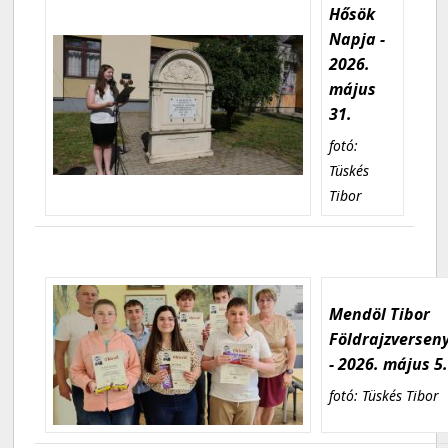
Hősök
Napja -
2026.
május
31.
fotó:
Tüskés
Tibor
Mendöl Tibor
Földrajzversen
- 2026. május 5
fotó: Tüskés Tibor