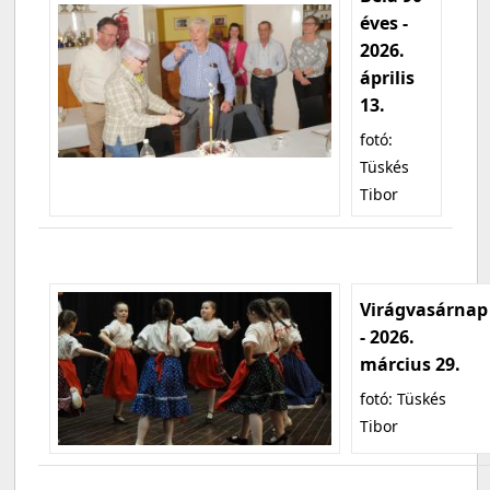
éves -
2026.
április
13.
fotó:
Tüskés
Tibor
Virágvasárnap
- 2026.
március 29.
fotó: Tüskés
Tibor