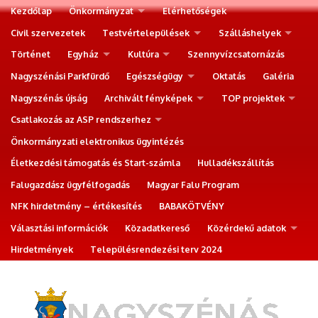
Kezdőlap
Önkormányzat
Elérhetőségek
Civil szervezetek
Testvértelepülések
Szálláshelyek
Történet
Egyház
Kultúra
Szennyvízcsatornázás
Nagyszénási Parkfürdő
Egészségügy
Oktatás
Galéria
Nagyszénás újság
Archivált fényképek
TOP projektek
Csatlakozás az ASP rendszerhez
Önkormányzati elektronikus ügyintézés
Életkezdési támogatás és Start-számla
Hulladékszállítás
Falugazdász ügyfélfogadás
Magyar Falu Program
NFK hirdetmény – értékesítés
BABAKÖTVÉNY
Választási információk
Közadatkereső
Közérdekű adatok
Hirdetmények
Településrendezési terv 2024