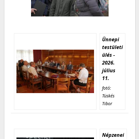
Ünnepi
testületi
ülés -
2026.
július
11.
fotó:
Tüskés
Tibor
Népzenei