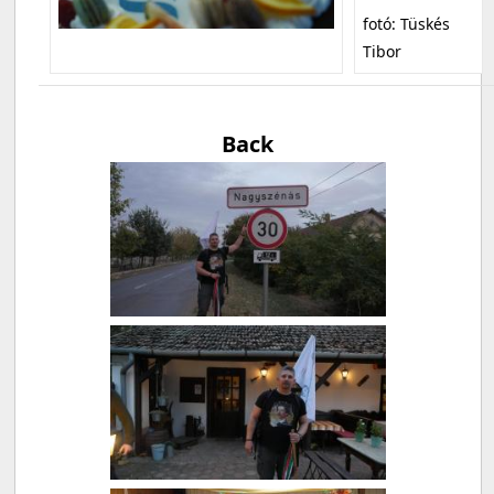
fotó: Tüskés
Tibor
Back