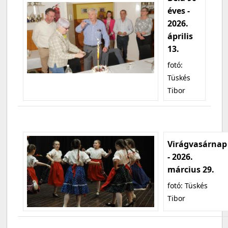
éves -
2026.
április
13.
fotó:
Tüskés
Tibor
Virágvasárnap
- 2026.
március 29.
fotó: Tüskés
Tibor