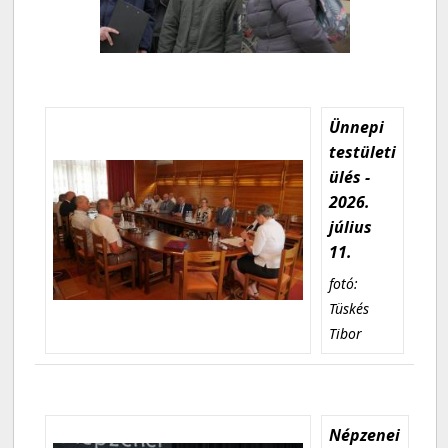
Ünnepi
testületi
ülés -
2026.
július
11.
fotó:
Tüskés
Tibor
Népzenei