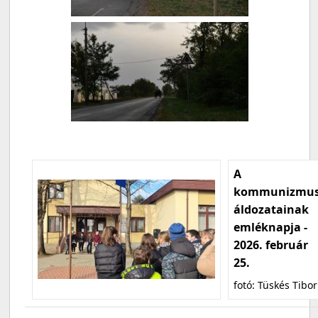
A
kommunizmu
áldozatainak
emléknapja -
2026. február
25.
fotó: Tüskés Tibor