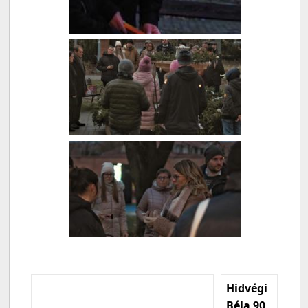
Hidvégi
Béla 90