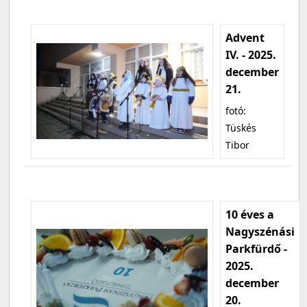
Advent
IV. - 2025.
december
21.
fotó:
Tüskés
Tibor
10 éves a
Nagyszénási
Parkfürdő -
2025.
december
20.