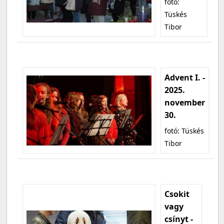
fotó:
Tüskés
Tibor
Advent I. -
2025.
november
30.
fotó: Tüskés
Tibor
Csokit
vagy
csínyt -