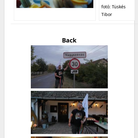
fotó: Tüskés
Tibor
Back