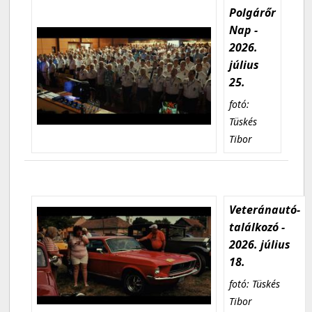
Polgárőr
Nap -
2026.
július
25.
fotó:
Tüskés
Tibor
Veteránautó-
találkozó -
2026. július
18.
fotó: Tüskés
Tibor