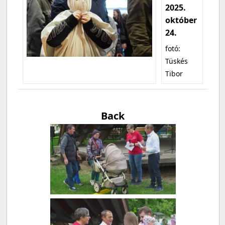
2025.
október
24.
fotó:
Tüskés
Tibor
Back