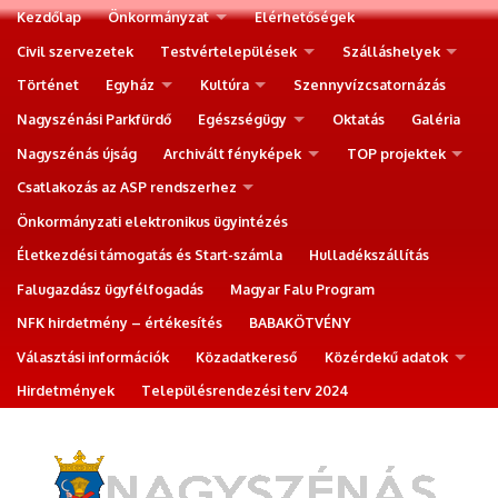
Kezdőlap
Önkormányzat
Elérhetőségek
Civil szervezetek
Testvértelepülések
Szálláshelyek
Történet
Egyház
Kultúra
Szennyvízcsatornázás
Nagyszénási Parkfürdő
Egészségügy
Oktatás
Galéria
Nagyszénás újság
Archivált fényképek
TOP projektek
Csatlakozás az ASP rendszerhez
Önkormányzati elektronikus ügyintézés
Életkezdési támogatás és Start-számla
Hulladékszállítás
Falugazdász ügyfélfogadás
Magyar Falu Program
NFK hirdetmény – értékesítés
BABAKÖTVÉNY
Választási információk
Közadatkereső
Közérdekű adatok
Hirdetmények
Településrendezési terv 2024