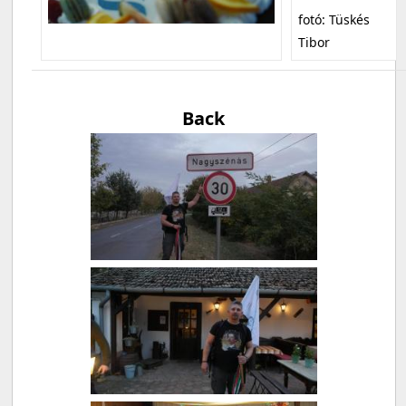
fotó: Tüskés
Tibor
Back