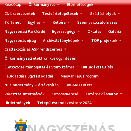
Kezdőlap
Önkormányzat
Elérhetőségek
Civil szervezetek
Testvértelepülések
Szálláshelyek
Történet
Egyház
Kultúra
Szennyvízcsatornázás
Nagyszénási Parkfürdő
Egészségügy
Oktatás
Galéria
Nagyszénás újság
Archivált fényképek
TOP projektek
Csatlakozás az ASP rendszerhez
Önkormányzati elektronikus ügyintézés
Életkezdési támogatás és Start-számla
Hulladékszállítás
Falugazdász ügyfélfogadás
Magyar Falu Program
NFK hirdetmény – értékesítés
BABAKÖTVÉNY
Választási információk
Közadatkereső
Közérdekű adatok
Hirdetmények
Településrendezési terv 2024