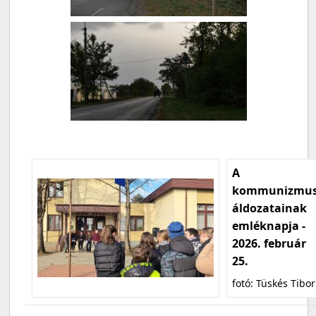
A
kommunizmu
áldozatainak
emléknapja -
2026. február
25.
fotó: Tüskés Tibor