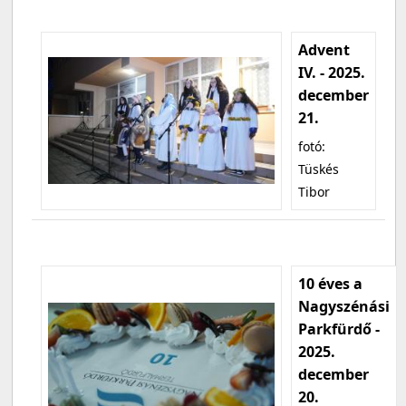
Advent
IV. - 2025.
december
21.
fotó:
Tüskés
Tibor
10 éves a
Nagyszénási
Parkfürdő -
2025.
december
20.