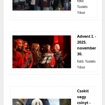
fotó:
Tüskés
Tibor
Advent I. -
2025.
november
30.
fotó: Tüskés
Tibor
Csokit
vagy
csínyt -