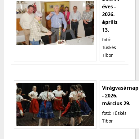
éves -
2026.
április
13.
fotó:
Tüskés
Tibor
Virágvasárnap
- 2026.
március 29.
fotó: Tüskés
Tibor