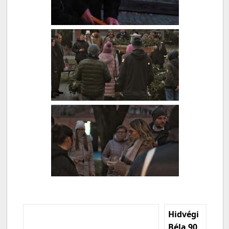
Hidvégi
Béla 90