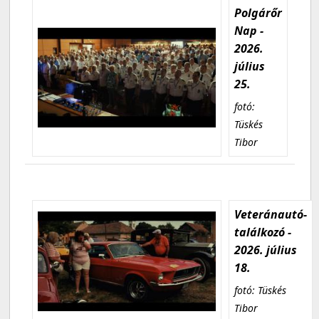
Polgárőr
Nap -
2026.
július
25.
fotó:
Tüskés
Tibor
Veteránautó-
találkozó -
2026. július
18.
fotó: Tüskés
Tibor