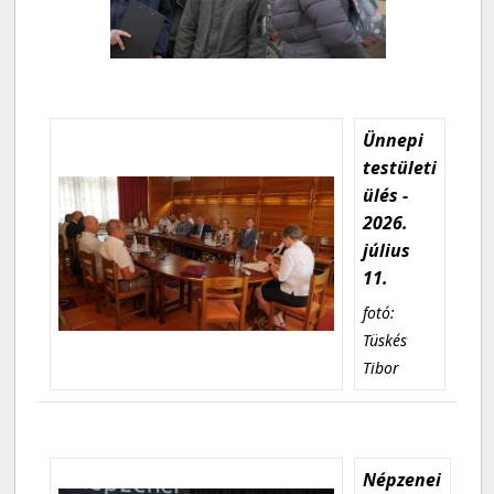
Ünnepi
testületi
ülés -
2026.
július
11.
fotó:
Tüskés
Tibor
Népzenei