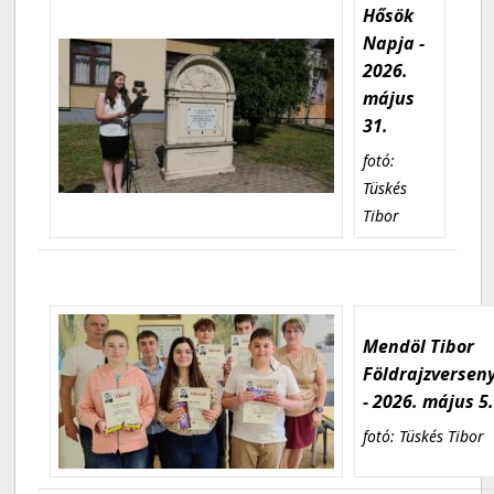
Hősök
Napja -
2026.
május
31.
fotó:
Tüskés
Tibor
Mendöl Tibor
Földrajzversen
- 2026. május 5
fotó: Tüskés Tibor