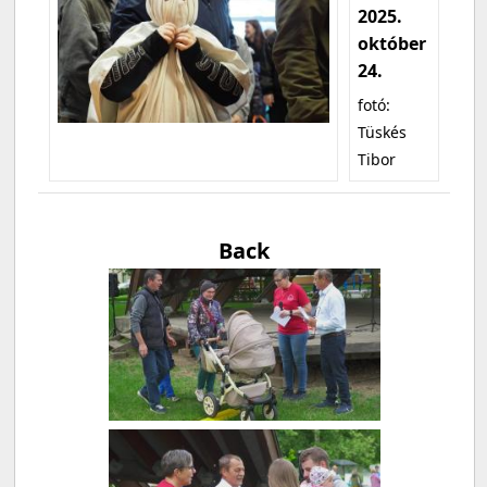
2025.
október
24.
fotó:
Tüskés
Tibor
Back