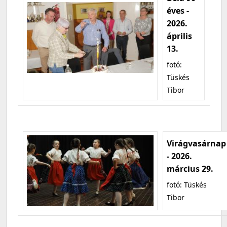
éves -
2026.
április
13.
fotó:
Tüskés
Tibor
Virágvasárnap
- 2026.
március 29.
fotó: Tüskés
Tibor