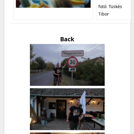
fotó: Tüskés
Tibor
Back