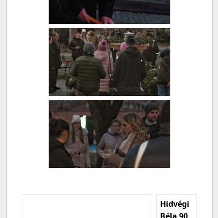
Hidvégi
Béla 90