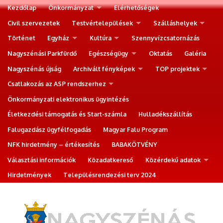
Kezdőlap
Önkormányzat
Elérhetőségek
Civil szervezetek
Testvértelepülések
Szálláshelyek
Történet
Egyház
Kultúra
Szennyvízcsatornázás
Nagyszénási Parkfürdő
Egészségügy
Oktatás
Galéria
Nagyszénás újság
Archivált fényképek
TOP projektek
Csatlakozás az ASP rendszerhez
Önkormányzati elektronikus ügyintézés
Életkezdési támogatás és Start-számla
Hulladékszállítás
Falugazdász ügyfélfogadás
Magyar Falu Program
NFK hirdetmény – értékesítés
BABAKÖTVÉNY
Választási információk
Közadatkereső
Közérdekű adatok
Hirdetmények
Településrendezési terv 2024