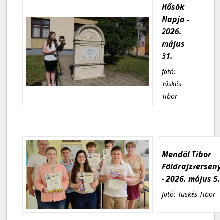
Hősök
Napja -
2026.
május
31.
fotó:
Tüskés
Tibor
Mendöl Tibor
Földrajzversen
- 2026. május 5
fotó: Tüskés Tibor