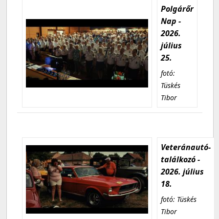
Polgárőr
Nap -
2026.
július
25.
fotó:
Tüskés
Tibor
Veteránautó-
találkozó -
2026. július
18.
fotó: Tüskés
Tibor