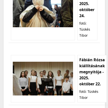
2025.
október
24.
fotó:
Tüskés
Tibor
Fábián Rózsa
kiállításának
megnyitója -
2025.
október 22.
fotó: Tüskés
Tibor