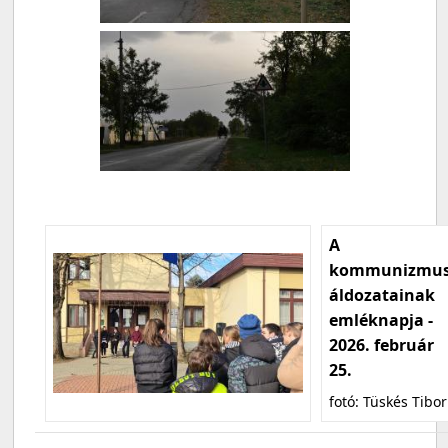
A
kommunizmu
áldozatainak
emléknapja -
2026. február
25.
fotó: Tüskés Tibor