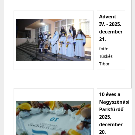
Advent
IV. - 2025.
december
21.
fotó:
Tüskés
Tibor
10 éves a
Nagyszénási
Parkfürdő -
2025.
december
20.