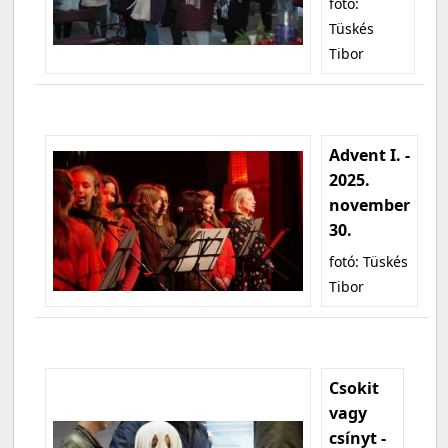
fotó:
Tüskés
Tibor
Advent I. -
2025.
november
30.
fotó: Tüskés
Tibor
Csokit
vagy
csínyt -