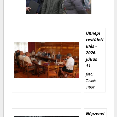
Ünnepi
testületi
ülés -
2026.
július
11.
fotó:
Tüskés
Tibor
Népzenei