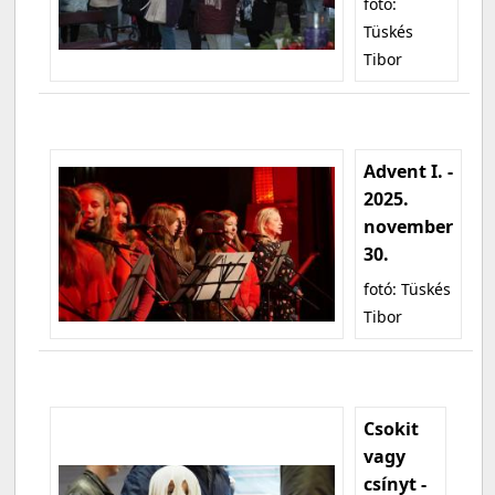
fotó:
Tüskés
Tibor
Advent I. -
2025.
november
30.
fotó: Tüskés
Tibor
Csokit
vagy
csínyt -