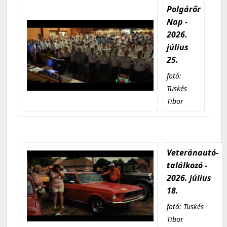
Polgárőr
Nap -
2026.
július
25.
fotó:
Tüskés
Tibor
Veteránautó-
találkozó -
2026. július
18.
fotó: Tüskés
Tibor