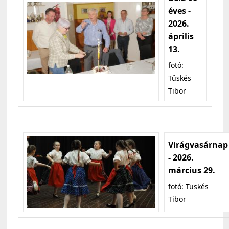
éves -
2026.
április
13.
fotó:
Tüskés
Tibor
Virágvasárnap
- 2026.
március 29.
fotó: Tüskés
Tibor