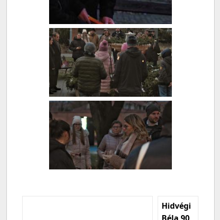
Hidvégi
Béla 90