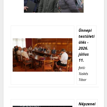
Ünnepi
testületi
ülés -
2026.
július
11.
fotó:
Tüskés
Tibor
Népzenei