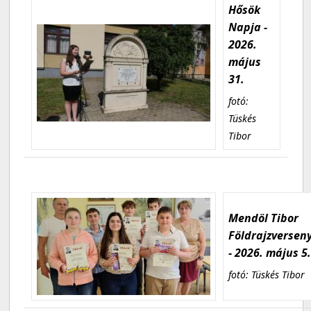
Hősök
Napja -
2026.
május
31.
fotó:
Tüskés
Tibor
Mendöl Tibor
Földrajzversen
- 2026. május 5
fotó: Tüskés Tibor