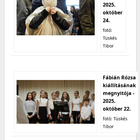
2025.
október
24.
fotó:
Tüskés
Tibor
Fábián Rózsa
kiállításának
megnyitója -
2025.
október 22.
fotó: Tüskés
Tibor