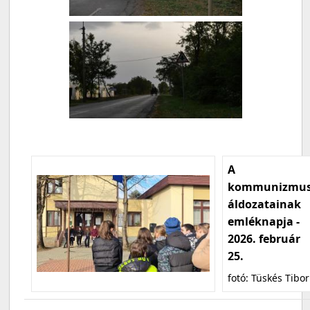
A
kommunizmu
áldozatainak
emléknapja -
2026. február
25.
fotó: Tüskés Tibor