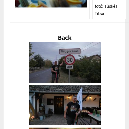
fotó: Tüskés
Tibor
Back