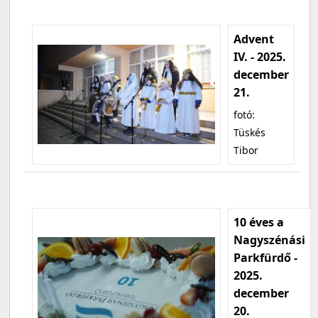
Advent
IV. - 2025.
december
21.
fotó:
Tüskés
Tibor
10 éves a
Nagyszénási
Parkfürdő -
2025.
december
20.