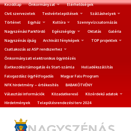
Kezdőlap
Önkormányzat
Elérhetőségek
Civil szervezetek
Testvértelepülések
Szálláshelyek
Történet
Egyház
Kultúra
Szennyvízcsatornázás
Nagyszénási Parkfürdő
Egészségügy
Oktatás
Galéria
Nagyszénás újság
Archivált fényképek
TOP projektek
Csatlakozás az ASP rendszerhez
Önkormányzati elektronikus ügyintézés
Életkezdési támogatás és Start-számla
Hulladékszállítás
Falugazdász ügyfélfogadás
Magyar Falu Program
NFK hirdetmény – értékesítés
BABAKÖTVÉNY
Választási információk
Közadatkereső
Közérdekű adatok
Hirdetmények
Településrendezési terv 2024