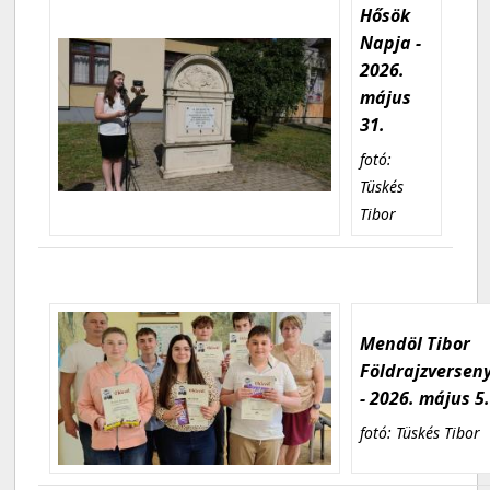
Hősök
Napja -
2026.
május
31.
fotó:
Tüskés
Tibor
Mendöl Tibor
Földrajzversen
- 2026. május 5
fotó: Tüskés Tibor