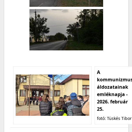
A
kommunizmu
áldozatainak
emléknapja -
2026. február
25.
fotó: Tüskés Tibor