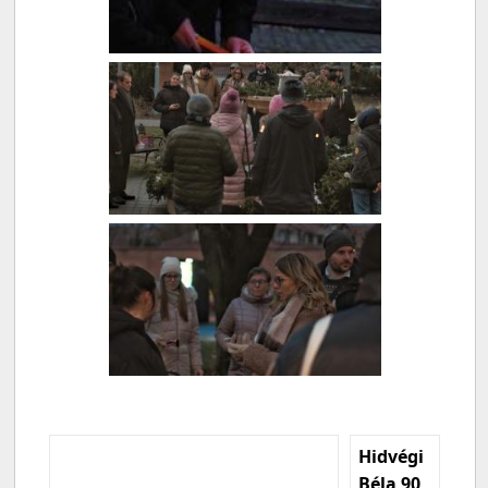
Hidvégi
Béla 90