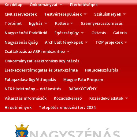
Kezdőlap
Önkormányzat
Elérhetőségek
Civil szervezetek
Testvértelepülések
Szálláshelyek
Történet
Egyház
Kultúra
Szennyvízcsatornázás
Nagyszénási Parkfürdő
Egészségügy
Oktatás
Galéria
Nagyszénás újság
Archivált fényképek
TOP projektek
Csatlakozás az ASP rendszerhez
Önkormányzati elektronikus ügyintézés
Életkezdési támogatás és Start-számla
Hulladékszállítás
Falugazdász ügyfélfogadás
Magyar Falu Program
NFK hirdetmény – értékesítés
BABAKÖTVÉNY
Választási információk
Közadatkereső
Közérdekű adatok
Hirdetmények
Településrendezési terv 2024