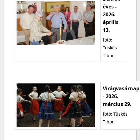
éves -
2026.
április
13.
fotó:
Tüskés
Tibor
Virágvasárnap
- 2026.
március 29.
fotó: Tüskés
Tibor