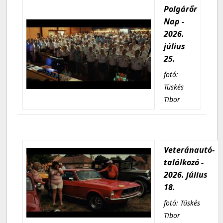
Polgárőr
Nap -
2026.
július
25.
fotó:
Tüskés
Tibor
Veteránautó-
találkozó -
2026. július
18.
fotó: Tüskés
Tibor