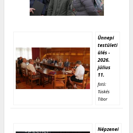
Ünnepi
testületi
ülés -
2026.
július
11.
fotó:
Tüskés
Tibor
Népzenei