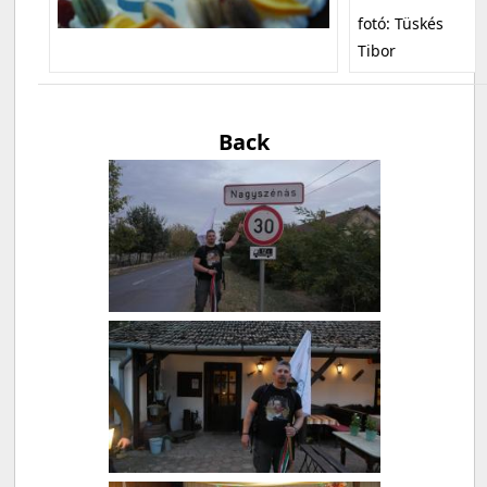
fotó: Tüskés
Tibor
Back