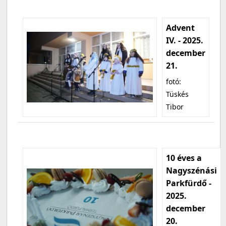
Advent
IV. - 2025.
december
21.
fotó:
Tüskés
Tibor
10 éves a
Nagyszénási
Parkfürdő -
2025.
december
20.