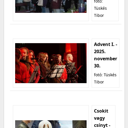
fotó:
Tüskés
Tibor
Advent I. -
2025.
november
30.
fotó: Tüskés
Tibor
Csokit
vagy
csínyt -