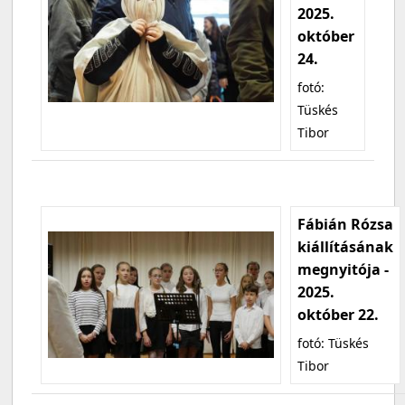
2025.
október
24.
fotó:
Tüskés
Tibor
Fábián Rózsa
kiállításának
megnyitója -
2025.
október 22.
fotó: Tüskés
Tibor