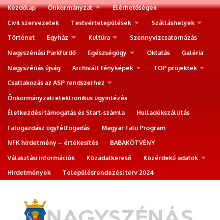
Kezdőlap
Önkormányzat
Elérhetőségek
Civil szervezetek
Testvértelepülések
Szálláshelyek
Történet
Egyház
Kultúra
Szennyvízcsatornázás
Nagyszénási Parkfürdő
Egészségügy
Oktatás
Galéria
Nagyszénás újság
Archivált fényképek
TOP projektek
Csatlakozás az ASP rendszerhez
Önkormányzati elektronikus ügyintézés
Életkezdési támogatás és Start-számla
Hulladékszállítás
Falugazdász ügyfélfogadás
Magyar Falu Program
NFK hirdetmény – értékesítés
BABAKÖTVÉNY
Választási információk
Közadatkereső
Közérdekű adatok
Hirdetmények
Településrendezési terv 2024