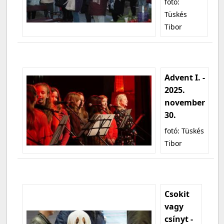
fotó:
Tüskés
Tibor
Advent I. -
2025.
november
30.
fotó: Tüskés
Tibor
Csokit
vagy
csínyt -