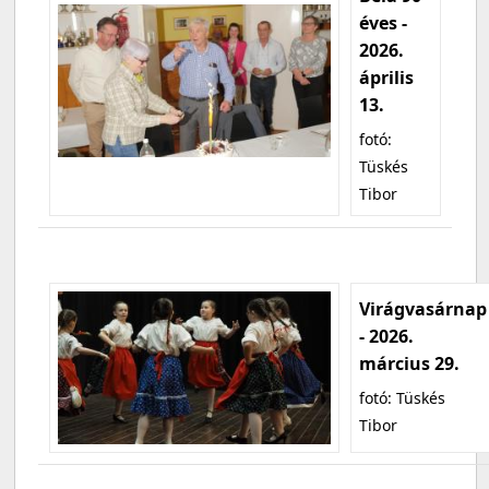
éves -
2026.
április
13.
fotó:
Tüskés
Tibor
Virágvasárnap
- 2026.
március 29.
fotó: Tüskés
Tibor