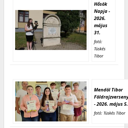
Hősök
Napja -
2026.
május
31.
fotó:
Tüskés
Tibor
Mendöl Tibor
Földrajzversen
- 2026. május 5
fotó: Tüskés Tibor