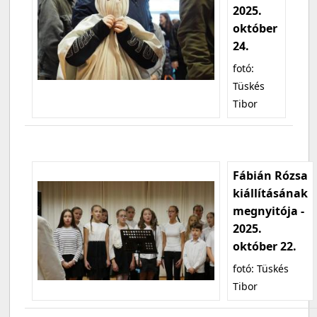
2025.
október
24.
fotó:
Tüskés
Tibor
Fábián Rózsa
kiállításának
megnyitója -
2025.
október 22.
fotó: Tüskés
Tibor