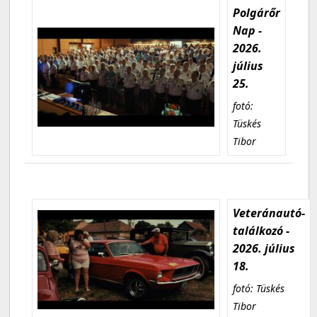
Polgárőr
Nap -
2026.
július
25.
fotó:
Tüskés
Tibor
Veteránautó-
találkozó -
2026. július
18.
fotó: Tüskés
Tibor