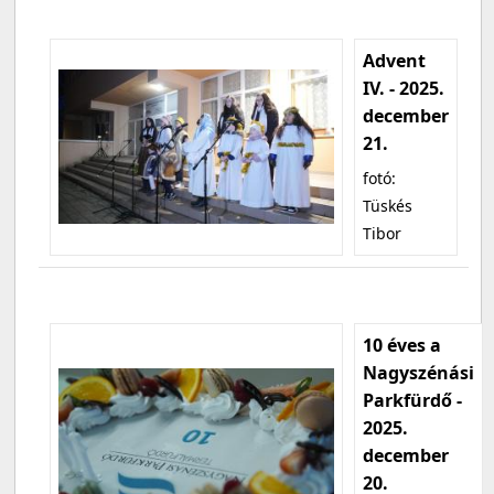
Advent
IV. - 2025.
december
21.
fotó:
Tüskés
Tibor
10 éves a
Nagyszénási
Parkfürdő -
2025.
december
20.