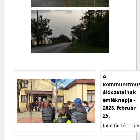
A
kommunizmu
áldozatainak
emléknapja -
2026. február
25.
fotó: Tüskés Tibor