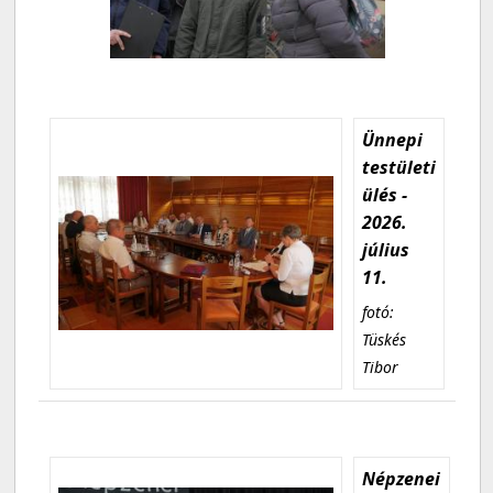
Ünnepi
testületi
ülés -
2026.
július
11.
fotó:
Tüskés
Tibor
Népzenei