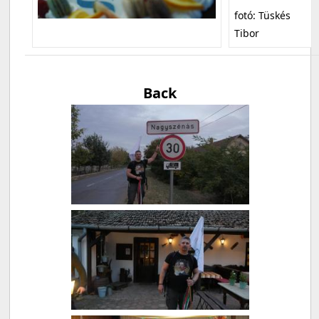
fotó: Tüskés
Tibor
Back