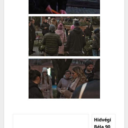
Hidvégi
Béla 90