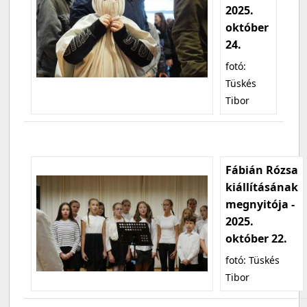
2025.
október
24.
fotó:
Tüskés
Tibor
Fábián Rózsa
kiállításának
megnyitója -
2025.
október 22.
fotó: Tüskés
Tibor