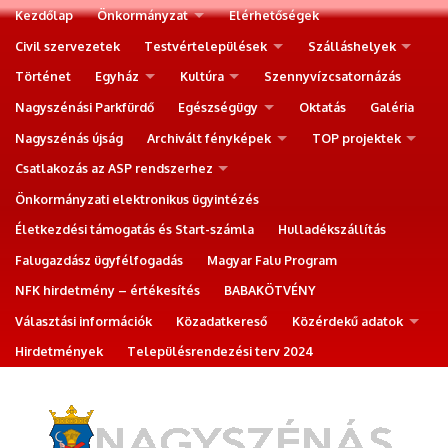
Kezdőlap
Önkormányzat
Elérhetőségek
Civil szervezetek
Testvértelepülések
Szálláshelyek
Történet
Egyház
Kultúra
Szennyvízcsatornázás
Nagyszénási Parkfürdő
Egészségügy
Oktatás
Galéria
Nagyszénás újság
Archivált fényképek
TOP projektek
Csatlakozás az ASP rendszerhez
Önkormányzati elektronikus ügyintézés
Életkezdési támogatás és Start-számla
Hulladékszállítás
Falugazdász ügyfélfogadás
Magyar Falu Program
NFK hirdetmény – értékesítés
BABAKÖTVÉNY
Választási információk
Közadatkereső
Közérdekű adatok
Hirdetmények
Településrendezési terv 2024