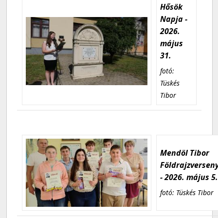
Hősök
Napja -
2026.
május
31.
fotó:
Tüskés
Tibor
Mendöl Tibor
Földrajzversen
- 2026. május 5
fotó: Tüskés Tibor