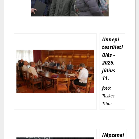
Ünnepi
testületi
ülés -
2026.
július
11.
fotó:
Tüskés
Tibor
Népzenei