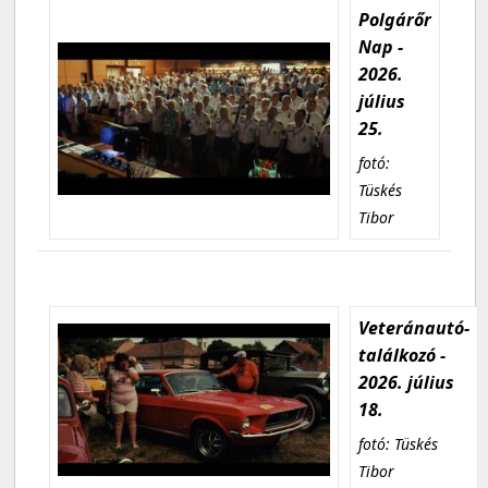
Polgárőr
Nap -
2026.
július
25.
fotó:
Tüskés
Tibor
Veteránautó-
találkozó -
2026. július
18.
fotó: Tüskés
Tibor