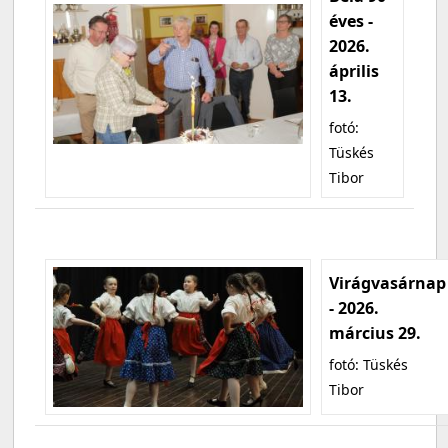
éves -
2026.
április
13.
fotó:
Tüskés
Tibor
Virágvasárnap
- 2026.
március 29.
fotó: Tüskés
Tibor