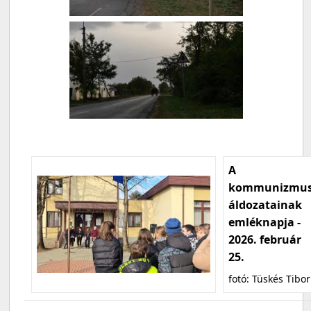
A
kommunizmu
áldozatainak
emléknapja -
2026. február
25.
fotó: Tüskés Tibor