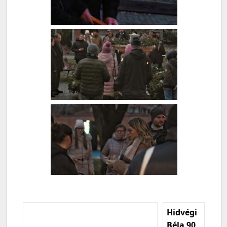
Hidvégi
Béla 90