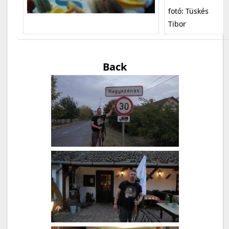
fotó: Tüskés
Tibor
Back