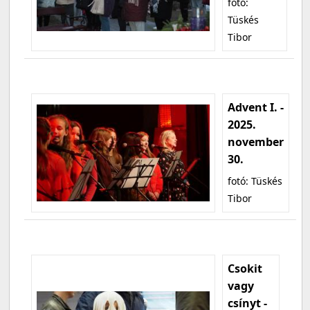
fotó:
Tüskés
Tibor
Advent I. -
2025.
november
30.
fotó: Tüskés
Tibor
Csokit
vagy
csínyt -