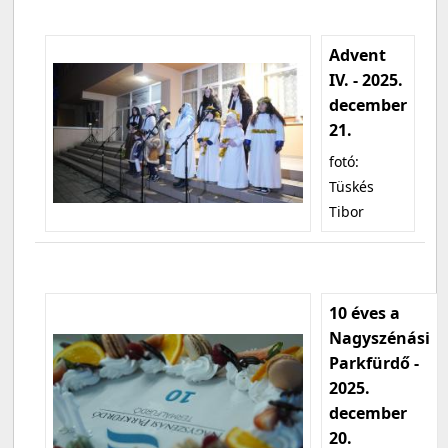
Advent
IV. - 2025.
december
21.
fotó:
Tüskés
Tibor
10 éves a
Nagyszénási
Parkfürdő -
2025.
december
20.