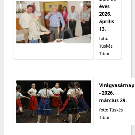
éves -
2026.
április
13.
fotó:
Tüskés
Tibor
Virágvasárnap
- 2026.
március 29.
fotó: Tüskés
Tibor