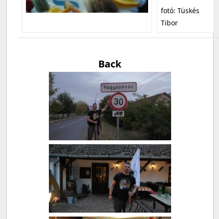
fotó: Tüskés
Tibor
Back