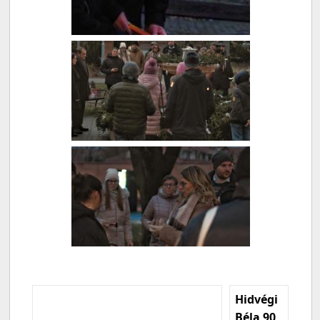
Hidvégi
Béla 90