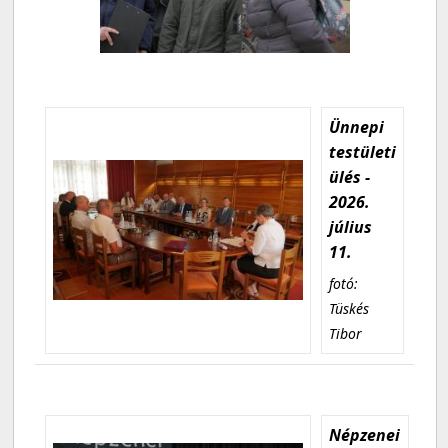
Ünnepi
testületi
ülés -
2026.
július
11.
fotó:
Tüskés
Tibor
Népzenei