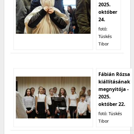
2025.
október
24.
fotó:
Tüskés
Tibor
Fábián Rózsa
kiállításának
megnyitója -
2025.
október 22.
fotó: Tüskés
Tibor