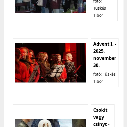
fotó:
Tüskés
Tibor
Advent I. -
2025.
november
30.
fotó: Tüskés
Tibor
Csokit
vagy
csínyt -