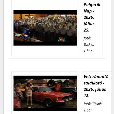
Polgárőr
Nap -
2026.
július
25.
fotó:
Tüskés
Tibor
Veteránautó-
találkozó -
2026. július
18.
fotó: Tüskés
Tibor