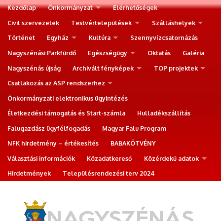
Kezdőlap
Önkormányzat
Elérhetőségek
Civil szervezetek
Testvértelepülések
Szálláshelyek
Történet
Egyház
Kultúra
Szennyvízcsatornázás
Nagyszénási Parkfürdő
Egészségügy
Oktatás
Galéria
Nagyszénás újság
Archivált fényképek
TOP projektek
Csatlakozás az ASP rendszerhez
Önkormányzati elektronikus ügyintézés
Életkezdési támogatás és Start-számla
Hulladékszállítás
Falugazdász ügyfélfogadás
Magyar Falu Program
NFK hirdetmény – értékesítés
BABAKÖTVÉNY
Választási információk
Közadatkereső
Közérdekű adatok
Hirdetmények
Településrendezési terv 2024