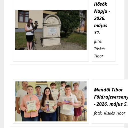
Hősök
Napja -
2026.
május
31.
fotó:
Tüskés
Tibor
Mendöl Tibor
Földrajzversen
- 2026. május 5
fotó: Tüskés Tibor