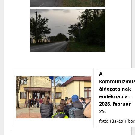
A
kommunizmu
áldozatainak
emléknapja -
2026. február
25.
fotó: Tüskés Tibor