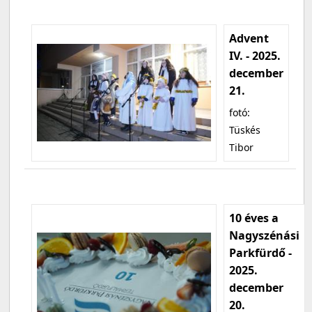
Advent
IV. - 2025.
december
21.
fotó:
Tüskés
Tibor
10 éves a
Nagyszénási
Parkfürdő -
2025.
december
20.