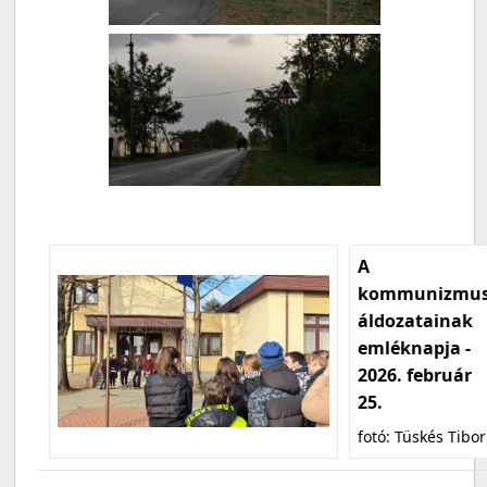
A
kommunizmu
áldozatainak
emléknapja -
2026. február
25.
fotó: Tüskés Tibor