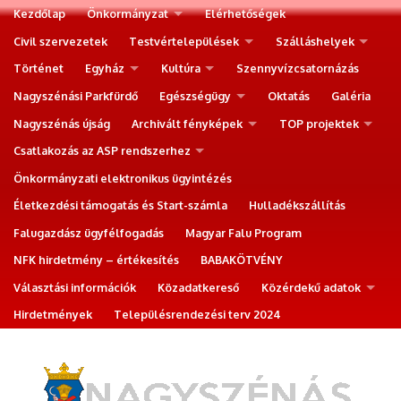
Kezdőlap
Önkormányzat
Elérhetőségek
Civil szervezetek
Testvértelepülések
Szálláshelyek
Történet
Egyház
Kultúra
Szennyvízcsatornázás
Nagyszénási Parkfürdő
Egészségügy
Oktatás
Galéria
Nagyszénás újság
Archivált fényképek
TOP projektek
Csatlakozás az ASP rendszerhez
Önkormányzati elektronikus ügyintézés
Életkezdési támogatás és Start-számla
Hulladékszállítás
Falugazdász ügyfélfogadás
Magyar Falu Program
NFK hirdetmény – értékesítés
BABAKÖTVÉNY
Választási információk
Közadatkereső
Közérdekű adatok
Hirdetmények
Településrendezési terv 2024