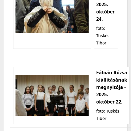
2025.
október
24.
fotó:
Tüskés
Tibor
Fábián Rózsa
kiállításának
megnyitója -
2025.
október 22.
fotó: Tüskés
Tibor