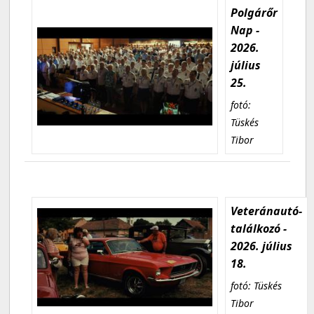
Polgárőr
Nap -
2026.
július
25.
fotó:
Tüskés
Tibor
Veteránautó-
találkozó -
2026. július
18.
fotó: Tüskés
Tibor