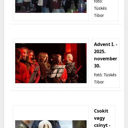
fotó:
Tüskés
Tibor
Advent I. -
2025.
november
30.
fotó: Tüskés
Tibor
Csokit
vagy
csínyt -