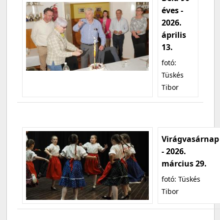
éves -
2026.
április
13.
fotó:
Tüskés
Tibor
Virágvasárnap
- 2026.
március 29.
fotó: Tüskés
Tibor