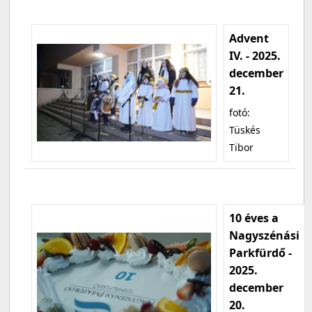
Advent
IV. - 2025.
december
21.
fotó:
Tüskés
Tibor
10 éves a
Nagyszénási
Parkfürdő -
2025.
december
20.