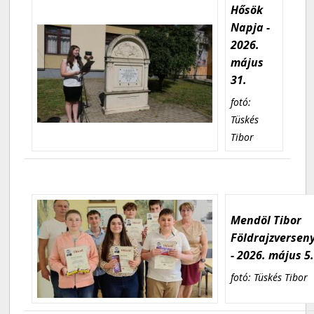
Hősök
Napja -
2026.
május
31.
fotó:
Tüskés
Tibor
Mendöl Tibor
Földrajzversen
- 2026. május 5
fotó: Tüskés Tibor