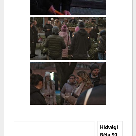
Hidvégi
Béla 90