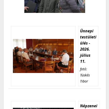
Ünnepi
testületi
ülés -
2026.
július
11.
fotó:
Tüskés
Tibor
Népzenei