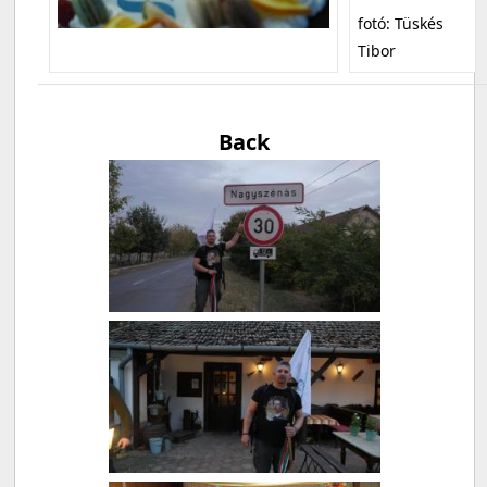
fotó: Tüskés
Tibor
Back