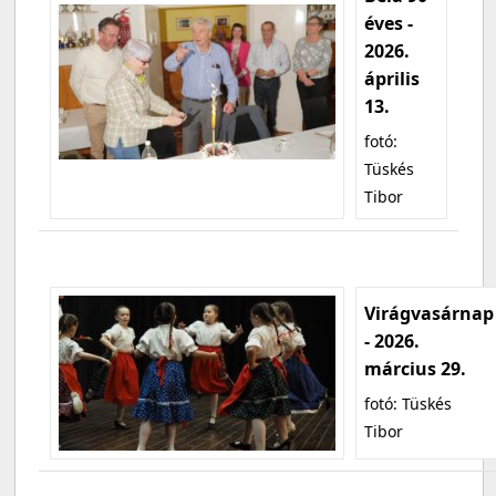
éves -
2026.
április
13.
fotó:
Tüskés
Tibor
Virágvasárnap
- 2026.
március 29.
fotó: Tüskés
Tibor