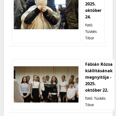
2025.
október
24.
fotó:
Tüskés
Tibor
Fábián Rózsa
kiállításának
megnyitója -
2025.
október 22.
fotó: Tüskés
Tibor