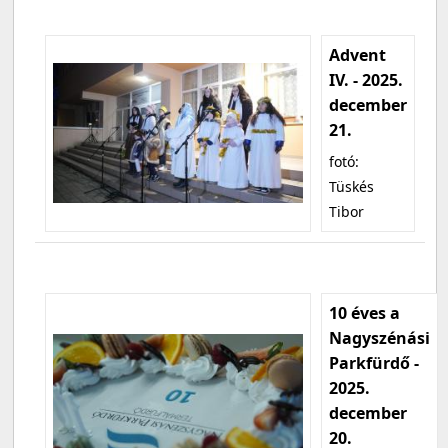
Advent
IV. - 2025.
december
21.
fotó:
Tüskés
Tibor
10 éves a
Nagyszénási
Parkfürdő -
2025.
december
20.