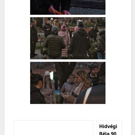
Hidvégi
Béla 90