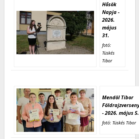
Hősök
Napja -
2026.
május
31.
fotó:
Tüskés
Tibor
Mendöl Tibor
Földrajzversen
- 2026. május 5
fotó: Tüskés Tibor