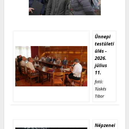
Ünnepi
testületi
ülés -
2026.
július
11.
fotó:
Tüskés
Tibor
Népzenei