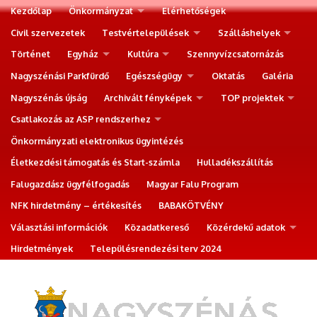
Kezdőlap
Önkormányzat
Elérhetőségek
Civil szervezetek
Testvértelepülések
Szálláshelyek
Történet
Egyház
Kultúra
Szennyvízcsatornázás
Nagyszénási Parkfürdő
Egészségügy
Oktatás
Galéria
Nagyszénás újság
Archivált fényképek
TOP projektek
Csatlakozás az ASP rendszerhez
Önkormányzati elektronikus ügyintézés
Életkezdési támogatás és Start-számla
Hulladékszállítás
Falugazdász ügyfélfogadás
Magyar Falu Program
NFK hirdetmény – értékesítés
BABAKÖTVÉNY
Választási információk
Közadatkereső
Közérdekű adatok
Hirdetmények
Településrendezési terv 2024