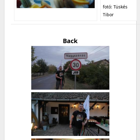
fotó: Tüskés
Tibor
Back