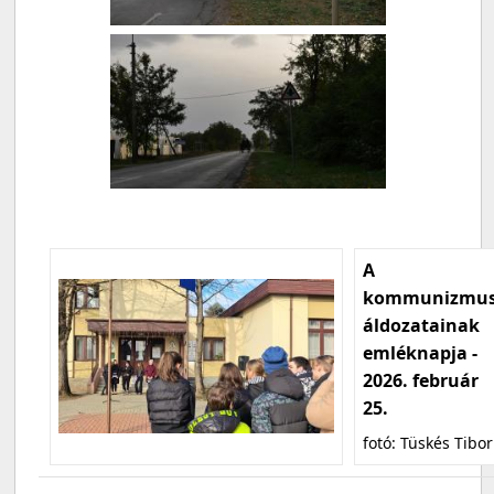
A
kommunizmu
áldozatainak
emléknapja -
2026. február
25.
fotó: Tüskés Tibor