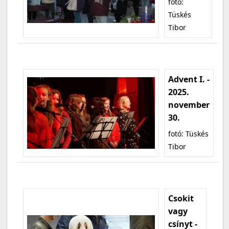
fotó:
Tüskés
Tibor
Advent I. -
2025.
november
30.
fotó: Tüskés
Tibor
Csokit
vagy
csínyt -