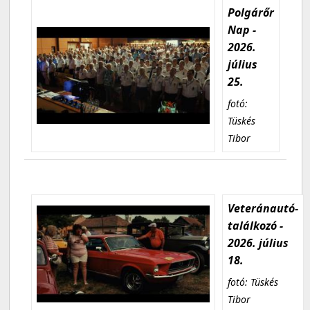
Polgárőr
Nap -
2026.
július
25.
fotó:
Tüskés
Tibor
Veteránautó-
találkozó -
2026. július
18.
fotó: Tüskés
Tibor