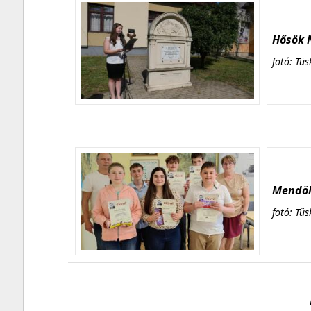
Hősök N
fotó: Tüs
Mendöl 
fotó: Tüs