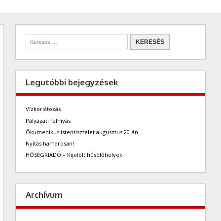
Legutóbbi bejegyzések
Vízkorlátozás
Pályázati felhívás
Ökumenikus istentisztelet augusztus 20-án
Nyitás hamarosan!
HŐSÉGRIADÓ – Kijelölt hűsölőhelyek
Archívum