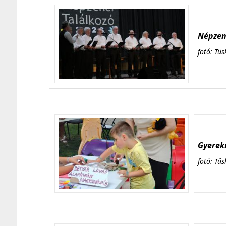
Népzene
fotó: Tüs
Gyerekn
fotó: Tüs