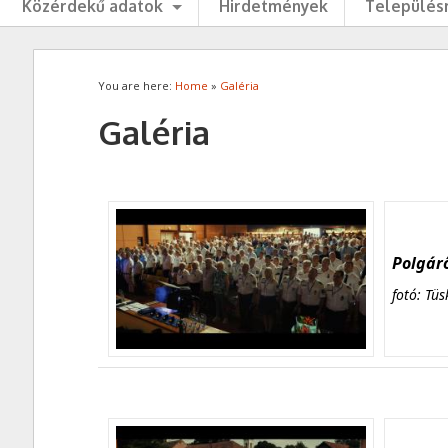
Közérdekű adatok
Hirdetmények
Településr
You are here:
Home
»
Galéria
Galéria
Polgárő
fotó: Tüs