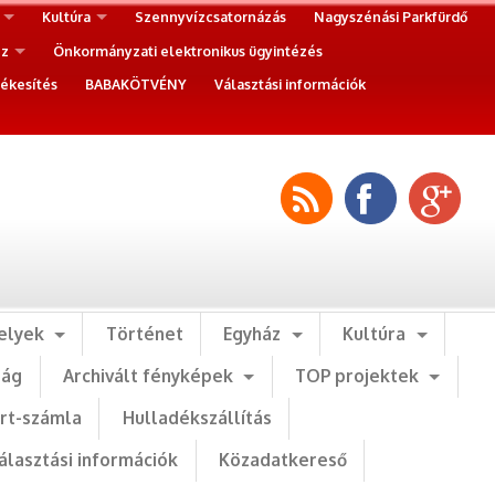
Kultúra
Szennyvízcsatornázás
Nagyszénási Parkfürdő
ez
Önkormányzati elektronikus ügyintézés
ékesítés
BABAKÖTVÉNY
Választási információk
elyek
Történet
Egyház
Kultúra
ság
Archivált fényképek
TOP projektek
art-számla
Hulladékszállítás
álasztási információk
Közadatkereső