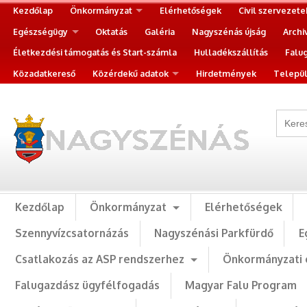
Kezdőlap
Önkormányzat
Elérhetőségek
Civil szervezete
Egészségügy
Oktatás
Galéria
Nagyszénás újság
Archi
Életkezdési támogatás és Start-számla
Hulladékszállítás
Falu
Közadatkereső
Közérdekű adatok
Hirdetmények
Települ
Kezdőlap
Önkormányzat
Elérhetőségek
Szennyvízcsatornázás
Nagyszénási Parkfürdő
E
Csatlakozás az ASP rendszerhez
Önkormányzati 
Falugazdász ügyfélfogadás
Magyar Falu Program