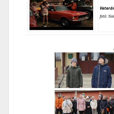
Veterán
fotó: Tüs