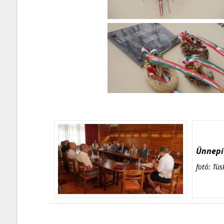
Ünnepi 
fotó: Tüs