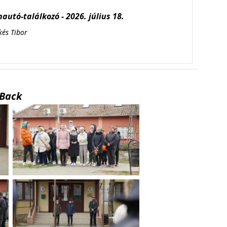
autó-találkozó - 2026. július 18.
kés Tibor
Back