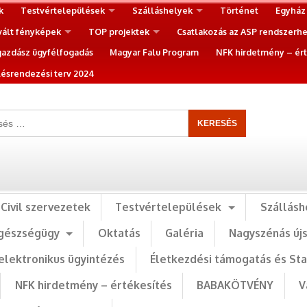
k
Testvértelepülések
Szálláshelyek
Történet
Egyház
vált fényképek
TOP projektek
Csatlakozás az ASP rendszerh
gazdász ügyfélfogadás
Magyar Falu Program
NFK hirdetmény – ért
ésrendezési terv 2024
Civil szervezetek
Testvértelepülések
Szállásh
gészségügy
Oktatás
Galéria
Nagyszénás új
elektronikus ügyintézés
Életkezdési támogatás és St
NFK hirdetmény – értékesítés
BABAKÖTVÉNY
V