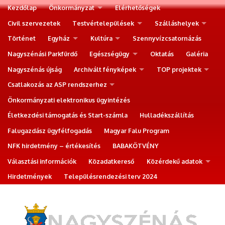
Kezdőlap
Önkormányzat
Elérhetőségek
Civil szervezetek
Testvértelepülések
Szálláshelyek
Történet
Egyház
Kultúra
Szennyvízcsatornázás
Nagyszénási Parkfürdő
Egészségügy
Oktatás
Galéria
Nagyszénás újság
Archivált fényképek
TOP projektek
Csatlakozás az ASP rendszerhez
Önkormányzati elektronikus ügyintézés
Életkezdési támogatás és Start-számla
Hulladékszállítás
Falugazdász ügyfélfogadás
Magyar Falu Program
NFK hirdetmény – értékesítés
BABAKÖTVÉNY
Választási információk
Közadatkereső
Közérdekű adatok
Hirdetmények
Településrendezési terv 2024