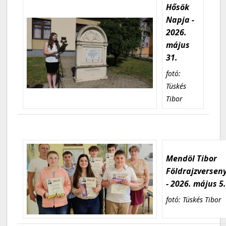
Hősök
Napja -
2026.
május
31.
fotó:
Tüskés
Tibor
Mendöl Tibor
Földrajzversen
- 2026. május 5
fotó: Tüskés Tibor