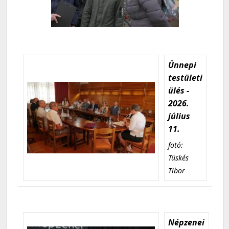
Ünnepi
testületi
ülés -
2026.
július
11.
fotó:
Tüskés
Tibor
Népzenei