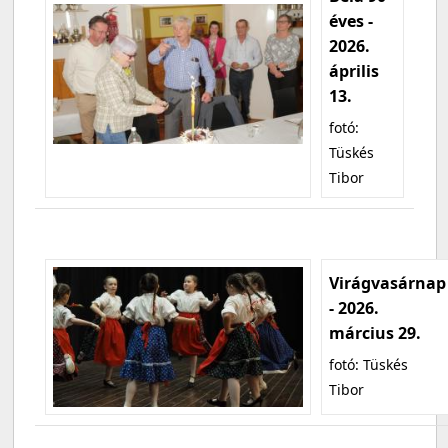
éves -
2026.
április
13.
fotó:
Tüskés
Tibor
Virágvasárnap
- 2026.
március 29.
fotó: Tüskés
Tibor