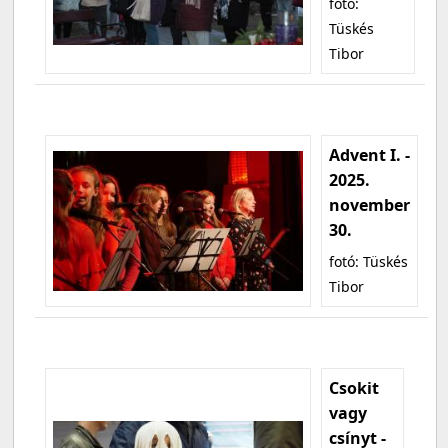
fotó:
Tüskés
Tibor
Advent I. -
2025.
november
30.
fotó: Tüskés
Tibor
Csokit
vagy
csínyt -