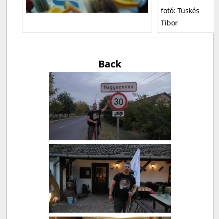
fotó: Tüskés
Tibor
Back