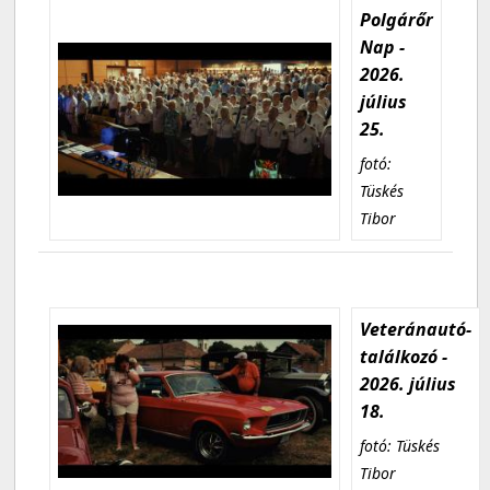
Polgárőr
Nap -
2026.
július
25.
fotó:
Tüskés
Tibor
Veteránautó-
találkozó -
2026. július
18.
fotó: Tüskés
Tibor