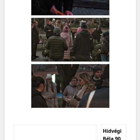
Hidvégi
Béla 90