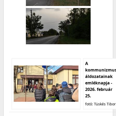
A
kommunizmu
áldozatainak
emléknapja -
2026. február
25.
fotó: Tüskés Tibor