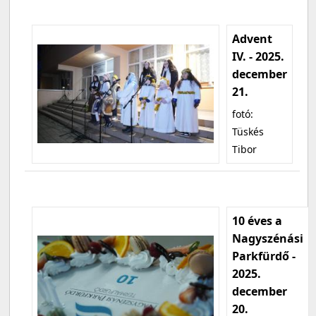
Advent
IV. - 2025.
december
21.
fotó:
Tüskés
Tibor
10 éves a
Nagyszénási
Parkfürdő -
2025.
december
20.