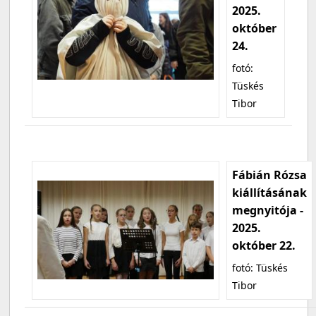
2025.
október
24.
fotó:
Tüskés
Tibor
Fábián Rózsa
kiállításának
megnyitója -
2025.
október 22.
fotó: Tüskés
Tibor