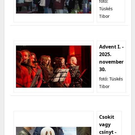
fotó:
Tüskés
Tibor
Advent I. -
2025.
november
30.
fotó: Tüskés
Tibor
Csokit
vagy
csínyt -