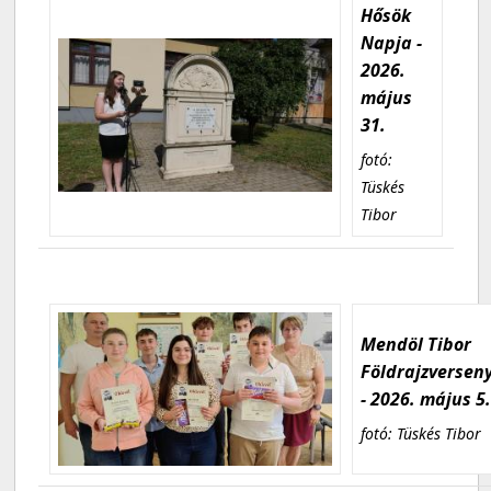
Hősök
Napja -
2026.
május
31.
fotó:
Tüskés
Tibor
Mendöl Tibor
Földrajzversen
- 2026. május 5
fotó: Tüskés Tibor