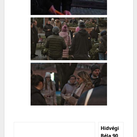
Hidvégi
Béla 90