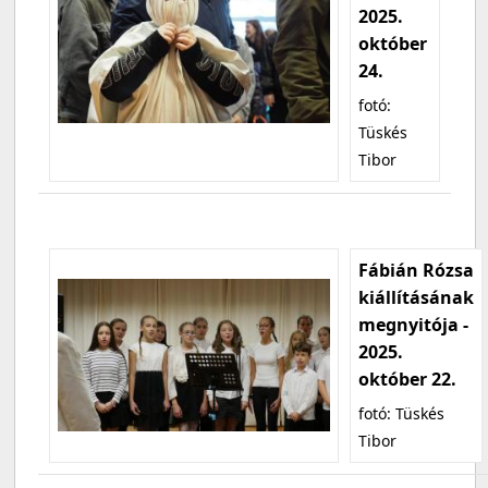
2025.
október
24.
fotó:
Tüskés
Tibor
Fábián Rózsa
kiállításának
megnyitója -
2025.
október 22.
fotó: Tüskés
Tibor