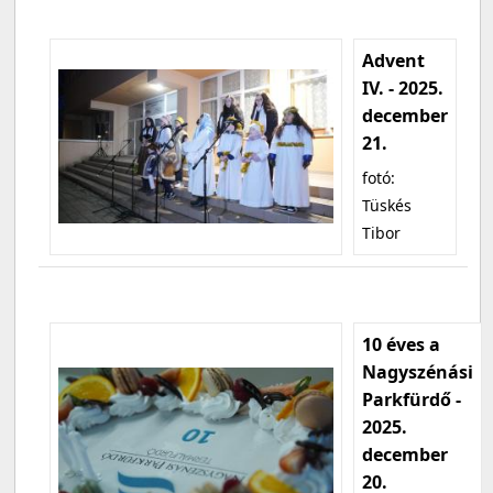
Advent
IV. - 2025.
december
21.
fotó:
Tüskés
Tibor
10 éves a
Nagyszénási
Parkfürdő -
2025.
december
20.