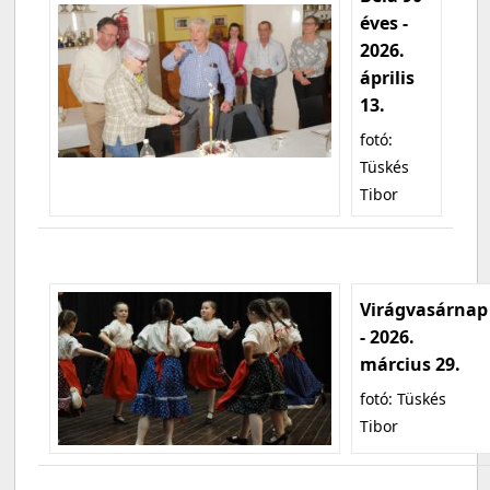
éves -
2026.
április
13.
fotó:
Tüskés
Tibor
Virágvasárnap
- 2026.
március 29.
fotó: Tüskés
Tibor