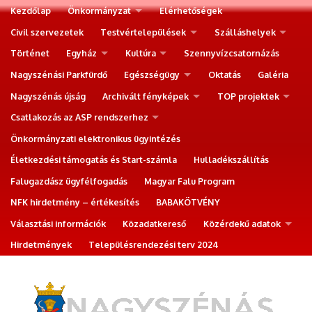
Kezdőlap
Önkormányzat
Elérhetőségek
Civil szervezetek
Testvértelepülések
Szálláshelyek
Történet
Egyház
Kultúra
Szennyvízcsatornázás
Nagyszénási Parkfürdő
Egészségügy
Oktatás
Galéria
Nagyszénás újság
Archivált fényképek
TOP projektek
Csatlakozás az ASP rendszerhez
Önkormányzati elektronikus ügyintézés
Életkezdési támogatás és Start-számla
Hulladékszállítás
Falugazdász ügyfélfogadás
Magyar Falu Program
NFK hirdetmény – értékesítés
BABAKÖTVÉNY
Választási információk
Közadatkereső
Közérdekű adatok
Hirdetmények
Településrendezési terv 2024