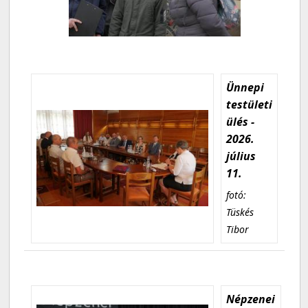
Ünnepi
testületi
ülés -
2026.
július
11.
fotó:
Tüskés
Tibor
Népzenei