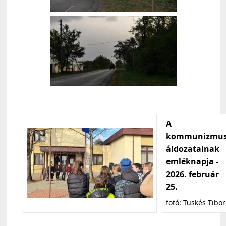
A
kommunizmu
áldozatainak
emléknapja -
2026. február
25.
fotó: Tüskés Tibor