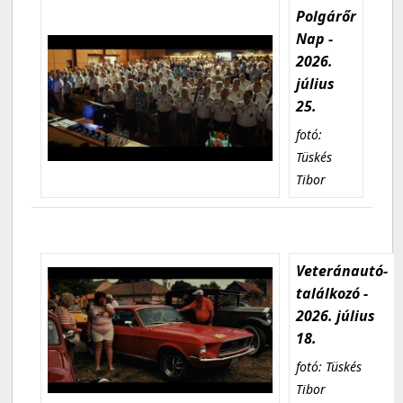
Polgárőr
Nap -
2026.
július
25.
fotó:
Tüskés
Tibor
Veteránautó-
találkozó -
2026. július
18.
fotó: Tüskés
Tibor