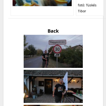
fotó: Tüskés
Tibor
Back