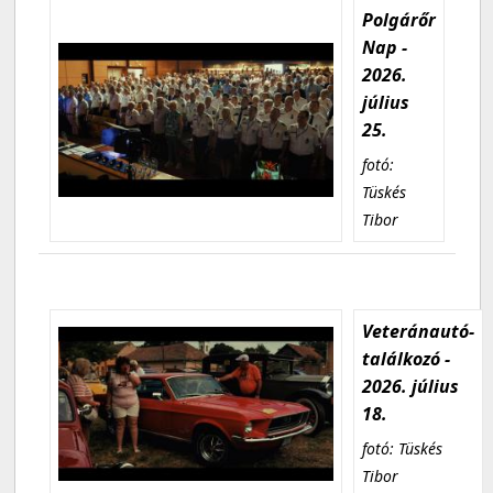
Polgárőr
Nap -
2026.
július
25.
fotó:
Tüskés
Tibor
Veteránautó-
találkozó -
2026. július
18.
fotó: Tüskés
Tibor