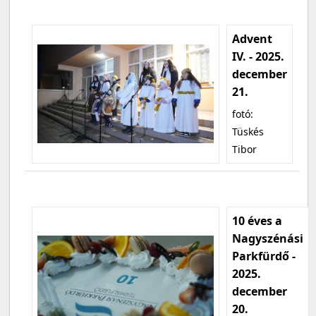
Advent
IV. - 2025.
december
21.
fotó:
Tüskés
Tibor
10 éves a
Nagyszénási
Parkfürdő -
2025.
december
20.