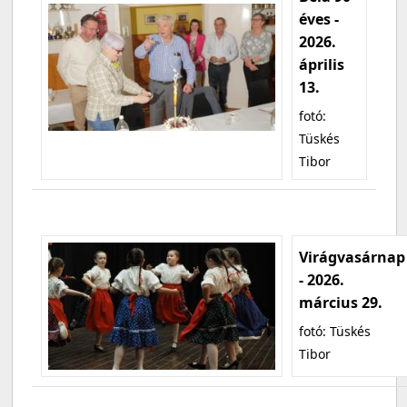
éves -
2026.
április
13.
fotó:
Tüskés
Tibor
Virágvasárnap
- 2026.
március 29.
fotó: Tüskés
Tibor