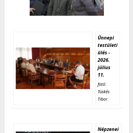
Ünnepi
testületi
ülés -
2026.
július
11.
fotó:
Tüskés
Tibor
Népzenei