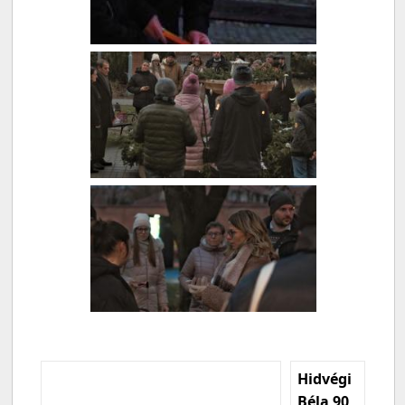
Hidvégi
Béla 90