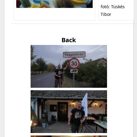
fotó: Tüskés
Tibor
Back