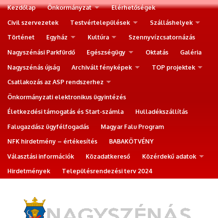
Kezdőlap
Önkormányzat
Elérhetőségek
Civil szervezetek
Testvértelepülések
Szálláshelyek
Történet
Egyház
Kultúra
Szennyvízcsatornázás
Nagyszénási Parkfürdő
Egészségügy
Oktatás
Galéria
Nagyszénás újság
Archivált fényképek
TOP projektek
Csatlakozás az ASP rendszerhez
Önkormányzati elektronikus ügyintézés
Életkezdési támogatás és Start-számla
Hulladékszállítás
Falugazdász ügyfélfogadás
Magyar Falu Program
NFK hirdetmény – értékesítés
BABAKÖTVÉNY
Választási információk
Közadatkereső
Közérdekű adatok
Hirdetmények
Településrendezési terv 2024