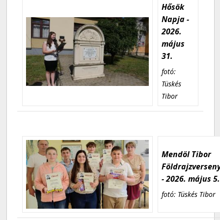
Hősök
Napja -
2026.
május
31.
fotó:
Tüskés
Tibor
Mendöl Tibor
Földrajzversen
- 2026. május 5
fotó: Tüskés Tibor