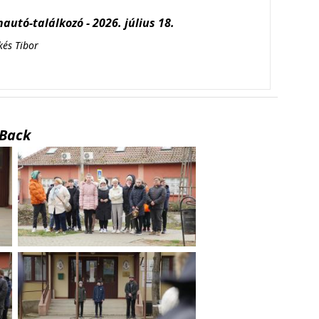
autó-találkozó - 2026. július 18.
kés Tibor
Back