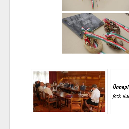
Ünnepi 
fotó: Tüs