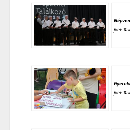
Népzene
fotó: Tüs
Gyerekn
fotó: Tüs