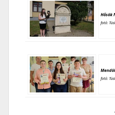
Hősök N
fotó: Tüs
Mendöl 
fotó: Tüs