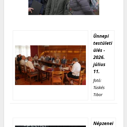
Ünnepi
testületi
ülés -
2026.
július
11.
fotó:
Tüskés
Tibor
Népzenei