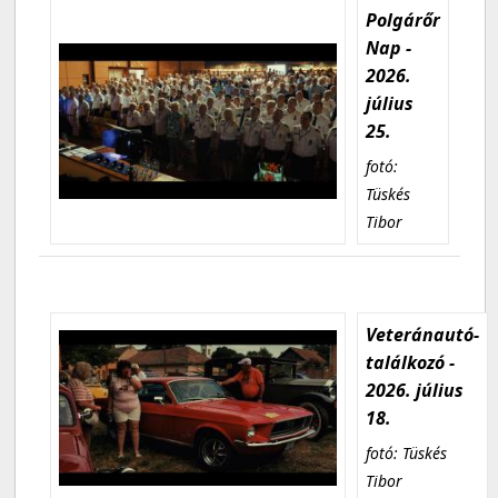
Polgárőr
Nap -
2026.
július
25.
fotó:
Tüskés
Tibor
Veteránautó-
találkozó -
2026. július
18.
fotó: Tüskés
Tibor