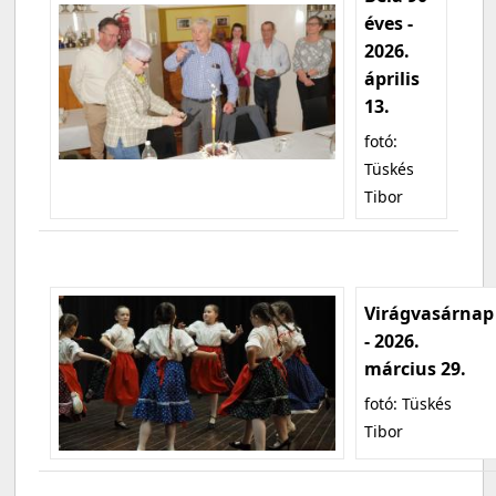
éves -
2026.
április
13.
fotó:
Tüskés
Tibor
Virágvasárnap
- 2026.
március 29.
fotó: Tüskés
Tibor