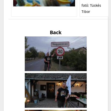
fotó: Tüskés
Tibor
Back