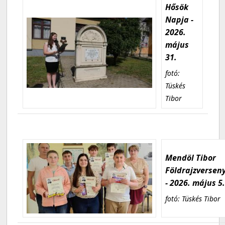
Hősök
Napja -
2026.
május
31.
fotó:
Tüskés
Tibor
Mendöl Tibor
Földrajzversen
- 2026. május 5
fotó: Tüskés Tibor