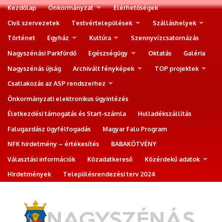
Kezdőlap
Önkormányzat
Elérhetőségek
Civil szervezetek
Testvértelepülések
Szálláshelyek
Történet
Egyház
Kultúra
Szennyvízcsatornázás
Nagyszénási Parkfürdő
Egészségügy
Oktatás
Galéria
Nagyszénás újság
Archivált fényképek
TOP projektek
Csatlakozás az ASP rendszerhez
Önkormányzati elektronikus ügyintézés
Életkezdési támogatás és Start-számla
Hulladékszállítás
Falugazdász ügyfélfogadás
Magyar Falu Program
NFK hirdetmény – értékesítés
BABAKÖTVÉNY
Választási információk
Közadatkereső
Közérdekű adatok
Hirdetmények
Településrendezési terv 2024