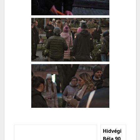
Hidvégi
Béla 90