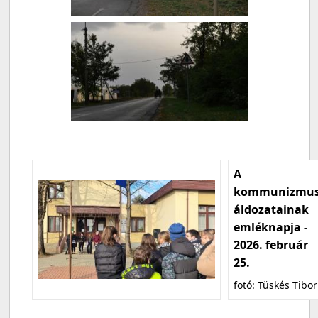
A
kommunizmu
áldozatainak
emléknapja -
2026. február
25.
fotó: Tüskés Tibor