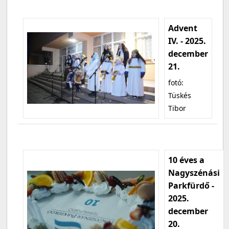
Advent
IV. - 2025.
december
21.
fotó:
Tüskés
Tibor
10 éves a
Nagyszénási
Parkfürdő -
2025.
december
20.