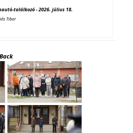
autó-találkozó - 2026. július 18.
kés Tibor
Back