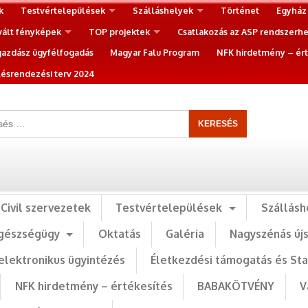
k
Testvértelepülések
Szálláshelyek
Történet
Egyház
vált fényképek
TOP projektek
Csatlakozás az ASP rendszerh
gazdász ügyfélfogadás
Magyar Falu Program
NFK hirdetmény – ért
ésrendezési terv 2024
Civil szervezetek
Testvértelepülések
Szállásh
gészségügy
Oktatás
Galéria
Nagyszénás új
elektronikus ügyintézés
Életkezdési támogatás és St
NFK hirdetmény – értékesítés
BABAKÖTVÉNY
V