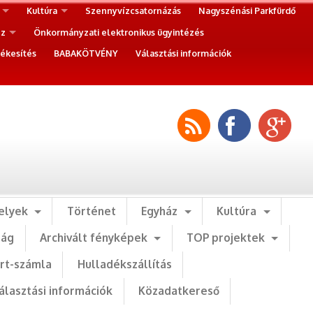
Kultúra
Szennyvízcsatornázás
Nagyszénási Parkfürdő
ez
Önkormányzati elektronikus ügyintézés
ékesítés
BABAKÖTVÉNY
Választási információk
elyek
Történet
Egyház
Kultúra
ság
Archivált fényképek
TOP projektek
art-számla
Hulladékszállítás
álasztási információk
Közadatkereső