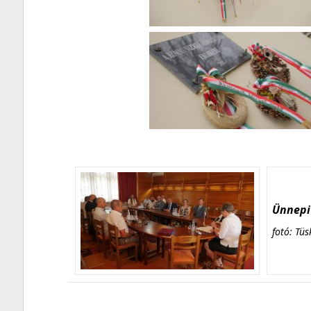
Ünnepi 
fotó: Tüs