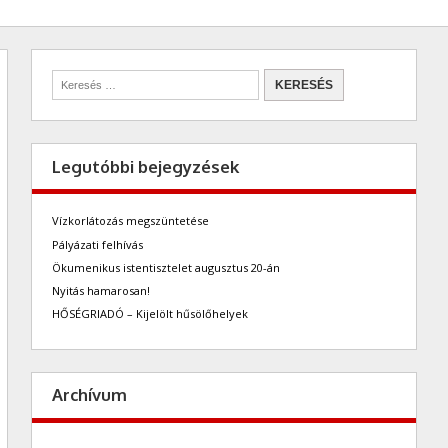
Legutóbbi bejegyzések
Vízkorlátozás megszüntetése
Pályázati felhívás
Ökumenikus istentisztelet augusztus 20-án
Nyitás hamarosan!
HŐSÉGRIADÓ – Kijelölt hűsölőhelyek
Archívum