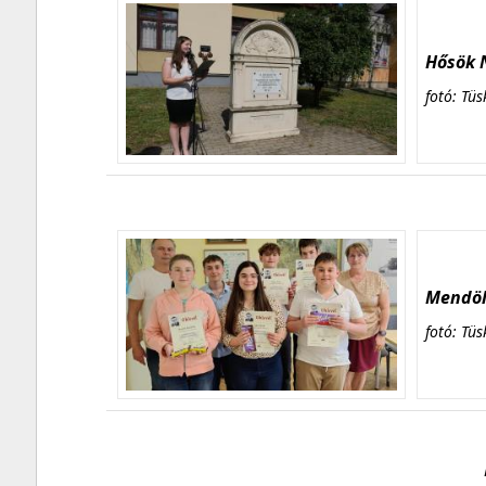
Hősök N
fotó: Tüs
Mendöl 
fotó: Tüs