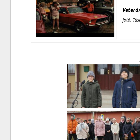
Veterán
fotó: Tüs