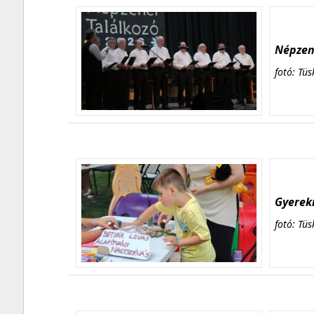
Népzene
fotó: Tüs
Gyerekn
fotó: Tüs