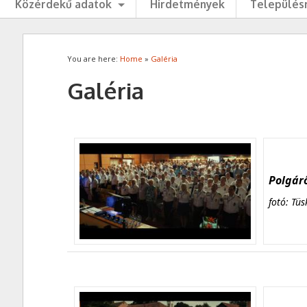
Közérdekű adatok
Hirdetmények
Településr
You are here:
Home
»
Galéria
Galéria
Polgárő
fotó: Tüs