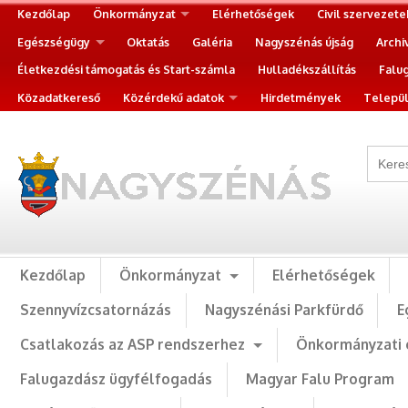
Kezdőlap
Önkormányzat
Elérhetőségek
Civil szervezete
Egészségügy
Oktatás
Galéria
Nagyszénás újság
Archi
Életkezdési támogatás és Start-számla
Hulladékszállítás
Falu
Közadatkereső
Közérdekű adatok
Hirdetmények
Települ
Kezdőlap
Önkormányzat
Elérhetőségek
Szennyvízcsatornázás
Nagyszénási Parkfürdő
E
Csatlakozás az ASP rendszerhez
Önkormányzati 
Falugazdász ügyfélfogadás
Magyar Falu Program