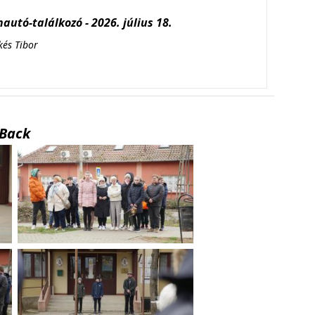
autó-találkozó - 2026. július 18.
kés Tibor
Back