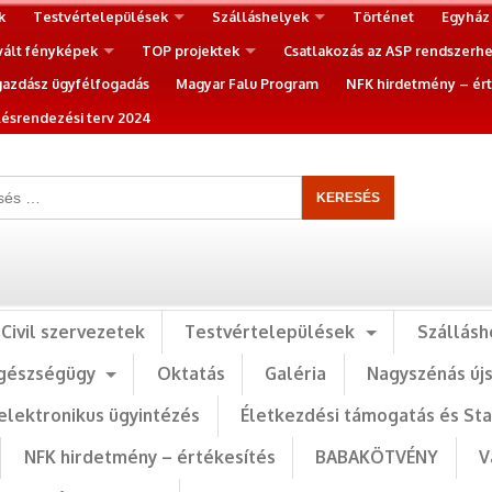
k
Testvértelepülések
Szálláshelyek
Történet
Egyház
vált fényképek
TOP projektek
Csatlakozás az ASP rendszerh
gazdász ügyfélfogadás
Magyar Falu Program
NFK hirdetmény – ért
ésrendezési terv 2024
Civil szervezetek
Testvértelepülések
Szállásh
gészségügy
Oktatás
Galéria
Nagyszénás új
elektronikus ügyintézés
Életkezdési támogatás és St
NFK hirdetmény – értékesítés
BABAKÖTVÉNY
V