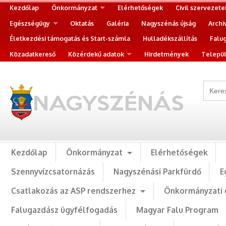
Kezdőlap
Önkormányzat
Elérhetőségek
Civil szervezete
Egészségügy
Oktatás
Galéria
Nagyszénás újság
Archi
Életkezdési támogatás és Start-számla
Hulladékszállítás
Falu
Közadatkereső
Közérdekű adatok
Hirdetmények
Települ
Kezdőlap
Önkormányzat
Elérhetőségek
Szennyvízcsatornázás
Nagyszénási Parkfürdő
E
Csatlakozás az ASP rendszerhez
Önkormányzati 
Falugazdász ügyfélfogadás
Magyar Falu Program