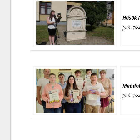
Hősök N
fotó: Tüs
Mendöl 
fotó: Tüs