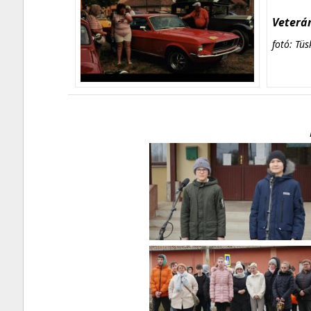
Veterán
fotó: Tüs