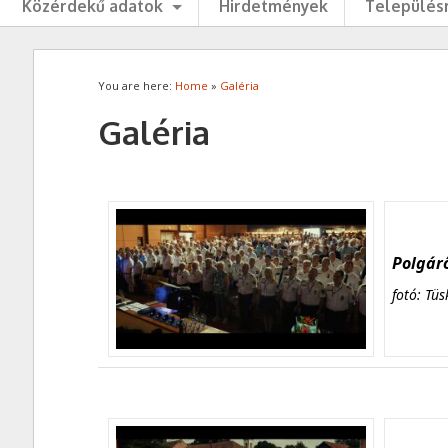
Közérdekű adatok
Hirdetmények
Településr
You are here:
Home
»
Galéria
Galéria
Polgárő
fotó: Tüs