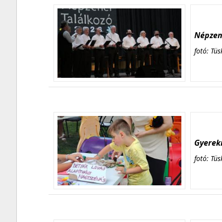
Népzene
fotó: Tüs
Gyerekn
fotó: Tüs