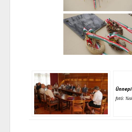
Ünnepi 
fotó: Tüs