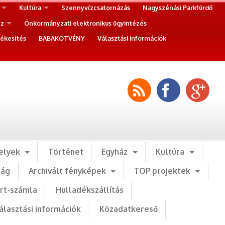
Kultúra
Szennyvízcsatornázás
Nagyszénási Parkfürdő
ez
Önkormányzati elektronikus ügyintézés
ékesítés
BABAKÖTVÉNY
Választási információk
elyek
Történet
Egyház
Kultúra
ság
Archivált fényképek
TOP projektek
art-számla
Hulladékszállítás
álasztási információk
Közadatkereső