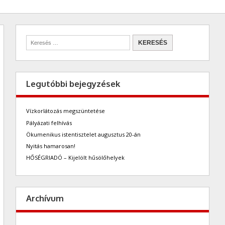
Legutóbbi bejegyzések
Vízkorlátozás megszüntetése
Pályázati felhívás
Ökumenikus istentisztelet augusztus 20-án
Nyitás hamarosan!
HŐSÉGRIADÓ – Kijelölt hűsölőhelyek
Archívum