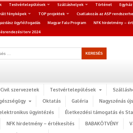
k
Testvértelepülések
Szálláshelyek
Történet
Egyház
vált fényképek
TOP projektek
Csatlakozás az ASP rendszerh
gazdász ügyfélfogadás
Magyar Falu Program
NFK hirdetmény – ért
ésrendezési terv 2024
Civil szervezetek
Testvértelepülések
Szállásh
gészségügy
Oktatás
Galéria
Nagyszénás új
elektronikus ügyintézés
Életkezdési támogatás és St
NFK hirdetmény – értékesítés
BABAKÖTVÉNY
V