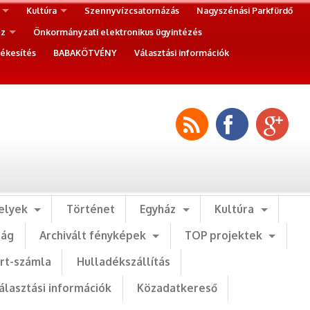
Kultúra
Szennyvízcsatornázás
Nagyszénási Parkfürdő
ez
Önkormányzati elektronikus ügyintézés
ékesítés
BABAKÖTVÉNY
Választási információk
elyek
Történet
Egyház
Kultúra
ság
Archivált fényképek
TOP projektek
art-számla
Hulladékszállítás
álasztási információk
Közadatkereső