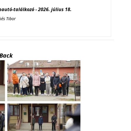
autó-találkozó - 2026. július 18.
kés Tibor
Back