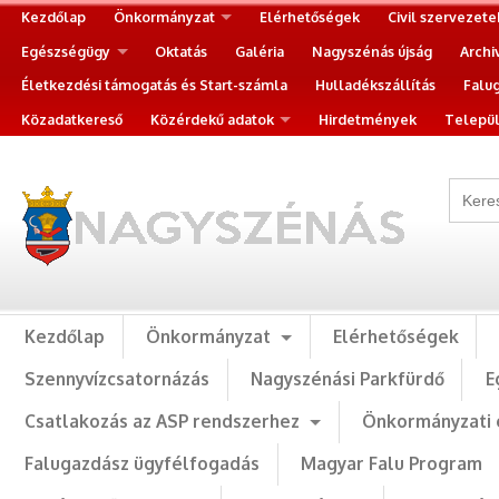
Kezdőlap
Önkormányzat
Elérhetőségek
Civil szervezete
Egészségügy
Oktatás
Galéria
Nagyszénás újság
Archi
Életkezdési támogatás és Start-számla
Hulladékszállítás
Falu
Közadatkereső
Közérdekű adatok
Hirdetmények
Települ
Kezdőlap
Önkormányzat
Elérhetőségek
Szennyvízcsatornázás
Nagyszénási Parkfürdő
E
Csatlakozás az ASP rendszerhez
Önkormányzati 
Falugazdász ügyfélfogadás
Magyar Falu Program