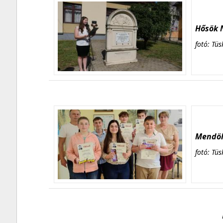
Hősök N
fotó: Tüs
Mendöl 
fotó: Tüs