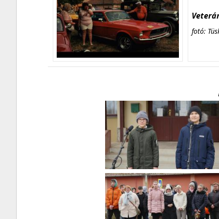
Veterán
fotó: Tüs