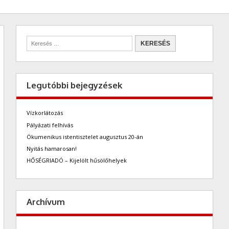
Legutóbbi bejegyzések
Vízkorlátozás
Pályázati felhívás
Ökumenikus istentisztelet augusztus 20-án
Nyitás hamarosan!
HŐSÉGRIADÓ – Kijelölt hűsölőhelyek
Archívum