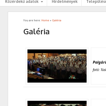
Közérdekű adatok
Hirdetmények
Településr
You are here:
Home
»
Galéria
Galéria
Polgárő
fotó: Tüs