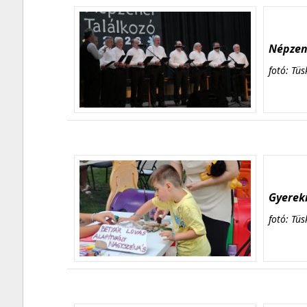
Népzene
fotó: Tüs
Gyerekn
fotó: Tüs