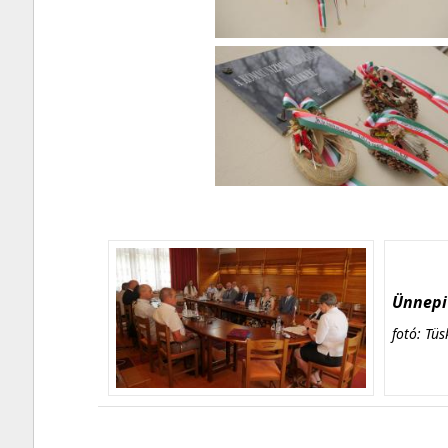
Ünnepi 
fotó: Tüs