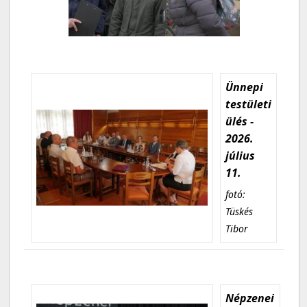
Ünnepi
testületi
ülés -
2026.
július
11.
fotó:
Tüskés
Tibor
Népzenei