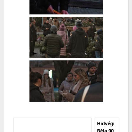
Hidvégi
Béla 90