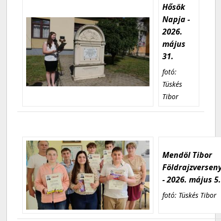
Hősök
Napja -
2026.
május
31.
fotó:
Tüskés
Tibor
Mendöl Tibor
Földrajzversen
- 2026. május 5
fotó: Tüskés Tibor