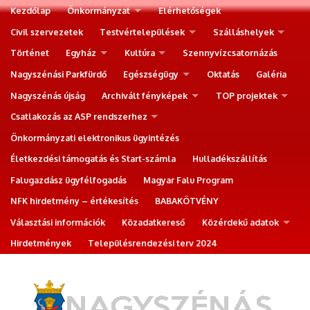
Kezdőlap
Önkormányzat
Elérhetőségek
Civil szervezetek
Testvértelepülések
Szálláshelyek
Történet
Egyház
Kultúra
Szennyvízcsatornázás
Nagyszénási Parkfürdő
Egészségügy
Oktatás
Galéria
Nagyszénás újság
Archivált fényképek
TOP projektek
Csatlakozás az ASP rendszerhez
Önkormányzati elektronikus ügyintézés
Életkezdési támogatás és Start-számla
Hulladékszállítás
Falugazdász ügyfélfogadás
Magyar Falu Program
NFK hirdetmény – értékesítés
BABAKÖTVÉNY
Választási információk
Közadatkereső
Közérdekű adatok
Hirdetmények
Településrendezési terv 2024