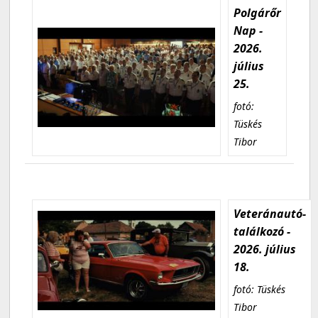
Polgárőr
Nap -
2026.
július
25.
fotó:
Tüskés
Tibor
Veteránautó-
találkozó -
2026. július
18.
fotó: Tüskés
Tibor