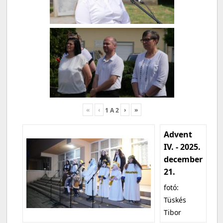
«
‹
›
»
1
A
2
Advent
IV. - 2025.
december
21.
fotó:
Tüskés
Tibor