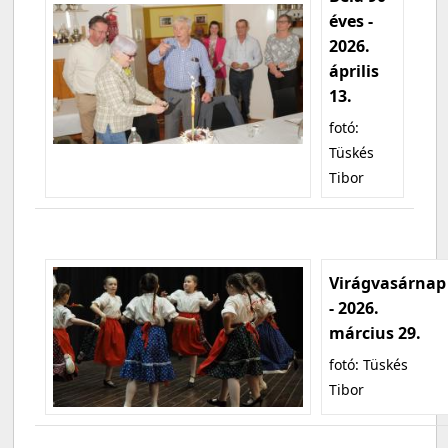
éves -
2026.
április
13.
fotó:
Tüskés
Tibor
Virágvasárnap
- 2026.
március 29.
fotó: Tüskés
Tibor