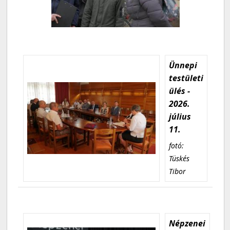
Ünnepi
testületi
ülés -
2026.
július
11.
fotó:
Tüskés
Tibor
Népzenei