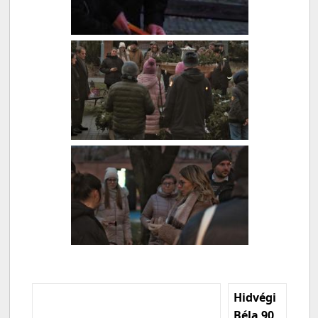
Hidvégi
Béla 90