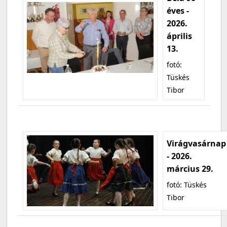
éves -
2026.
április
13.
fotó:
Tüskés
Tibor
Virágvasárnap
- 2026.
március 29.
fotó: Tüskés
Tibor