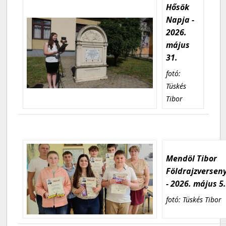
Hősök
Napja -
2026.
május
31.
fotó:
Tüskés
Tibor
Mendöl Tibor
Földrajzversen
- 2026. május 5
fotó: Tüskés Tibor