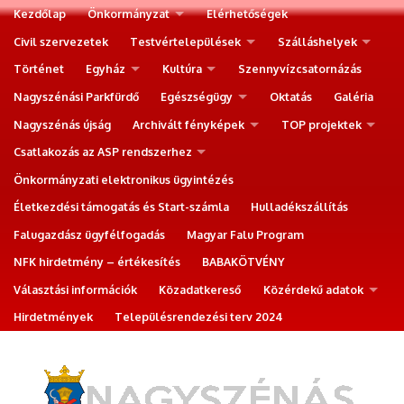
Kezdőlap
Önkormányzat
Elérhetőségek
Civil szervezetek
Testvértelepülések
Szálláshelyek
Történet
Egyház
Kultúra
Szennyvízcsatornázás
Nagyszénási Parkfürdő
Egészségügy
Oktatás
Galéria
Nagyszénás újság
Archivált fényképek
TOP projektek
Csatlakozás az ASP rendszerhez
Önkormányzati elektronikus ügyintézés
Életkezdési támogatás és Start-számla
Hulladékszállítás
Falugazdász ügyfélfogadás
Magyar Falu Program
NFK hirdetmény – értékesítés
BABAKÖTVÉNY
Választási információk
Közadatkereső
Közérdekű adatok
Hirdetmények
Településrendezési terv 2024