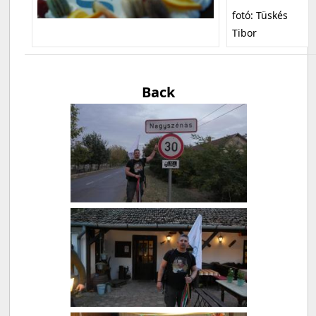
fotó: Tüskés
Tibor
Back