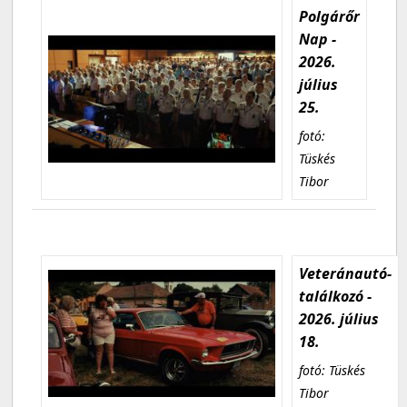
Polgárőr
Nap -
2026.
július
25.
fotó:
Tüskés
Tibor
Veteránautó-
találkozó -
2026. július
18.
fotó: Tüskés
Tibor