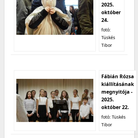
2025.
október
24.
fotó:
Tüskés
Tibor
Fábián Rózsa
kiállításának
megnyitója -
2025.
október 22.
fotó: Tüskés
Tibor