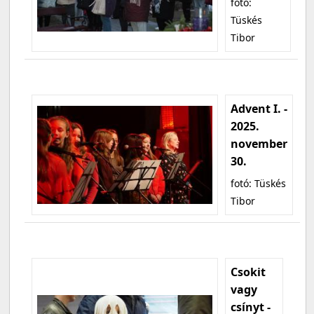
fotó:
Tüskés
Tibor
Advent I. -
2025.
november
30.
fotó: Tüskés
Tibor
Csokit
vagy
csínyt -