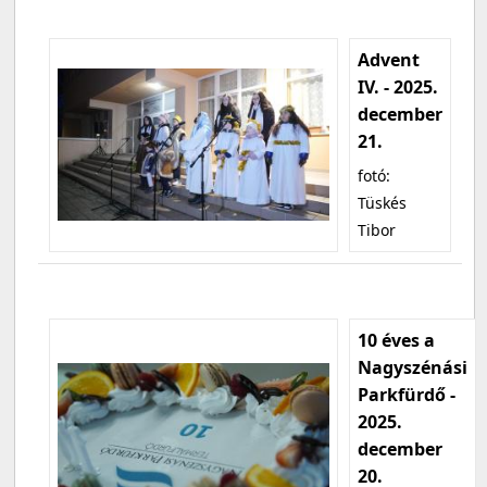
Advent
IV. - 2025.
december
21.
fotó:
Tüskés
Tibor
10 éves a
Nagyszénási
Parkfürdő -
2025.
december
20.