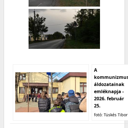
A
kommunizmu
áldozatainak
emléknapja -
2026. február
25.
fotó: Tüskés Tibor