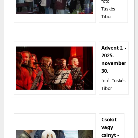
fotó:
Tüskés
Tibor
Advent I. -
2025.
november
30.
fotó: Tüskés
Tibor
Csokit
vagy
csínyt -