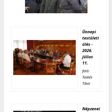
Ünnepi
testületi
ülés -
2026.
július
11.
fotó:
Tüskés
Tibor
Népzenei