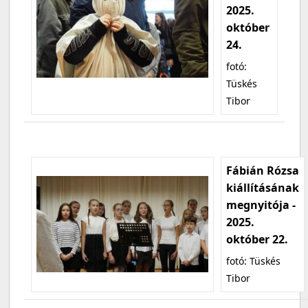
2025.
október
24.
fotó:
Tüskés
Tibor
Fábián Rózsa
kiállításának
megnyitója -
2025.
október 22.
fotó: Tüskés
Tibor