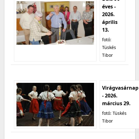
éves -
2026.
április
13.
fotó:
Tüskés
Tibor
Virágvasárnap
- 2026.
március 29.
fotó: Tüskés
Tibor