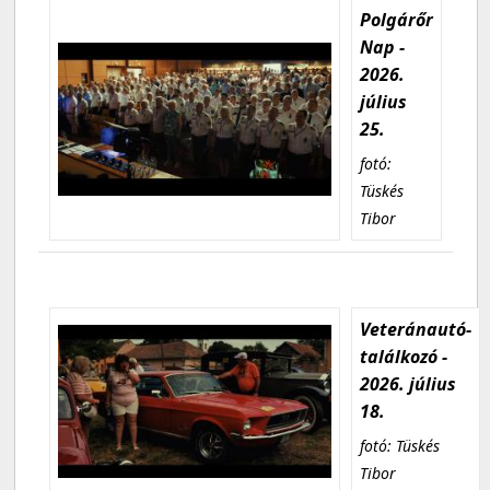
Polgárőr
Nap -
2026.
július
25.
fotó:
Tüskés
Tibor
Veteránautó-
találkozó -
2026. július
18.
fotó: Tüskés
Tibor