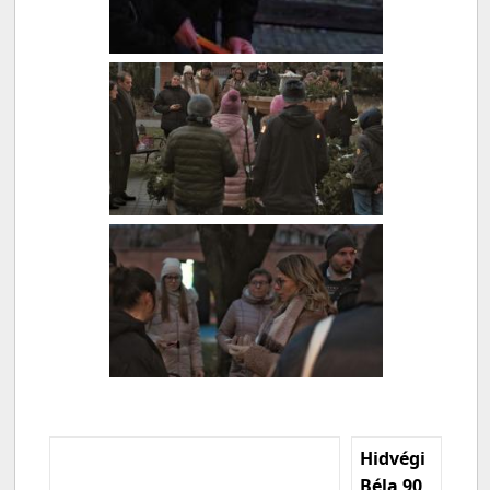
Hidvégi
Béla 90