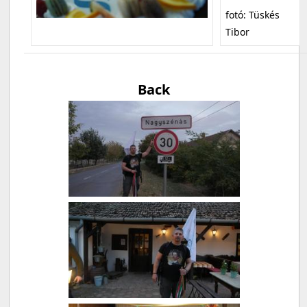
fotó: Tüskés
Tibor
Back