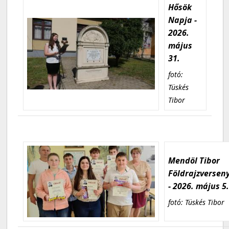
Hősök
Napja -
2026.
május
31.
fotó:
Tüskés
Tibor
Mendöl Tibor
Földrajzversen
- 2026. május 5
fotó: Tüskés Tibor