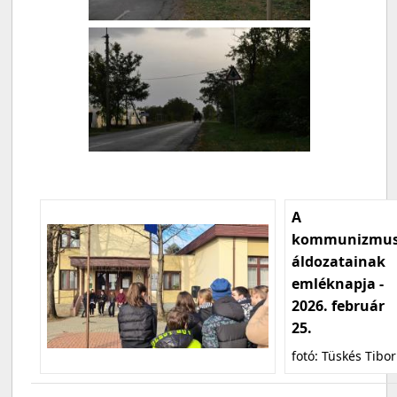
A
kommunizmu
áldozatainak
emléknapja -
2026. február
25.
fotó: Tüskés Tibor