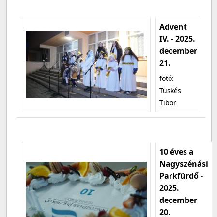
Advent
IV. - 2025.
december
21.
fotó:
Tüskés
Tibor
10 éves a
Nagyszénási
Parkfürdő -
2025.
december
20.