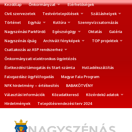
Kezdőlap
Önkormányzat
Elérhetőségek
Civil szervezetek
Testvértelepülések
Szálláshelyek
Történet
Egyház
Kultúra
Szennyvízcsatornázás
Nagyszénási Parkfürdő
Egészségügy
Oktatás
Galéria
Nagyszénás újság
Archivált fényképek
TOP projektek
Csatlakozás az ASP rendszerhez
Önkormányzati elektronikus ügyintézés
Életkezdési támogatás és Start-számla
Hulladékszállítás
Falugazdász ügyfélfogadás
Magyar Falu Program
NFK hirdetmény – értékesítés
BABAKÖTVÉNY
Választási információk
Közadatkereső
Közérdekű adatok
Hirdetmények
Településrendezési terv 2024